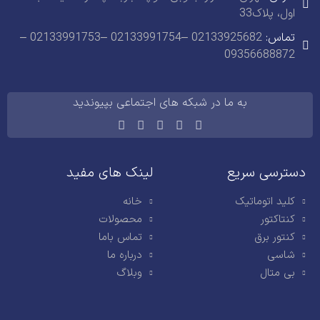
اول، پلاک33
تماس:
02133925682 –02133991754 –02133991753 –
09356688872
به ما در شبکه های اجتماعی بپیوندید
دسترسی سریع
لینک های مفید
کلید اتوماتیک
خانه
کنتاکتور
محصولات
کنتور برق
تماس باما
شاسی
درباره ما
بی متال
وبلاگ