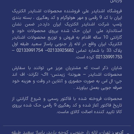
واریابل
فروشگاه اشنایدر علی فروشنده محصولات اشنایدر الکتریک
ایران با کد 9 رقمی و مهر هولوگرام و کد رهگیری ، بسته بندی
پلمپ شرکت اشنایدر الکتریک ایران دارد.در ضمن نشان
استاندارد ملی ایران حک شده برروی محصولات خود و
گارانتی 10 ساله اقدام به فروش و توزیع محصولات اشنایدر
الکتریک ایران واقع در لاله زار جنوبی پاساژ سعید طبقه اول
پلاک 33 با شماره تماس
02133925682
–
02133991754
–
02133991753
کرده است.
شایان ذکر است که مشتریان عزیز می توانند با سفارش
محصولات اشنایدر – هیوندا- زیمنس- ااگ- لگراند- اف اند
جی- ال اس به صورت حضوری و آنلاین در وقت و هزینه خود
صرفه جویی بعمل بیاورند .
محصولات فروخته شده با فاکتور رسمی و شروع گارانتی از
تاریخ فاکتور آغاز شده و کد رهگیری 9 رقمی حک شده برروی
کالا تایید کننده اصالت کالای ماست.
آدرس:
تهران، لاله زار جنوبی، کوچه باربد، پاساژ سعید طبقه