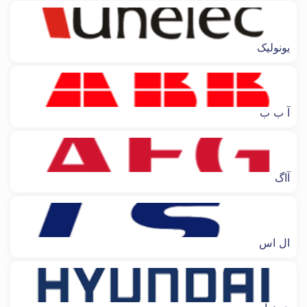
یونولیک
آ ب ب
آاگ
ال اس