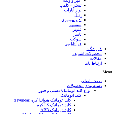
آمپر و ولت
تستر – کلمپ
نوار آپارات
پدال
آژیر موتوری
سنسور
فلوتر
تایمر
سوکت
فن تابلویی
فروشگاه
محصولات اشنایدر
مقالات
ارتباط باما
Menu
صفحه اصلی
دسته بندی محصولات
انواع کلید اتوماتیک/ دستی و فیوز
کلید اتوماتیک
کلید اتوماتیک هیواندا کره (Hyundai)
کلید اتوماتیک LS کره
کلید اتوماتیک ABB