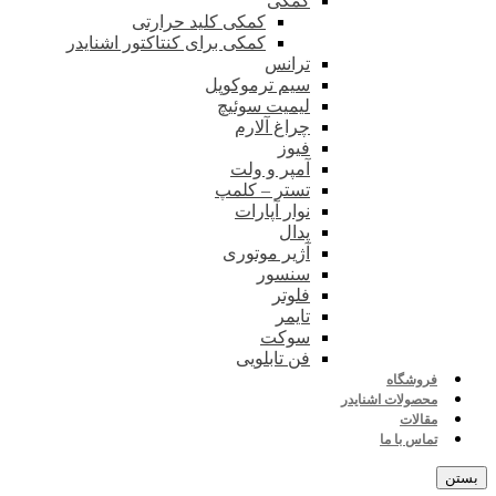
کمکی
کمکی کلید حرارتی
کمکی برای کنتاکتور اشنایدر
ترانس
سیم ترموکوپل
لیمیت سوئیچ
چراغ آلارم
فیوز
آمپر و ولت
تستر – کلمپ
نوار آپارات
پدال
آژیر موتوری
سنسور
فلوتر
تایمر
سوکت
فن تابلویی
فروشگاه
محصولات اشنایدر
مقالات
تماس با ما
بستن