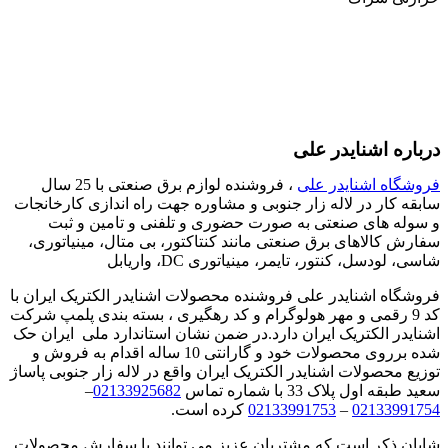
درباره اشنایدر علی
فروشگاه اشنایدر علی
، فروشنده لوازم برق صنعتی با 25 سال
سابقه کار در لاله زار جنوبی و مشاوره جهت راه اندازی کارخانجات
و سوله های صنعتی به صورت حضوری و تلفنی و تامین و ثبت
سفارش کالاهای برق صنعتی مانند کنتاکتور، بی متال، مینیاتوری،
شاسی، لودسل، کنتور، تایمر، مینیاتوری DC، واریابل
فروشگاه اشنایدر علی فروشنده محصولات اشنایدر الکتریک ایران با
کد 9 رقمی و مهر هولوگرام و کد رهگیری ، بسته بندی پلمپ شرکت
اشنایدر الکتریک ایران دارد.در ضمن نشان استاندارد ملی ایران حک
شده برروی محصولات خود و گارانتی 10 ساله اقدام به فروش و
توزیع محصولات اشنایدر الکتریک ایران واقع در لاله زار جنوبی پاساژ
سعید طبقه اول پلاک 33 با شماره تماس
02133925682
–
02133991754
–
02133991753
کرده است.
شایان ذکر است که مشتریان عزیز می توانند با سفارش محصولات