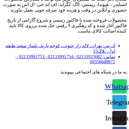
اشنایدر – هیوندا- زیمنس- ااگ- لگراند- اف اند جی- ال اس به صورت
حضوری و آنلاین در وقت و هزینه خود صرفه جویی بعمل بیاورند .
محصولات فروخته شده با فاکتور رسمی و شروع گارانتی از تاریخ
فاکتور آغاز شده و کد رهگیری 9 رقمی حک شده برروی کالا تایید
کننده اصالت کالای ماست.
آدرس:
تهران، لاله زار جنوبی، کوچه باربد، پاساژ سعید طبقه
اول، پلاک33
تماس:
02133925682 –02133991754 –02133991753 –
09356688872
به ما در شبکه های اجتماعی بپیوندید
Whatsa
Telegr
Instagr