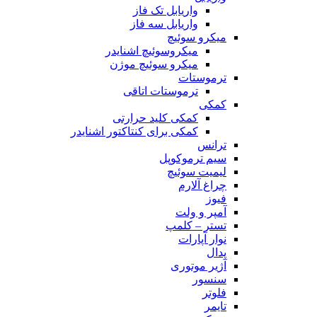
واریابل تک فاز
واریابل سه فاز
میکرو سوئیچ
میکروسوئیچ اشنایدر
میکرو سوئیچ موژن
ترموستات
ترموستات اتاقی
کمکی
کمکی کلید حرارتی
کمکی برای کنتاکتور اشنایدر
ترانس
سیم ترموکوپل
لیمیت سوئیچ
چراغ آلارم
فیوز
آمپر و ولت
تستر – کلمپ
نوار آپارات
پدال
آژیر موتوری
سنسور
فلوتر
تایمر