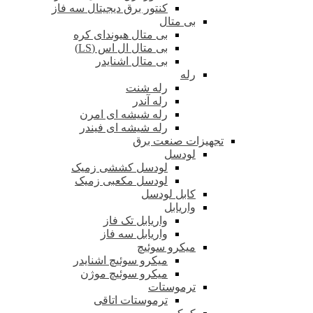
کنتور برق دیجیتال سه فاز
بی متال
بی متال هیوندای کره
بی متال ال اس (LS)
بی متال اشنایدر
رله
رله شنت
رله آندر
رله شیشه ای امرن
رله شیشه ای فیندر
تجهیزات صنعت برق
لودسل
لودسل کششی زمیک
لودسل مکعبی زمیک
کابل لودسل
واریابل
واریابل تک فاز
واریابل سه فاز
میکرو سوئیچ
میکرو سوئیچ اشنایدر
میکرو سوئیچ موژن
ترموستات
ترموستات اتاقی