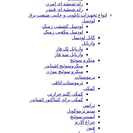
رله شیشه ای امرن
رله شیشه ای فیندر
انواع تجهیزات تابلویی و جانبی صنعت برق
لودسل
لودسل کششی زمیک
لودسل مکعبی زمیک
کابل لودسل
واریابل
واریابل تک فاز
واریابل سه فاز
میکرو سوئیچ
میکروسوئیچ اشنایدر
میکرو سوئیچ موژن
ترموستات
ترموستات اتاقی
کمکی
کمکی کلید حرارتی
کمکی برای کنتاکتور اشنایدر
ترانس
سیم ترموکوپل
لیمیت سوئیچ
چراغ آلارم
فیوز