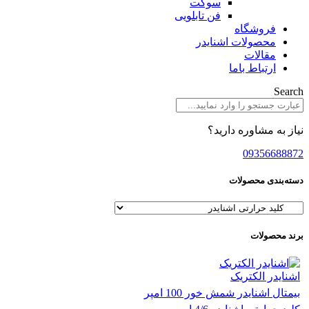
سوکت
فن تابلویی
فروشگاه
محصولات اشنایدر
مقالات
ارتباط باما
Search
نیاز به مشاوره دارید؟
09356688872
دسته‌بندی محصولات
برند محصولات
اشنایدر الکتریک
بیمتال اشنایدر شمش خور 100 امپر