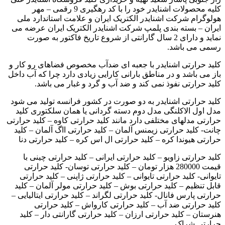
کلیه محصولات اشنایدر خود را با کد رهگیری 9 رقمی – مهر
هولوگرام شرکت اشنایدر الکتریک ایران و علامت استاندارد ملی
ایران – بسته بندی پلمپ شرکت اشنایدر الکتریک ایران عرضه می
نماید و دارای 2 سال گارانتی از شروع تاریخ فاکتور به صورت
رسمی می باشد.
کلید حرارتی اشنایدر با جعبه ای ضدآب مخصوص فضاهای رو کار و
باز می باشد و در مناطق بارانی کارایی زیادی دارد چرا که آب داخل
کلید حرارتی نفوذ نمی کند و ضد آب و گرد و غبار می باشد.
کلید حرارتی اشنایدر به دو صورت در کشور فرانسه تولید می شود
مدل اول الاکلنگی مدل دوم دسته گردانی یا همان سلکتوری کلید
حرارتی مدلهای مختلفی دارد مانند کلید حرارتی کاوه – کلید حرارتی
چانت- کلید حرارتی زیمنس آلمان – کلید حرارتی ااگ آلمان – کلید
حرارتی هیوندا کره – کلید حرارتی ال اس کره – کلید حرارتی دنا
کلید حرارتی زاویو – کلید حرارتی ایرانی – کلید حرارتی چینی با
قیمت 280000 هزار تومان – کلید حرارتی توسان- کلید حرارتی
تایوانی- کلید حرارتی تایوانی – کلید حرارتی ژاپنی – کلید حرارتی
قابل تنظیم – کلید حرارتی بوش – کلید حرارتی مولر آلمان – کلید
حرارتی پارس فانال- کلید حرارتی لگراند – کلید حرارتی ایتالیایی –
کلید حرارتی ضد آب – کلید حرارتی کارواش – کلید حرارتی
هنرستان – کلید حرارتی ارزان – کلید حرارتی گارانتی دار – کلید
حرارتی شراک