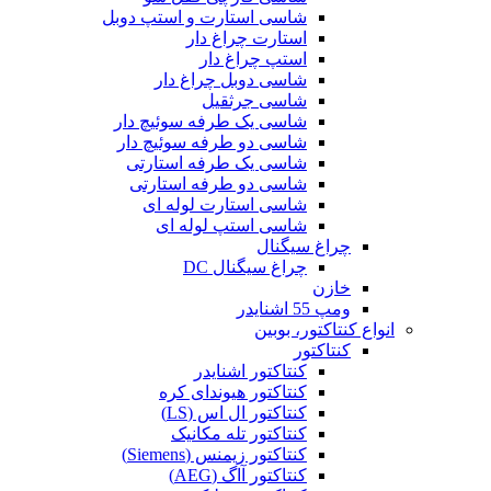
شاسی استارت و استپ دوبل
استارت چراغ دار
استپ چراغ دار
شاسی دوبل چراغ دار
شاسی جرثقیل
شاسی یک طرفه سوئیچ دار
شاسی دو طرفه سوئیچ دار
شاسی یک طرفه استارتی
شاسی دو طرفه استارتی
شاسی استارت لوله ای
شاسی استپ لوله ای
چراغ سیگنال
چراغ سیگنال DC
خازن
ومپ 55 اشنایدر
انواع کنتاکتور، بوبین
کنتاکتور
کنتاکتور اشنایدر
کنتاکتور هیوندای کره
کنتاکتور ال اس (LS)
کنتاکتور تله مکانیک
کنتاکتور زیمنس (Siemens)
کنتاکتور آاگ (AEG)