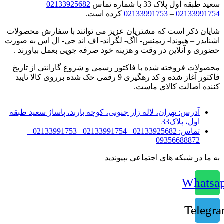
سعید طبقه اول پلاک 33 با شماره تماس
02133925682
–
02133991754
–
02133991753
کرده است.
شایان ذکر است که مشتریان عزیز می توانند با سفارش محصولات
اشنایدر – هیوندا- زیمنس- ااگ- لگراند- اف اند جی- ال اس به صورت
حضوری و آنلاین در وقت و هزینه خود صرفه جویی بعمل بیاورند .
محصولات فروخته شده با فاکتور رسمی و شروع گارانتی از تاریخ
فاکتور آغاز شده و کد رهگیری 9 رقمی حک شده برروی کالا تایید
کننده اصالت کالای ماست.
آدرس:
تهران، لاله زار جنوبی، کوچه باربد، پاساژ سعید طبقه
اول، پلاک33
تماس:
02133925682 –02133991754 –02133991753 –
09356688872
به ما در شبکه های اجتماعی بپیوندید
Whatsa
Telegr