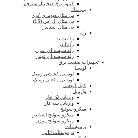
کنتور برق دیجیتال سه فاز
بی متال
بی متال هیوندای کره
بی متال ال اس (LS)
بی متال اشنایدر
رله
رله شنت
رله آندر
رله شیشه ای امرن
رله شیشه ای فیندر
تجهیزات صنعت برق
لودسل
لودسل کششی زمیک
لودسل مکعبی زمیک
کابل لودسل
واریابل
واریابل تک فاز
واریابل سه فاز
میکرو سوئیچ
میکرو سوئیچ اشنایدر
میکرو سوئیچ موژن
ترموستات
ترموستات اتاقی