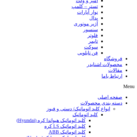
آمپر و ولت
تستر – کلمپ
نوار آپارات
پدال
آژیر موتوری
سنسور
فلوتر
تایمر
سوکت
فن تابلویی
فروشگاه
محصولات اشنایدر
مقالات
ارتباط باما
Menu
صفحه اصلی
دسته بندی محصولات
انواع کلید اتوماتیک/ دستی و فیوز
کلید اتوماتیک
کلید اتوماتیک هیواندا کره (Hyundai)
کلید اتوماتیک LS کره
کلید اتوماتیک ABB