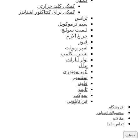
کمکی
کمکی کلید حرارتی
کمکی برای کنتاکتور اشنایدر
ترانس
سیم ترموکوپل
لیمیت سوئیچ
چراغ آلارم
فیوز
آمپر و ولت
تستر – کلمپ
نوار آپارات
پدال
آژیر موتوری
سنسور
فلوتر
تایمر
سوکت
فن تابلویی
فروشگاه
محصولات اشنایدر
مقالات
تماس با ما
بستن