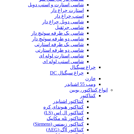
شاسی استارت و استپ دوبل
استارت چراغ دار
استپ چراغ دار
شاسی دوبل چراغ دار
شاسی جرثقیل
شاسی یک طرفه سوئیچ دار
شاسی دو طرفه سوئیچ دار
شاسی یک طرفه استارتی
شاسی دو طرفه استارتی
شاسی استارت لوله ای
شاسی استپ لوله ای
چراغ سیگنال
چراغ سیگنال DC
خازن
ومپ 55 اشنایدر
انواع کنتاکتور، بوبین
کنتاکتور
کنتاکتور اشنایدر
کنتاکتور هیوندای کره
کنتاکتور ال اس (LS)
کنتاکتور تله مکانیک
کنتاکتور زیمنس (Siemens)
کنتاکتور آاگ (AEG)