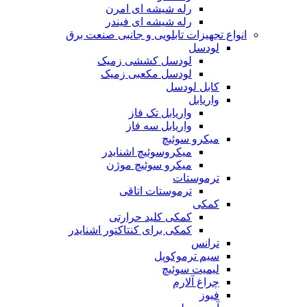
رله شیشه ای امرن
رله شیشه ای فیندر
انواع تجهیزات تابلویی و جانبی صنعت برق
لودسل
لودسل کششی زمیک
لودسل مکعبی زمیک
کابل لودسل
واریابل
واریابل تک فاز
واریابل سه فاز
میکرو سوئیچ
میکروسوئیچ اشنایدر
میکرو سوئیچ موژن
ترموستات
ترموستات اتاقی
کمکی
کمکی کلید حرارتی
کمکی برای کنتاکتور اشنایدر
ترانس
سیم ترموکوپل
لیمیت سوئیچ
چراغ آلارم
فیوز