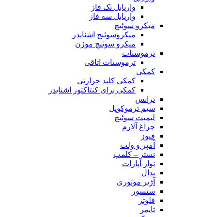
واریابل تک فاز
واریابل سه فاز
میکرو سوئیچ
میکروسوئیچ اشنایدر
میکرو سوئیچ موژن
ترموستات
ترموستات اتاقی
کمکی
کمکی کلید حرارتی
کمکی برای کنتاکتور اشنایدر
ترانس
سیم ترموکوپل
لیمیت سوئیچ
چراغ آلارم
فیوز
آمپر و ولت
تستر – کلمپ
نوار آپارات
پدال
آژیر موتوری
سنسور
فلوتر
تایمر