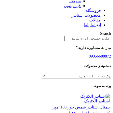
سوکت
فن تابلویی
فروشگاه
محصولات اشنایدر
مقالات
ارتباط باما
Search
نیاز به مشاوره دارید؟
09356688872
دسته‌بندی محصولات
برند محصولات
اشنایدر الکتریک
بیمتال اشنایدر شمش خور 100 امپر