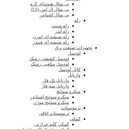
بی متال هیوندای کره
بی متال ال اس (LS)
بی متال اشنایدر
رله
رله شنت
رله آندر
رله شیشه ای امرن
رله شیشه ای فیندر
تجهیزات صنعت برق
لودسل
لودسل کششی زمیک
لودسل مکعبی زمیک
کابل لودسل
واریابل
واریابل تک فاز
واریابل سه فاز
میکرو سوئیچ
میکرو سوئیچ اشنایدر
میکرو سوئیچ موژن
ترموستات
ترموستات اتاقی
کمکی
کمکی کلید حرارتی