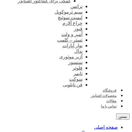
کمکی برای کنتاکتور اشنایدر
ترانس
سیم ترموکوپل
لیمیت سوئیچ
چراغ آلارم
فیوز
آمپر و ولت
تستر – کلمپ
نوار آپارات
پدال
آژیر موتوری
سنسور
فلوتر
تایمر
سوکت
فن تابلویی
فروشگاه
محصولات اشنایدر
مقالات
تماس با ما
بستن
صفحه اصلی