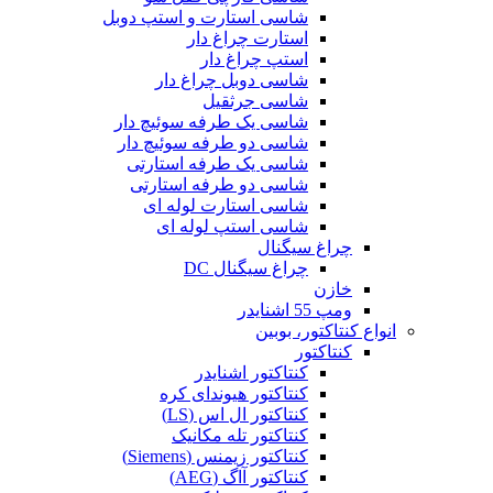
شاسی استارت و استپ دوبل
استارت چراغ دار
استپ چراغ دار
شاسی دوبل چراغ دار
شاسی جرثقیل
شاسی یک طرفه سوئیچ دار
شاسی دو طرفه سوئیچ دار
شاسی یک طرفه استارتی
شاسی دو طرفه استارتی
شاسی استارت لوله ای
شاسی استپ لوله ای
چراغ سیگنال
چراغ سیگنال DC
خازن
ومپ 55 اشنایدر
انواع کنتاکتور، بوبین
کنتاکتور
کنتاکتور اشنایدر
کنتاکتور هیوندای کره
کنتاکتور ال اس (LS)
کنتاکتور تله مکانیک
کنتاکتور زیمنس (Siemens)
کنتاکتور آاگ (AEG)