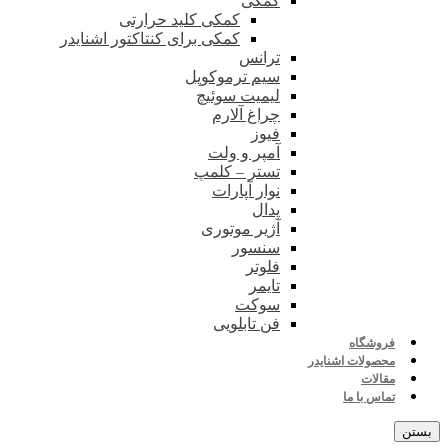
کمکی
کمکی کلید حرارتی
کمکی برای کنتاکتور اشنایدر
ترانس
سیم ترموکوپل
لیمیت سوئیچ
چراغ آلارم
فیوز
آمپر و ولت
تستر – کلمپ
نوار آپارات
پدال
آژیر موتوری
سنسور
فلوتر
تایمر
سوکت
فن تابلویی
فروشگاه
محصولات اشنایدر
مقالات
تماس با ما
بستن