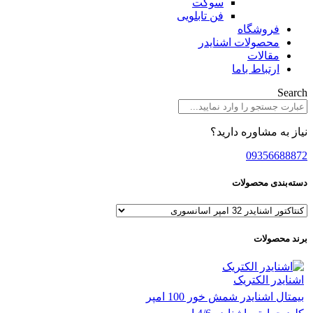
سوکت
فن تابلویی
فروشگاه
محصولات اشنایدر
مقالات
ارتباط باما
Search
نیاز به مشاوره دارید؟
09356688872
دسته‌بندی محصولات
برند محصولات
اشنایدر الکتریک
بیمتال اشنایدر شمش خور 100 امپر