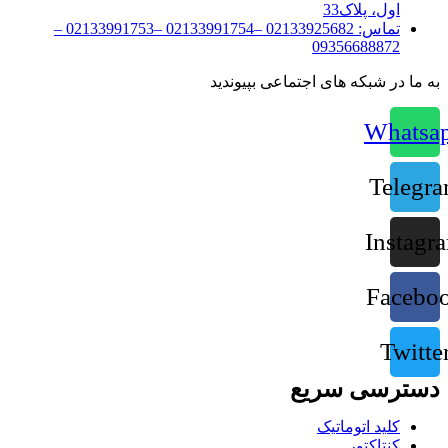
اول، پلاک33
تماس:
02133925682 –02133991754 –02133991753 –
09356688872
به ما در شبکه های اجتماعی بپیوندید
Whatsa
Telegr
Instagr
Facebo
Twitte
دسترسی سریع
کلید اتوماتیک
کنتاکتور