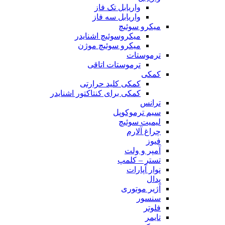
واریابل تک فاز
واریابل سه فاز
میکرو سوئیچ
میکروسوئیچ اشنایدر
میکرو سوئیچ موژن
ترموستات
ترموستات اتاقی
کمکی
کمکی کلید حرارتی
کمکی برای کنتاکتور اشنایدر
ترانس
سیم ترموکوپل
لیمیت سوئیچ
چراغ آلارم
فیوز
آمپر و ولت
تستر – کلمپ
نوار آپارات
پدال
آژیر موتوری
سنسور
فلوتر
تایمر