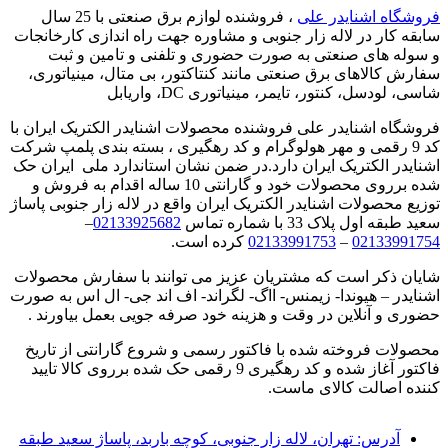
فروشگاه اشنایدر علی
، فروشنده لوازم برق صنعتی با 25 سال
سابقه کار در لاله زار جنوبی و مشاوره جهت راه اندازی کارخانجات
و سوله های صنعتی به صورت حضوری و تلفنی و تامین و ثبت
سفارش کالاهای برق صنعتی مانند کنتاکتور، بی متال، مینیاتوری،
شاسی، لودسل، کنتور، تایمر، مینیاتوری DC، واریابل
فروشگاه اشنایدر علی فروشنده محصولات اشنایدر الکتریک ایران با
کد 9 رقمی و مهر هولوگرام و کد رهگیری ، بسته بندی پلمپ شرکت
اشنایدر الکتریک ایران دارد.در ضمن نشان استاندارد ملی ایران حک
شده برروی محصولات خود و گارانتی 10 ساله اقدام به فروش و
توزیع محصولات اشنایدر الکتریک ایران واقع در لاله زار جنوبی پاساژ
سعید طبقه اول پلاک 33 با شماره تماس
02133925682
–
02133991754
–
02133991753
کرده است.
شایان ذکر است که مشتریان عزیز می توانند با سفارش محصولات
اشنایدر – هیوندا- زیمنس- ااگ- لگراند- اف اند جی- ال اس به صورت
حضوری و آنلاین در وقت و هزینه خود صرفه جویی بعمل بیاورند .
محصولات فروخته شده با فاکتور رسمی و شروع گارانتی از تاریخ
فاکتور آغاز شده و کد رهگیری 9 رقمی حک شده برروی کالا تایید
کننده اصالت کالای ماست.
آدرس:
تهران، لاله زار جنوبی، کوچه باربد، پاساژ سعید طبقه