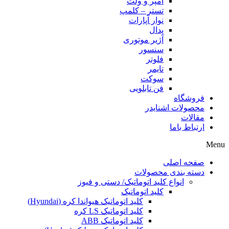
آمپر و ولت
تستر – کلمپ
نوار آپارات
پدال
آژیر موتوری
سنسور
فلوتر
تایمر
سوکت
فن تابلویی
فروشگاه
محصولات اشنایدر
مقالات
ارتباط باما
Menu
صفحه اصلی
دسته بندی محصولات
انواع کلید اتوماتیک/ دستی و فیوز
کلید اتوماتیک
کلید اتوماتیک هیواندا کره (Hyundai)
کلید اتوماتیک LS کره
کلید اتوماتیک ABB