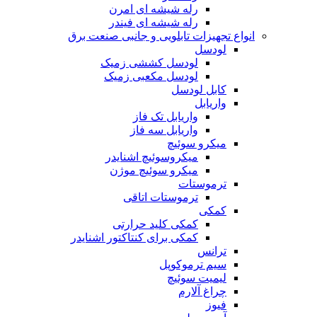
رله شیشه ای امرن
رله شیشه ای فیندر
انواع تجهیزات تابلویی و جانبی صنعت برق
لودسل
لودسل کششی زمیک
لودسل مکعبی زمیک
کابل لودسل
واریابل
واریابل تک فاز
واریابل سه فاز
میکرو سوئیچ
میکروسوئیچ اشنایدر
میکرو سوئیچ موژن
ترموستات
ترموستات اتاقی
کمکی
کمکی کلید حرارتی
کمکی برای کنتاکتور اشنایدر
ترانس
سیم ترموکوپل
لیمیت سوئیچ
چراغ آلارم
فیوز