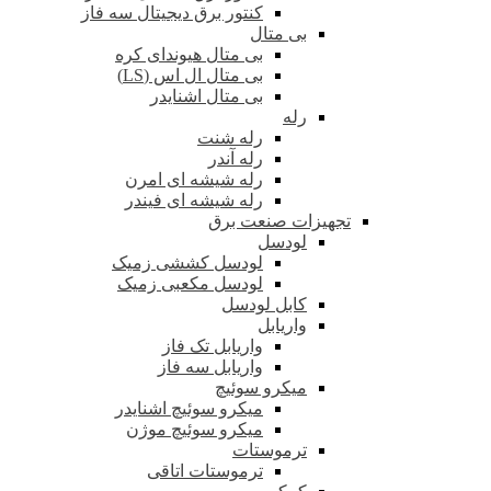
کنتور برق دیجیتال سه فاز
بی متال
بی متال هیوندای کره
بی متال ال اس (LS)
بی متال اشنایدر
رله
رله شنت
رله آندر
رله شیشه ای امرن
رله شیشه ای فیندر
تجهیزات صنعت برق
لودسل
لودسل کششی زمیک
لودسل مکعبی زمیک
کابل لودسل
واریابل
واریابل تک فاز
واریابل سه فاز
میکرو سوئیچ
میکرو سوئیچ اشنایدر
میکرو سوئیچ موژن
ترموستات
ترموستات اتاقی