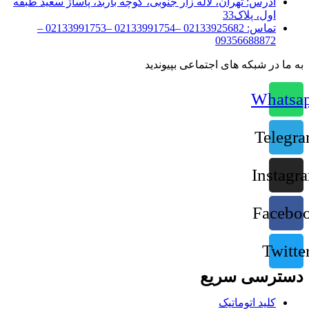
آدرس:
تهران، لاله زار جنوبی، کوچه باربد، پاساژ سعید طبقه
اول، پلاک33
تماس:
02133925682 –02133991754 –02133991753 –
09356688872
به ما در شبکه های اجتماعی بپیوندید
Whatsa
Telegr
Instagr
Facebo
Twitte
دسترسی سریع
کلید اتوماتیک