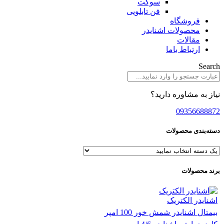
سوکت
فن تابلویی
فروشگاه
محصولات اشنایدر
مقالات
ارتباط باما
Search
نیاز به مشاوره دارید؟
09356688872
دسته‌بندی محصولات
برند محصولات
اشنایدر الکتریک
بیمتال اشنایدر شمش خور 100 امپر