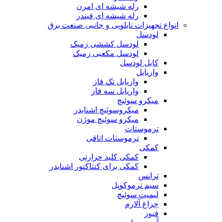
رله شیشه ای امرن
رله شیشه ای فیندر
انواع تجهیزات تابلویی و جانبی صنعت برق
لودسل
لودسل کششی زمیک
لودسل مکعبی زمیک
کابل لودسل
واریابل
واریابل تک فاز
واریابل سه فاز
میکرو سوئیچ
میکروسوئیچ اشنایدر
میکرو سوئیچ موژن
ترموستات
ترموستات اتاقی
کمکی
کمکی کلید حرارتی
کمکی برای کنتاکتور اشنایدر
ترانس
سیم ترموکوپل
لیمیت سوئیچ
چراغ آلارم
فیوز