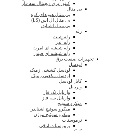
کنتور برق دیجیتال سه فاز
بی متال
بی متال هیوندای کره
بی متال ال اس (LS)
بی متال اشنایدر
رله
رله شنت
رله آندر
رله شیشه ای امرن
رله شیشه ای فیندر
تجهیزات صنعت برق
لودسل
لودسل کششی زمیک
لودسل مکعبی زمیک
کابل لودسل
واریابل
واریابل تک فاز
واریابل سه فاز
میکرو سوئیچ
میکرو سوئیچ اشنایدر
میکرو سوئیچ موژن
ترموستات
ترموستات اتاقی