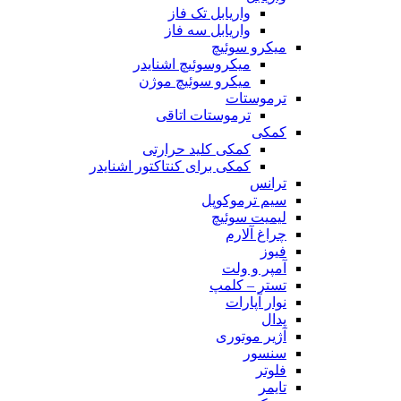
واریابل تک فاز
واریابل سه فاز
میکرو سوئیچ
میکروسوئیچ اشنایدر
میکرو سوئیچ موژن
ترموستات
ترموستات اتاقی
کمکی
کمکی کلید حرارتی
کمکی برای کنتاکتور اشنایدر
ترانس
سیم ترموکوپل
لیمیت سوئیچ
چراغ آلارم
فیوز
آمپر و ولت
تستر – کلمپ
نوار آپارات
پدال
آژیر موتوری
سنسور
فلوتر
تایمر