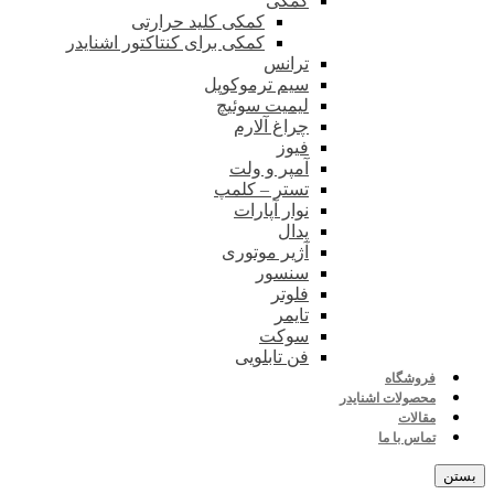
کمکی
کمکی کلید حرارتی
کمکی برای کنتاکتور اشنایدر
ترانس
سیم ترموکوپل
لیمیت سوئیچ
چراغ آلارم
فیوز
آمپر و ولت
تستر – کلمپ
نوار آپارات
پدال
آژیر موتوری
سنسور
فلوتر
تایمر
سوکت
فن تابلویی
فروشگاه
محصولات اشنایدر
مقالات
تماس با ما
بستن