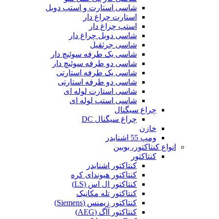
شاسی استارت و استپ دوبل
استارت چراغ دار
استپ چراغ دار
شاسی دوبل چراغ دار
شاسی جرثقیل
شاسی یک طرفه سوئیچ دار
شاسی دو طرفه سوئیچ دار
شاسی یک طرفه استارتی
شاسی دو طرفه استارتی
شاسی استارت لوله ای
شاسی استپ لوله ای
چراغ سیگنال
چراغ سیگنال DC
خازن
ومپ 55 اشنایدر
انواع کنتاکتور، بوبین
کنتاکتور
کنتاکتور اشنایدر
کنتاکتور هیوندای کره
کنتاکتور ال اس (LS)
کنتاکتور تله مکانیک
کنتاکتور زیمنس (Siemens)
کنتاکتور آاگ (AEG)