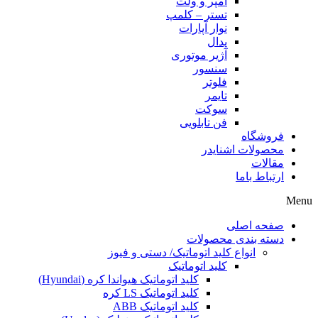
آمپر و ولت
تستر – کلمپ
نوار آپارات
پدال
آژیر موتوری
سنسور
فلوتر
تایمر
سوکت
فن تابلویی
فروشگاه
محصولات اشنایدر
مقالات
ارتباط باما
Menu
صفحه اصلی
دسته بندی محصولات
انواع کلید اتوماتیک/ دستی و فیوز
کلید اتوماتیک
کلید اتوماتیک هیواندا کره (Hyundai)
کلید اتوماتیک LS کره
کلید اتوماتیک ABB