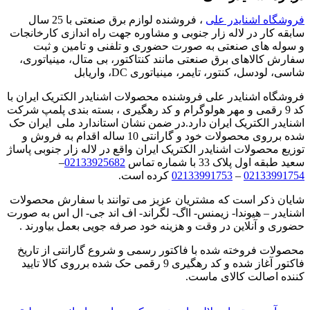
فروشگاه اشنایدر علی
، فروشنده لوازم برق صنعتی با 25 سال
سابقه کار در لاله زار جنوبی و مشاوره جهت راه اندازی کارخانجات
و سوله های صنعتی به صورت حضوری و تلفنی و تامین و ثبت
سفارش کالاهای برق صنعتی مانند کنتاکتور، بی متال، مینیاتوری،
شاسی، لودسل، کنتور، تایمر، مینیاتوری DC، واریابل
فروشگاه اشنایدر علی فروشنده محصولات اشنایدر الکتریک ایران با
کد 9 رقمی و مهر هولوگرام و کد رهگیری ، بسته بندی پلمپ شرکت
اشنایدر الکتریک ایران دارد.در ضمن نشان استاندارد ملی ایران حک
شده برروی محصولات خود و گارانتی 10 ساله اقدام به فروش و
توزیع محصولات اشنایدر الکتریک ایران واقع در لاله زار جنوبی پاساژ
سعید طبقه اول پلاک 33 با شماره تماس
02133925682
–
02133991754
–
02133991753
کرده است.
شایان ذکر است که مشتریان عزیز می توانند با سفارش محصولات
اشنایدر – هیوندا- زیمنس- ااگ- لگراند- اف اند جی- ال اس به صورت
حضوری و آنلاین در وقت و هزینه خود صرفه جویی بعمل بیاورند .
محصولات فروخته شده با فاکتور رسمی و شروع گارانتی از تاریخ
فاکتور آغاز شده و کد رهگیری 9 رقمی حک شده برروی کالا تایید
کننده اصالت کالای ماست.