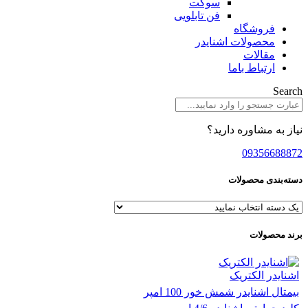
سوکت
فن تابلویی
فروشگاه
محصولات اشنایدر
مقالات
ارتباط باما
Search
نیاز به مشاوره دارید؟
09356688872
دسته‌بندی محصولات
برند محصولات
اشنایدر الکتریک
بیمتال اشنایدر شمش خور 100 امپر