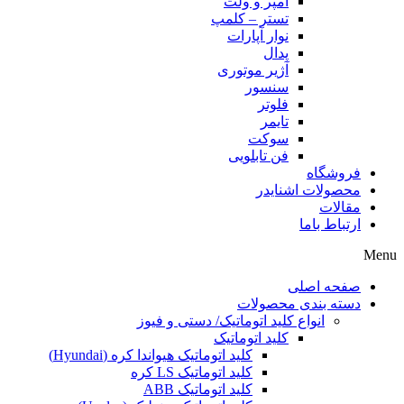
آمپر و ولت
تستر – کلمپ
نوار آپارات
پدال
آژیر موتوری
سنسور
فلوتر
تایمر
سوکت
فن تابلویی
فروشگاه
محصولات اشنایدر
مقالات
ارتباط باما
Menu
صفحه اصلی
دسته بندی محصولات
انواع کلید اتوماتیک/ دستی و فیوز
کلید اتوماتیک
کلید اتوماتیک هیواندا کره (Hyundai)
کلید اتوماتیک LS کره
کلید اتوماتیک ABB