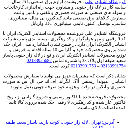
فروشگاه اشنایدر علی
، فروشنده لوازم برق صنعتی با 25 سال
سابقه کار در لاله زار جنوبی و مشاوره جهت راه اندازی کارخانجات
و سوله های صنعتی به صورت حضوری و تلفنی و تامین و ثبت
سفارش کالاهای برق صنعتی مانند کنتاکتور، بی متال، مینیاتوری،
شاسی، لودسل، کنتور، تایمر، مینیاتوری DC، واریابل
فروشگاه اشنایدر علی فروشنده محصولات اشنایدر الکتریک ایران با
کد 9 رقمی و مهر هولوگرام و کد رهگیری ، بسته بندی پلمپ شرکت
اشنایدر الکتریک ایران دارد.در ضمن نشان استاندارد ملی ایران حک
شده برروی محصولات خود و گارانتی 10 ساله اقدام به فروش و
توزیع محصولات اشنایدر الکتریک ایران واقع در لاله زار جنوبی پاساژ
سعید طبقه اول پلاک 33 با شماره تماس
02133925682
–
02133991754
–
02133991753
کرده است.
شایان ذکر است که مشتریان عزیز می توانند با سفارش محصولات
اشنایدر – هیوندا- زیمنس- ااگ- لگراند- اف اند جی- ال اس به صورت
حضوری و آنلاین در وقت و هزینه خود صرفه جویی بعمل بیاورند .
محصولات فروخته شده با فاکتور رسمی و شروع گارانتی از تاریخ
فاکتور آغاز شده و کد رهگیری 9 رقمی حک شده برروی کالا تایید
کننده اصالت کالای ماست.
آدرس:
تهران، لاله زار جنوبی، کوچه باربد، پاساژ سعید طبقه
اول، پلاک33