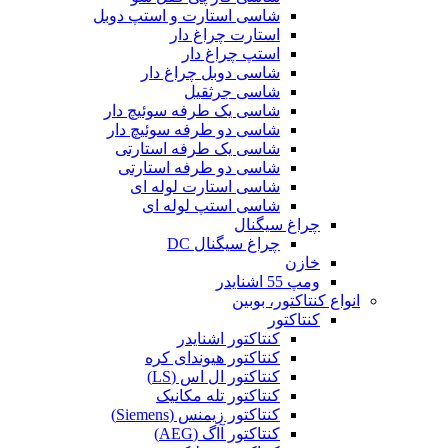
شاسی استارت و استپ دوبل
استارت چراغ دار
استپ چراغ دار
شاسی دوبل چراغ دار
شاسی جرثقیل
شاسی یک طرفه سوئیچ دار
شاسی دو طرفه سوئیچ دار
شاسی یک طرفه استارتی
شاسی دو طرفه استارتی
شاسی استارت لوله ای
شاسی استپ لوله ای
چراغ سیگنال
چراغ سیگنال DC
خازن
ومپ 55 اشنایدر
انواع کنتاکتور، بوبین
کنتاکتور
کنتاکتور اشنایدر
کنتاکتور هیوندای کره
کنتاکتور ال اس (LS)
کنتاکتور تله مکانیک
کنتاکتور زیمنس (Siemens)
کنتاکتور آاگ (AEG)