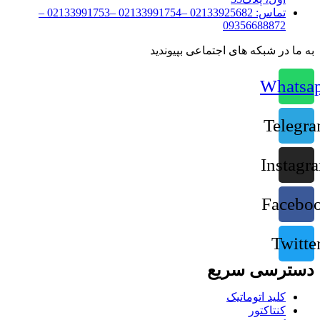
تماس:
02133925682 –02133991754 –02133991753 –
09356688872
به ما در شبکه های اجتماعی بپیوندید
Whatsa
Telegr
Instagr
Facebo
Twitte
دسترسی سریع
کلید اتوماتیک
کنتاکتور