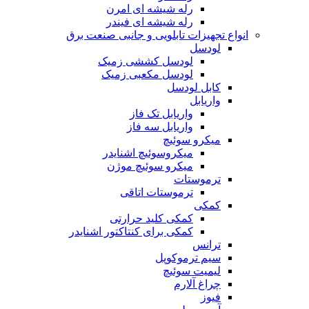
رله شیشه ای امرن
رله شیشه ای فیندر
انواع تجهیزات تابلویی و جانبی صنعت برق
لودسل
لودسل کششی زمیک
لودسل مکعبی زمیک
کابل لودسل
واریابل
واریابل تک فاز
واریابل سه فاز
میکرو سوئیچ
میکروسوئیچ اشنایدر
میکرو سوئیچ موژن
ترموستات
ترموستات اتاقی
کمکی
کمکی کلید حرارتی
کمکی برای کنتاکتور اشنایدر
ترانس
سیم ترموکوپل
لیمیت سوئیچ
چراغ آلارم
فیوز