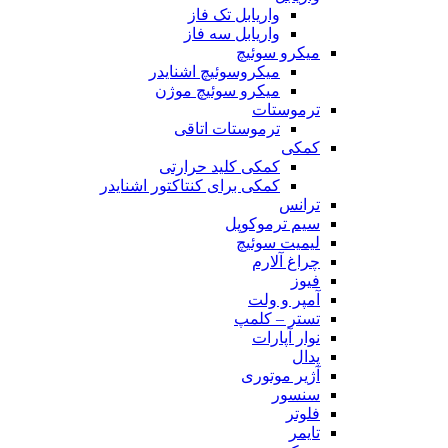
واریابل تک فاز
واریابل سه فاز
میکرو سوئیچ
میکروسوئیچ اشنایدر
میکرو سوئیچ موژن
ترموستات
ترموستات اتاقی
کمکی
کمکی کلید حرارتی
کمکی برای کنتاکتور اشنایدر
ترانس
سیم ترموکوپل
لیمیت سوئیچ
چراغ آلارم
فیوز
آمپر و ولت
تستر – کلمپ
نوار آپارات
پدال
آژیر موتوری
سنسور
فلوتر
تایمر