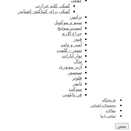
کمکی
کمکی کلید حرارتی
کمکی برای کنتاکتور اشنایدر
ترانس
سیم ترموکوپل
لیمیت سوئیچ
چراغ آلارم
فیوز
آمپر و ولت
تستر – کلمپ
نوار آپارات
پدال
آژیر موتوری
سنسور
فلوتر
تایمر
سوکت
فن تابلویی
فروشگاه
محصولات اشنایدر
مقالات
تماس با ما
بستن