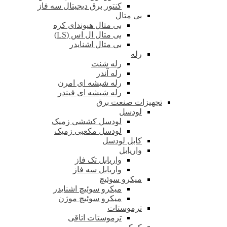
کنتور برق دیجیتال سه فاز
بی متال
بی متال هیوندای کره
بی متال ال اس (LS)
بی متال اشنایدر
رله
رله شنت
رله آندر
رله شیشه ای امرن
رله شیشه ای فیندر
تجهیزات صنعت برق
لودسل
لودسل کششی زمیک
لودسل مکعبی زمیک
کابل لودسل
واریابل
واریابل تک فاز
واریابل سه فاز
میکرو سوئیچ
میکرو سوئیچ اشنایدر
میکرو سوئیچ موژن
ترموستات
ترموستات اتاقی