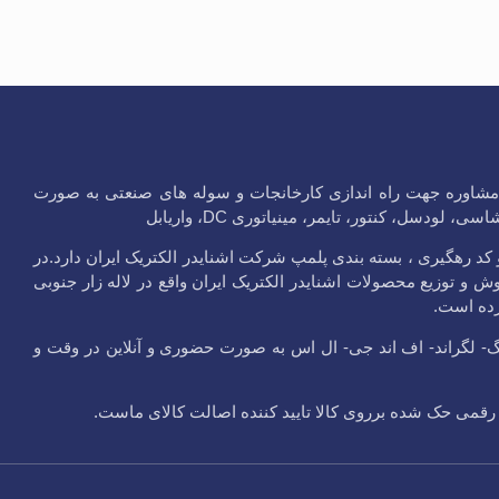
ر در لاله زار جنوبی و مشاوره جهت راه اندازی کارخانجات و سوله های صنعتی به صورت
سل، کنتور، تایمر، مینیاتوری DC، واریابل
یدر الکتریک ایران با کد 9 رقمی و مهر هولوگرام و کد رهگیری ، بسته بندی پلمپ شرکت اشنایدر الکتریک ایران دارد.در
 شده برروی محصولات خود و گارانتی 10 ساله اقدام به فروش و توزیع محصولات اشنایدر الکتریک ایران واقع در لاله زار جنوبی
ده است.
گ- لگراند- اف اند جی- ال اس به صورت حضوری و آنلاین در وقت و