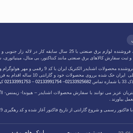
، فروشنده لوازم برق صنعتی با 25 سال سابقه کا
ثبت سفارش کالاهای برق صنعتی مانند کنتاکتور، بی متال، مینیاتوری، شاسی، لود
فروشگاه اشنایدر علی فروشنده محصولات اشنا
ضمن نشان استاندارد ملی ایران حک
 تماس
02133925682
–
02133991754
–
02133991753
کر
یان عزیز می توانند با سفارش محصولات اشنایدر – هیوندا- زیمنس- اا
ل بیاورند .
شروع گارانتی از تاریخ فاکتور آغاز شده و کد رهگیری 9 رقمی حک شده برروی کالا تایید کننده اصالت کالای ماست.
دسترسی سریع
لینک های مفید