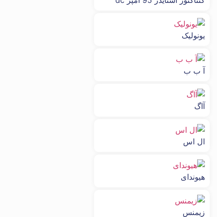
کنتاکتور اشنایدر 95 امپر dc
یونولیک
آ ب ب
آاگ
ال اس
هیوندای
زیمنس