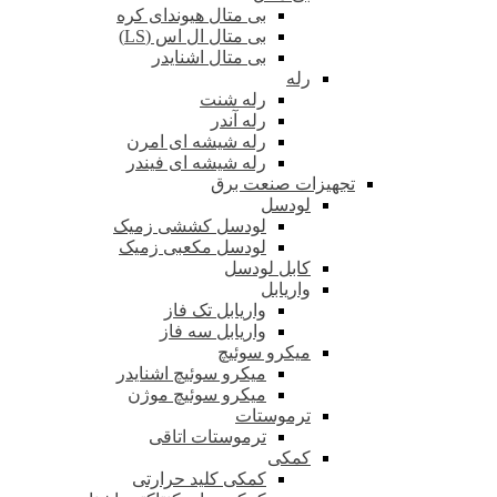
بی متال هیوندای کره
بی متال ال اس (LS)
بی متال اشنایدر
رله
رله شنت
رله آندر
رله شیشه ای امرن
رله شیشه ای فیندر
تجهیزات صنعت برق
لودسل
لودسل کششی زمیک
لودسل مکعبی زمیک
کابل لودسل
واریابل
واریابل تک فاز
واریابل سه فاز
میکرو سوئیچ
میکرو سوئیچ اشنایدر
میکرو سوئیچ موژن
ترموستات
ترموستات اتاقی
کمکی
کمکی کلید حرارتی