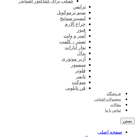
کمکی برای کنتاکتور اشنایدر
ترانس
سیم ترموکوپل
لیمیت سوئیچ
چراغ آلارم
فیوز
آمپر و ولت
تستر – کلمپ
نوار آپارات
پدال
آژیر موتوری
سنسور
فلوتر
تایمر
سوکت
فن تابلویی
فروشگاه
محصولات اشنایدر
مقالات
تماس با ما
بستن
صفحه اصلی