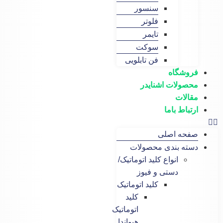
سنسور
فلوتر
تایمر
سوکت
فن تابلویی
گاه
لات اشنایدر
ات
ط باما
 اصلی
 بندی محصولات
انواع کلید اتوماتیک/
دستی و فیوز
کلید اتوماتیک
کلید
اتوماتیک
هیواندا