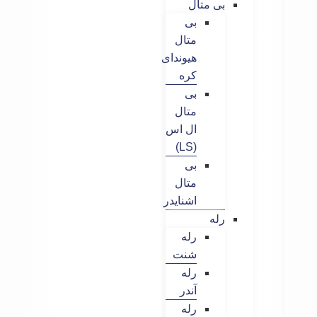
بی متال
بی
متال
هیوندای
کره
بی
متال
ال اس
(LS)
بی
متال
اشنایدر
رله
رله
شنت
رله
آندر
رله