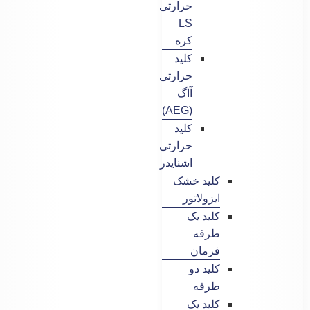
حرارتی
LS
کره
کلید
حرارتی
آاگ
(AEG)
کلید
حرارتی
اشنایدر
کلید خشک
ایزولاتور
کلید یک
طرفه
فرمان
کلید دو
طرفه
کلید یک