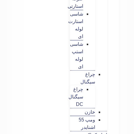
استارتی
شاسی
استارت
لوله
ای
شاسی
استپ
لوله
ای
چراغ
سیگنال
چراغ
سیگنال
DC
خازن
ومپ 55
اشنایدر