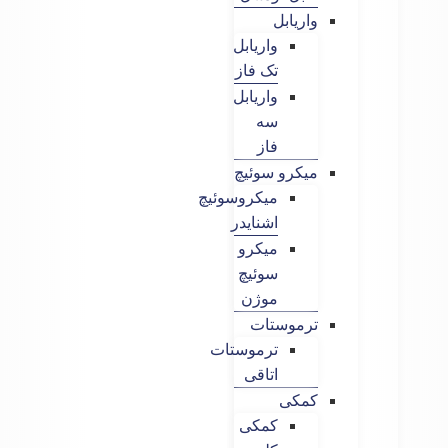
واریابل
واریابل
تک فاز
واریابل
سه
فاز
میکرو سوئیچ
میکروسوئیچ
اشنایدر
میکرو
سوئیچ
موژن
ترموستات
ترموستات
اتاقی
کمکی
کمکی