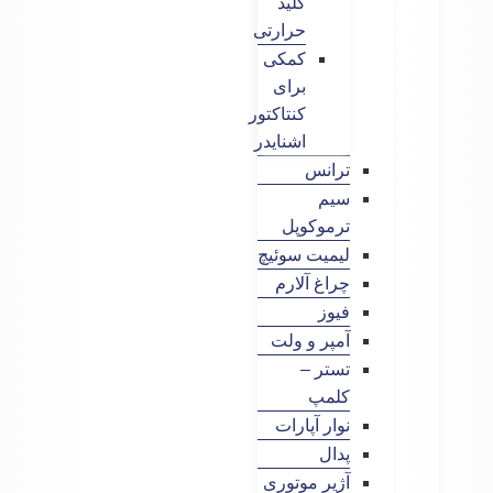
کلید
حرارتی
کمکی
برای
کنتاکتور
اشنایدر
ترانس
سیم
ترموکوپل
لیمیت سوئیچ
چراغ آلارم
فیوز
آمپر و ولت
تستر –
کلمپ
نوار آپارات
پدال
آژیر موتوری