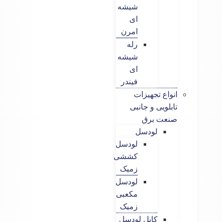
شیشه
ای
امرن
رله
شیشه
ای
فیندر
انواع تجهیزات
تابلویی و جانبی
صنعت برق
لودسل
لودسل
کششی
زمیک
لودسل
مکعبی
زمیک
کابل لودسل