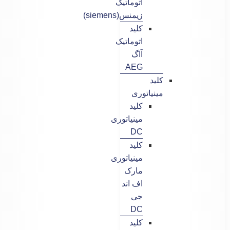
اتوماتیک
زیمنس(siemens)
کلید
اتوماتیک
آاگ
AEG
کلید
مینیاتوری
کلید
مینیاتوری
DC
کلید
مینیاتوری
مارک
اف اند
جی
DC
کلید