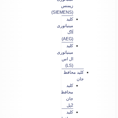
زیمنس
(SIEMENS)
کلید
مینیاتوری
آاگ
(AEG)
کلید
مینیاتوری
ال اس
(LS)
کلید محافظ
جان
کلید
محافظ
جان
2پل
کلید