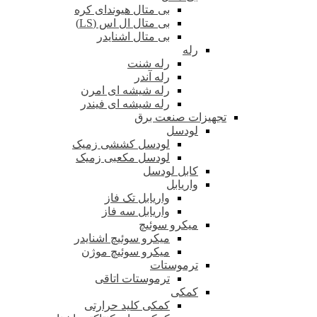
بی متال هیوندای کره
بی متال ال اس (LS)
بی متال اشنایدر
رله
رله شنت
رله آندر
رله شیشه ای امرن
رله شیشه ای فیندر
تجهیزات صنعت برق
لودسل
لودسل کششی زمیک
لودسل مکعبی زمیک
کابل لودسل
واریابل
واریابل تک فاز
واریابل سه فاز
میکرو سوئیچ
میکرو سوئیچ اشنایدر
میکرو سوئیچ موژن
ترموستات
ترموستات اتاقی
کمکی
کمکی کلید حرارتی