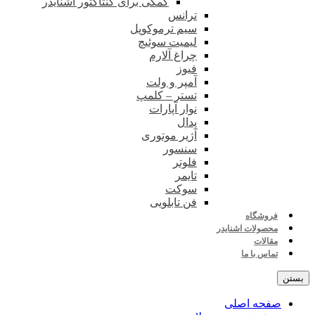
کمکی برای کنتاکتور اشنایدر
ترانس
سیم ترموکوپل
لیمیت سوئیچ
چراغ آلارم
فیوز
آمپر و ولت
تستر – کلمپ
نوار آپارات
پدال
آژیر موتوری
سنسور
فلوتر
تایمر
سوکت
فن تابلویی
فروشگاه
محصولات اشنایدر
مقالات
تماس با ما
بستن
صفحه اصلی