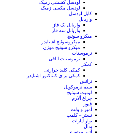
لودسل کششی زمیک
لودسل مکعبی زمیک
کابل لودسل
واریابل
واریابل تک فاز
واریابل سه فاز
میکرو سوئیچ
میکروسوئیچ اشنایدر
میکرو سوئیچ موژن
ترموستات
ترموستات اتاقی
کمکی
کمکی کلید حرارتی
کمکی برای کنتاکتور اشنایدر
ترانس
سیم ترموکوپل
لیمیت سوئیچ
چراغ آلارم
فیوز
آمپر و ولت
تستر – کلمپ
نوار آپارات
پدال
آژیر موتوری