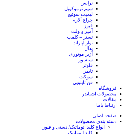
ترانس
سیم ترموکوپل
لیمیت سوئیچ
چراغ آلارم
فیوز
آمپر و ولت
تستر – کلمپ
نوار آپارات
پدال
آژیر موتوری
سنسور
فلوتر
تایمر
سوکت
فن تابلویی
فروشگاه
محصولات اشنایدر
مقالات
ارتباط باما
صفحه اصلی
دسته بندی محصولات
انواع کلید اتوماتیک/ دستی و فیوز
کلید اتوماتیک