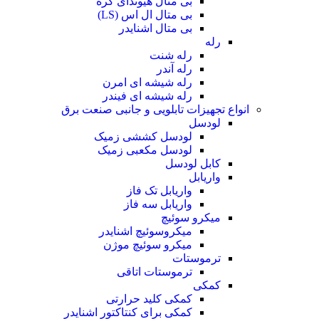
بی متال هیوندای کره
بی متال ال اس (LS)
بی متال اشنایدر
رله
رله شنت
رله آندر
رله شیشه ای امرن
رله شیشه ای فیندر
انواع تجهیزات تابلویی و جانبی صنعت برق
لودسل
لودسل کششی زمیک
لودسل مکعبی زمیک
کابل لودسل
واریابل
واریابل تک فاز
واریابل سه فاز
میکرو سوئیچ
میکروسوئیچ اشنایدر
میکرو سوئیچ موژن
ترموستات
ترموستات اتاقی
کمکی
کمکی کلید حرارتی
کمکی برای کنتاکتور اشنایدر