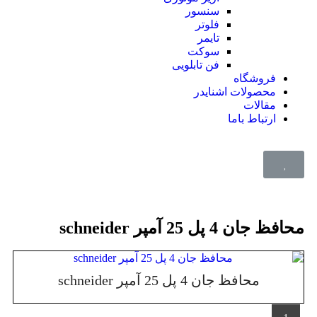
سنسور
فلوتر
تایمر
سوکت
فن تابلویی
فروشگاه
محصولات اشنایدر
مقالات
ارتباط باما
محافظ جان 4 پل 25 آمپر schneider
محافظ جان 4 پل 25 آمپر schneider