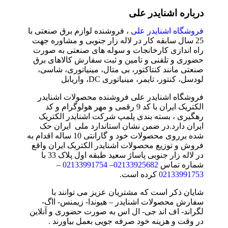
درباره اشنایدر علی
فروشگاه اشنایدر علی
، فروشنده لوازم برق صنعتی با
25 سال سابقه کار در لاله زار جنوبی و مشاوره جهت
راه اندازی کارخانجات و سوله های صنعتی به صورت
حضوری و تلفنی و تامین و ثبت سفارش کالاهای برق
صنعتی مانند کنتاکتور، بی متال، مینیاتوری، شاسی،
لودسل، کنتور، تایمر، مینیاتوری DC، واریابل
فروشگاه اشنایدر علی فروشنده محصولات اشنایدر
الکتریک ایران با کد 9 رقمی و مهر هولوگرام و کد
رهگیری ، بسته بندی پلمپ شرکت اشنایدر الکتریک
ایران دارد.در ضمن نشان استاندارد ملی ایران حک
شده برروی محصولات خود و گارانتی 10 ساله اقدام به
فروش و توزیع محصولات اشنایدر الکتریک ایران واقع
در لاله زار جنوبی پاساژ سعید طبقه اول پلاک 33 با
شماره تماس
02133925682
–
02133991754
–
02133991753
کرده است.
شایان ذکر است که مشتریان عزیز می توانند با
سفارش محصولات اشنایدر – هیوندا- زیمنس- ااگ-
لگراند- اف اند جی- ال اس به صورت حضوری و آنلاین
در وقت و هزینه خود صرفه جویی بعمل بیاورند .