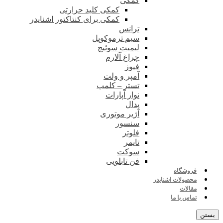
کمکی
کمکی کلید حرارتی
کمکی برای کنتاکتور اشنایدر
ترانس
سیم ترموکوپل
لیمیت سوئیچ
چراغ آلارم
فیوز
آمپر و ولت
تستر – کلمپ
نوار آپارات
پدال
آژیر موتوری
سنسور
فلوتر
تایمر
سوکت
فن تابلویی
فروشگاه
محصولات اشنایدر
مقالات
تماس با ما
بستن