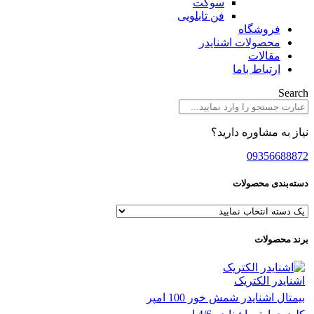
سوکت
فن تابلویی
فروشگاه
محصولات اشنایدر
مقالات
ارتباط باما
Search
نیاز به مشاوره دارید؟
09356688872
دسته‌بندی محصولات
برند محصولات
اشنایدر الکتریک
بیمتال اشنایدر شمش خور 100 امپر