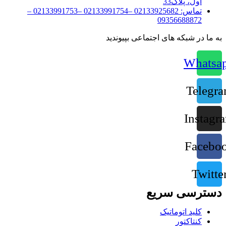
اول، پلاک33
تماس:
02133925682 –02133991754 –02133991753 –
09356688872
به ما در شبکه های اجتماعی بپیوندید
Whatsa
Telegr
Instagr
Facebo
Twitte
دسترسی سریع
کلید اتوماتیک
کنتاکتور