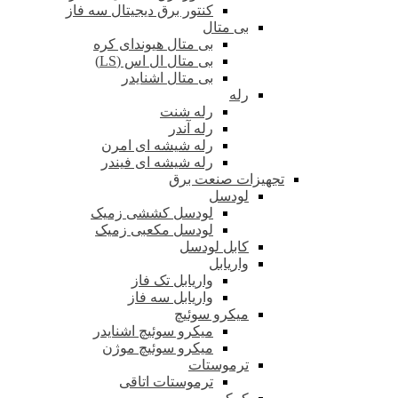
کنتور برق دیجیتال سه فاز
بی متال
بی متال هیوندای کره
بی متال ال اس (LS)
بی متال اشنایدر
رله
رله شنت
رله آندر
رله شیشه ای امرن
رله شیشه ای فیندر
تجهیزات صنعت برق
لودسل
لودسل کششی زمیک
لودسل مکعبی زمیک
کابل لودسل
واریابل
واریابل تک فاز
واریابل سه فاز
میکرو سوئیچ
میکرو سوئیچ اشنایدر
میکرو سوئیچ موژن
ترموستات
ترموستات اتاقی