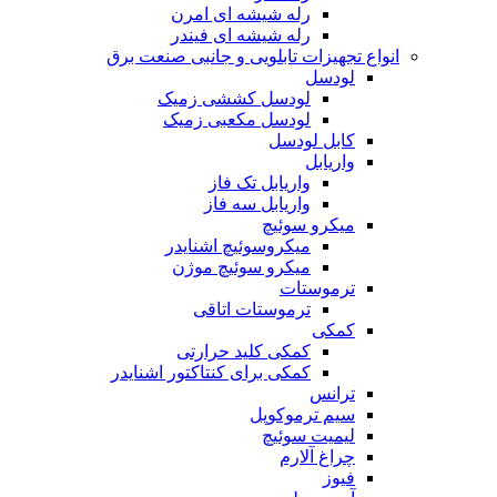
رله شیشه ای امرن
رله شیشه ای فیندر
انواع تجهیزات تابلویی و جانبی صنعت برق
لودسل
لودسل کششی زمیک
لودسل مکعبی زمیک
کابل لودسل
واریابل
واریابل تک فاز
واریابل سه فاز
میکرو سوئیچ
میکروسوئیچ اشنایدر
میکرو سوئیچ موژن
ترموستات
ترموستات اتاقی
کمکی
کمکی کلید حرارتی
کمکی برای کنتاکتور اشنایدر
ترانس
سیم ترموکوپل
لیمیت سوئیچ
چراغ آلارم
فیوز