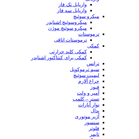
واریابل تک فاز
واریابل سه فاز
میکرو سوئیچ
میکروسوئیچ اشنایدر
میکرو سوئیچ موژن
ترموستات
ترموستات اتاقی
کمکی
کمکی کلید حرارتی
کمکی برای کنتاکتور اشنایدر
ترانس
سیم ترموکوپل
لیمیت سوئیچ
چراغ آلارم
فیوز
آمپر و ولت
تستر – کلمپ
نوار آپارات
پدال
آژیر موتوری
سنسور
فلوتر
تایمر