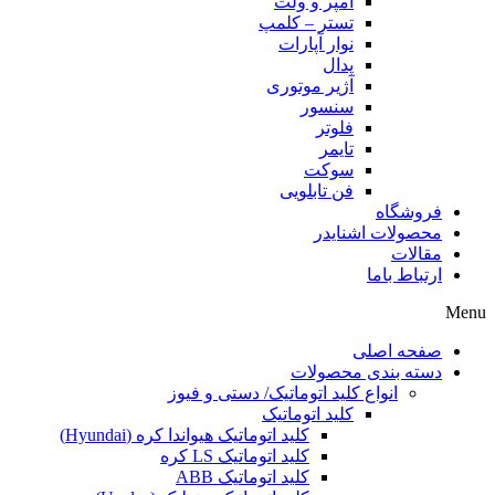
آمپر و ولت
تستر – کلمپ
نوار آپارات
پدال
آژیر موتوری
سنسور
فلوتر
تایمر
سوکت
فن تابلویی
فروشگاه
محصولات اشنایدر
مقالات
ارتباط باما
Menu
صفحه اصلی
دسته بندی محصولات
انواع کلید اتوماتیک/ دستی و فیوز
کلید اتوماتیک
کلید اتوماتیک هیواندا کره (Hyundai)
کلید اتوماتیک LS کره
کلید اتوماتیک ABB