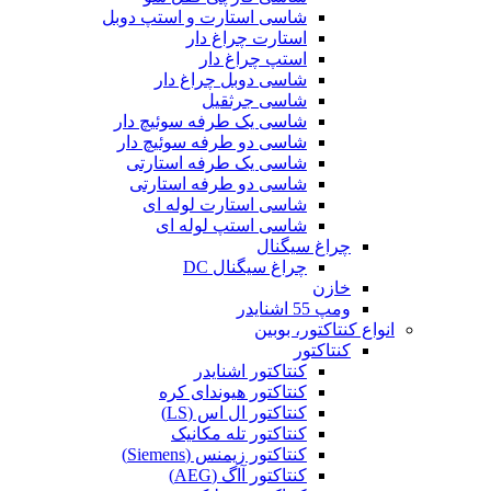
شاسی استارت و استپ دوبل
استارت چراغ دار
استپ چراغ دار
شاسی دوبل چراغ دار
شاسی جرثقیل
شاسی یک طرفه سوئیچ دار
شاسی دو طرفه سوئیچ دار
شاسی یک طرفه استارتی
شاسی دو طرفه استارتی
شاسی استارت لوله ای
شاسی استپ لوله ای
چراغ سیگنال
چراغ سیگنال DC
خازن
ومپ 55 اشنایدر
انواع کنتاکتور، بوبین
کنتاکتور
کنتاکتور اشنایدر
کنتاکتور هیوندای کره
کنتاکتور ال اس (LS)
کنتاکتور تله مکانیک
کنتاکتور زیمنس (Siemens)
کنتاکتور آاگ (AEG)