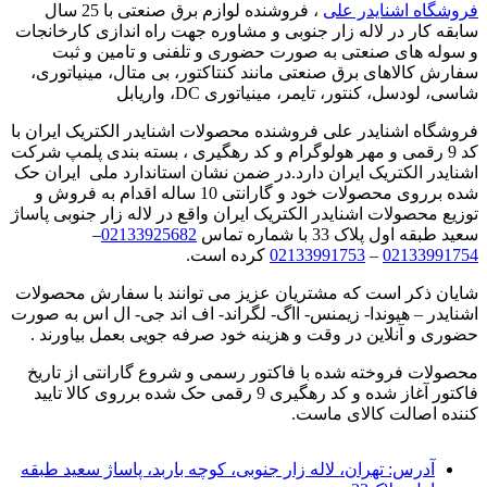
فروشگاه اشنایدر علی
، فروشنده لوازم برق صنعتی با 25 سال
سابقه کار در لاله زار جنوبی و مشاوره جهت راه اندازی کارخانجات
و سوله های صنعتی به صورت حضوری و تلفنی و تامین و ثبت
سفارش کالاهای برق صنعتی مانند کنتاکتور، بی متال، مینیاتوری،
شاسی، لودسل، کنتور، تایمر، مینیاتوری DC، واریابل
فروشگاه اشنایدر علی فروشنده محصولات اشنایدر الکتریک ایران با
کد 9 رقمی و مهر هولوگرام و کد رهگیری ، بسته بندی پلمپ شرکت
اشنایدر الکتریک ایران دارد.در ضمن نشان استاندارد ملی ایران حک
شده برروی محصولات خود و گارانتی 10 ساله اقدام به فروش و
توزیع محصولات اشنایدر الکتریک ایران واقع در لاله زار جنوبی پاساژ
سعید طبقه اول پلاک 33 با شماره تماس
02133925682
–
02133991754
–
02133991753
کرده است.
شایان ذکر است که مشتریان عزیز می توانند با سفارش محصولات
اشنایدر – هیوندا- زیمنس- ااگ- لگراند- اف اند جی- ال اس به صورت
حضوری و آنلاین در وقت و هزینه خود صرفه جویی بعمل بیاورند .
محصولات فروخته شده با فاکتور رسمی و شروع گارانتی از تاریخ
فاکتور آغاز شده و کد رهگیری 9 رقمی حک شده برروی کالا تایید
کننده اصالت کالای ماست.
آدرس:
تهران، لاله زار جنوبی، کوچه باربد، پاساژ سعید طبقه