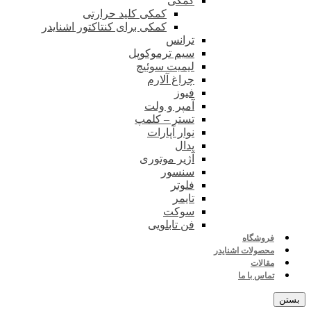
کمکی
کمکی کلید حرارتی
کمکی برای کنتاکتور اشنایدر
ترانس
سیم ترموکوپل
لیمیت سوئیچ
چراغ آلارم
فیوز
آمپر و ولت
تستر – کلمپ
نوار آپارات
پدال
آژیر موتوری
سنسور
فلوتر
تایمر
سوکت
فن تابلویی
فروشگاه
محصولات اشنایدر
مقالات
تماس با ما
بستن