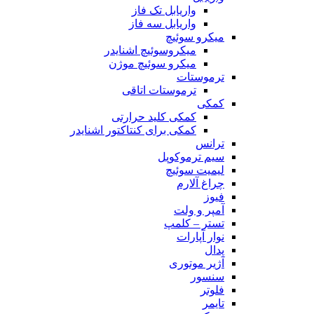
واریابل تک فاز
واریابل سه فاز
میکرو سوئیچ
میکروسوئیچ اشنایدر
میکرو سوئیچ موژن
ترموستات
ترموستات اتاقی
کمکی
کمکی کلید حرارتی
کمکی برای کنتاکتور اشنایدر
ترانس
سیم ترموکوپل
لیمیت سوئیچ
چراغ آلارم
فیوز
آمپر و ولت
تستر – کلمپ
نوار آپارات
پدال
آژیر موتوری
سنسور
فلوتر
تایمر