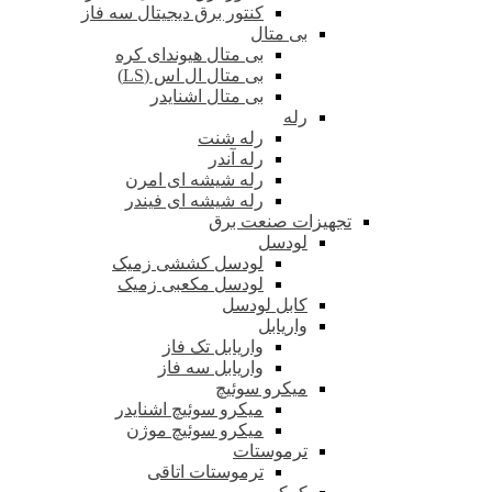
کنتور برق دیجیتال سه فاز
بی متال
بی متال هیوندای کره
بی متال ال اس (LS)
بی متال اشنایدر
رله
رله شنت
رله آندر
رله شیشه ای امرن
رله شیشه ای فیندر
تجهیزات صنعت برق
لودسل
لودسل کششی زمیک
لودسل مکعبی زمیک
کابل لودسل
واریابل
واریابل تک فاز
واریابل سه فاز
میکرو سوئیچ
میکرو سوئیچ اشنایدر
میکرو سوئیچ موژن
ترموستات
ترموستات اتاقی