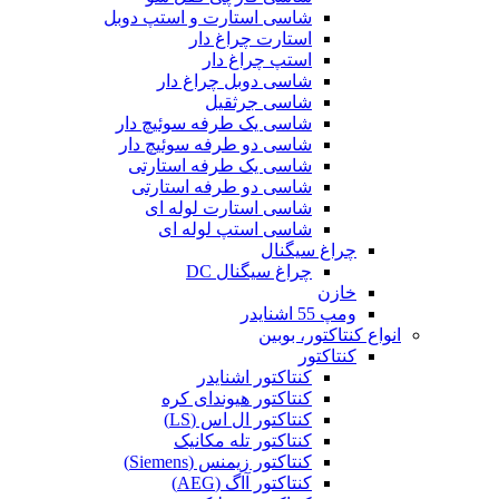
شاسی استارت و استپ دوبل
استارت چراغ دار
استپ چراغ دار
شاسی دوبل چراغ دار
شاسی جرثقیل
شاسی یک طرفه سوئیچ دار
شاسی دو طرفه سوئیچ دار
شاسی یک طرفه استارتی
شاسی دو طرفه استارتی
شاسی استارت لوله ای
شاسی استپ لوله ای
چراغ سیگنال
چراغ سیگنال DC
خازن
ومپ 55 اشنایدر
انواع کنتاکتور، بوبین
کنتاکتور
کنتاکتور اشنایدر
کنتاکتور هیوندای کره
کنتاکتور ال اس (LS)
کنتاکتور تله مکانیک
کنتاکتور زیمنس (Siemens)
کنتاکتور آاگ (AEG)