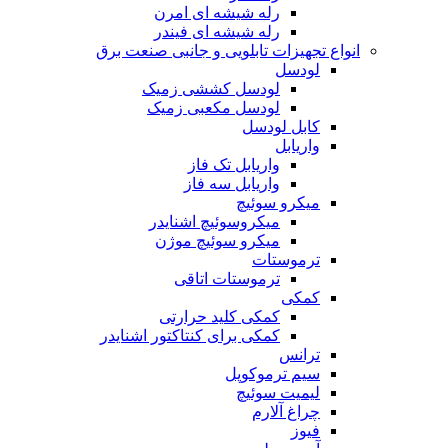
رله شیشه ای امرن
رله شیشه ای فیندر
انواع تجهیزات تابلویی و جانبی صنعت برق
لودسل
لودسل کششی زمیک
لودسل مکعبی زمیک
کابل لودسل
واریابل
واریابل تک فاز
واریابل سه فاز
میکرو سوئیچ
میکروسوئیچ اشنایدر
میکرو سوئیچ موژن
ترموستات
ترموستات اتاقی
کمکی
کمکی کلید حرارتی
کمکی برای کنتاکتور اشنایدر
ترانس
سیم ترموکوپل
لیمیت سوئیچ
چراغ آلارم
فیوز