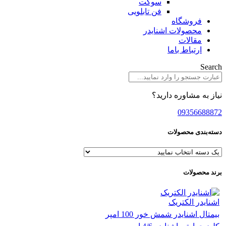
سوکت
فن تابلویی
فروشگاه
محصولات اشنایدر
مقالات
ارتباط باما
Search
نیاز به مشاوره دارید؟
09356688872
دسته‌بندی محصولات
برند محصولات
اشنایدر الکتریک
بیمتال اشنایدر شمش خور 100 امپر