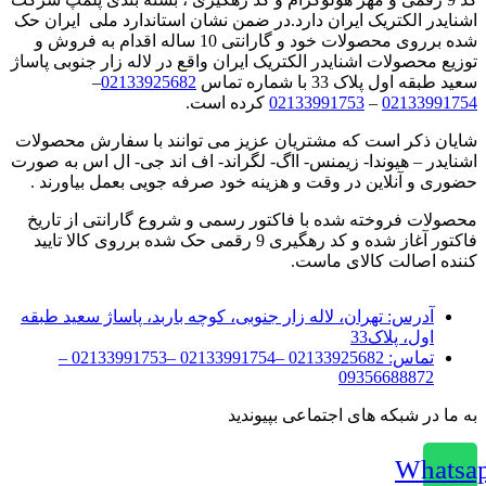
اشنایدر الکتریک ایران دارد.در ضمن نشان استاندارد ملی ایران حک
شده برروی محصولات خود و گارانتی 10 ساله اقدام به فروش و
توزیع محصولات اشنایدر الکتریک ایران واقع در لاله زار جنوبی پاساژ
سعید طبقه اول پلاک 33 با شماره تماس
02133925682
–
02133991754
–
02133991753
کرده است.
شایان ذکر است که مشتریان عزیز می توانند با سفارش محصولات
اشنایدر – هیوندا- زیمنس- ااگ- لگراند- اف اند جی- ال اس به صورت
حضوری و آنلاین در وقت و هزینه خود صرفه جویی بعمل بیاورند .
محصولات فروخته شده با فاکتور رسمی و شروع گارانتی از تاریخ
فاکتور آغاز شده و کد رهگیری 9 رقمی حک شده برروی کالا تایید
کننده اصالت کالای ماست.
آدرس:
تهران، لاله زار جنوبی، کوچه باربد، پاساژ سعید طبقه
اول، پلاک33
تماس:
02133925682 –02133991754 –02133991753 –
09356688872
به ما در شبکه های اجتماعی بپیوندید
Whatsa