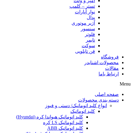
آمپر و ولت
تستر – کلمپ
نوار آپارات
پدال
آژیر موتوری
سنسور
فلوتر
تایمر
سوکت
فن تابلویی
فروشگاه
محصولات اشنایدر
مقالات
ارتباط باما
Menu
صفحه اصلی
دسته بندی محصولات
انواع کلید اتوماتیک/ دستی و فیوز
کلید اتوماتیک
کلید اتوماتیک هیواندا کره (Hyundai)
کلید اتوماتیک LS کره
کلید اتوماتیک ABB