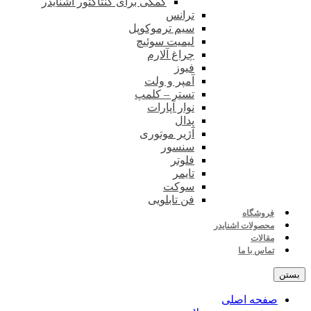
کمکی برای کنتاکتور اشنایدر
ترانس
سیم ترموکوپل
لیمیت سوئیچ
چراغ آلارم
فیوز
آمپر و ولت
تستر – کلمپ
نوار آپارات
پدال
آژیر موتوری
سنسور
فلوتر
تایمر
سوکت
فن تابلویی
فروشگاه
محصولات اشنایدر
مقالات
تماس با ما
بستن
صفحه اصلی