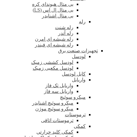
بی متال هیوندای کره
بی متال ال اس (LS)
بی متال اشنایدر
رله
رله شنت
رله آندر
رله شیشه ای امرن
رله شیشه ای فیندر
تجهیزات صنعت برق
لودسل
لودسل کششی زمیک
لودسل مکعبی زمیک
کابل لودسل
واریابل
واریابل تک فاز
واریابل سه فاز
میکرو سوئیچ
میکرو سوئیچ اشنایدر
میکرو سوئیچ موژن
ترموستات
ترموستات اتاقی
کمکی
کمکی کلید حرارتی