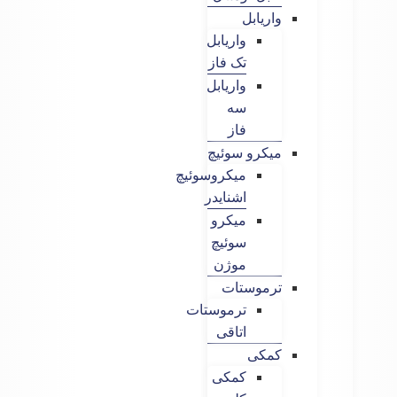
واریابل
واریابل
تک فاز
واریابل
سه
فاز
میکرو سوئیچ
میکروسوئیچ
اشنایدر
میکرو
سوئیچ
موژن
ترموستات
ترموستات
اتاقی
کمکی
کمکی