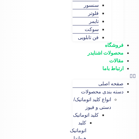
سنسور
فلوتر
تایمر
سوکت
فن تابلویی
گاه
لات اشنایدر
ات
ط باما
 اصلی
 بندی محصولات
انواع کلید اتوماتیک/
دستی و فیوز
کلید اتوماتیک
کلید
اتوماتیک
هیواندا