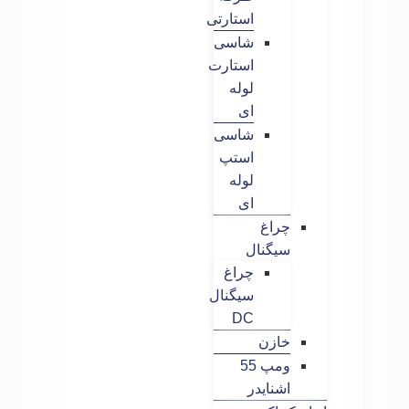
استارتی
شاسی
استارت
لوله
ای
شاسی
استپ
لوله
ای
چراغ
سیگنال
چراغ
سیگنال
DC
خازن
ومپ 55
اشنایدر