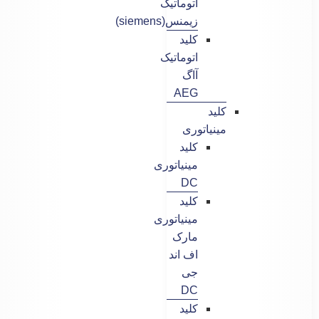
اتوماتیک
زیمنس(siemens)
کلید
اتوماتیک
آاگ
AEG
کلید
مینیاتوری
کلید
مینیاتوری
DC
کلید
مینیاتوری
مارک
اف اند
جی
DC
کلید