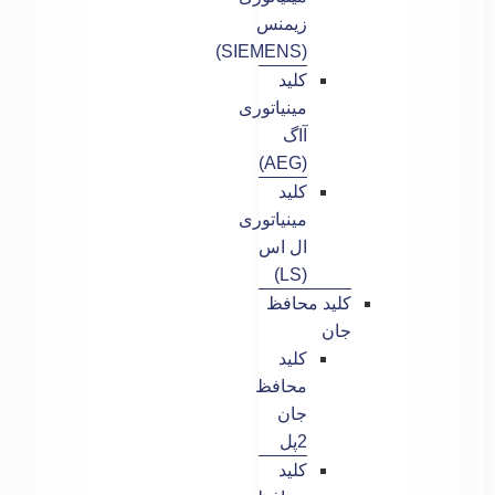
زیمنس
(SIEMENS)
کلید
مینیاتوری
آاگ
(AEG)
کلید
مینیاتوری
ال اس
(LS)
کلید محافظ
جان
کلید
محافظ
جان
2پل
کلید