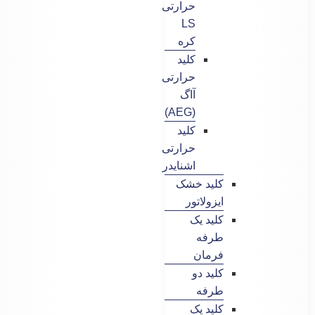
حرارتی
LS
کره
کلید
حرارتی
آاگ
(AEG)
کلید
حرارتی
اشنایدر
کلید خشک
ایزولاتور
کلید یک
طرفه
فرمان
کلید دو
طرفه
کلید یک