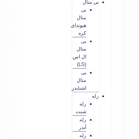
بی متال
بی
متال
هیوندای
کره
بی
متال
ال اس
(LS)
بی
متال
اشنایدر
رله
رله
شنت
رله
آندر
رله