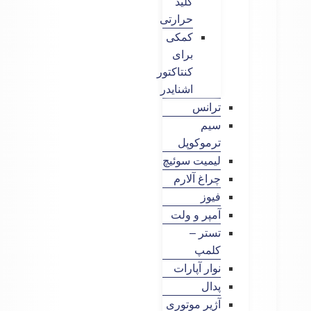
کلید
حرارتی
کمکی
برای
کنتاکتور
اشنایدر
ترانس
سیم
ترموکوپل
لیمیت سوئیچ
چراغ آلارم
فیوز
آمپر و ولت
تستر –
کلمپ
نوار آپارات
پدال
آژیر موتوری