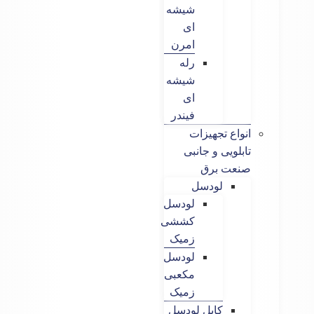
شیشه
ای
امرن
رله
شیشه
ای
فیندر
انواع تجهیزات
تابلویی و جانبی
صنعت برق
لودسل
لودسل
کششی
زمیک
لودسل
مکعبی
زمیک
کابل لودسل