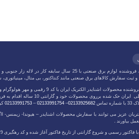
، فروشنده لوازم برق صنعتی با 25 سال سابقه کا
ثبت سفارش کالاهای برق صنعتی مانند کنتاکتور، بی متال، مینیاتوری، شاسی، لود
فروشگاه اشنایدر علی فروشنده محصولات اشنا
ضمن نشان استاندارد ملی ایران حک
 تماس
02133925682
–
02133991754
–
02133991753
کر
یان عزیز می توانند با سفارش محصولات اشنایدر – هیوندا- زیمنس- اا
ل بیاورند .
شروع گارانتی از تاریخ فاکتور آغاز شده و کد رهگیری 9 رقمی حک شده برروی کالا تایید کننده اصالت کالای ماست.