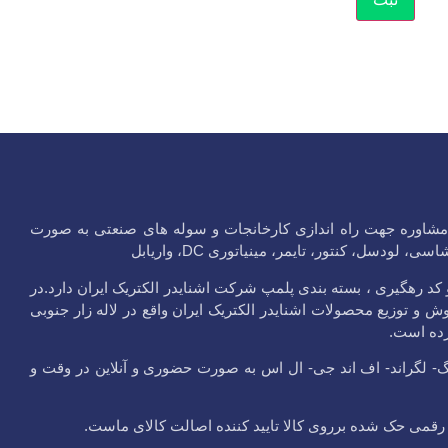
ر در لاله زار جنوبی و مشاوره جهت راه اندازی کارخانجات و سوله های صنعتی به صورت
سل، کنتور، تایمر، مینیاتوری DC، واریابل
یدر الکتریک ایران با کد 9 رقمی و مهر هولوگرام و کد رهگیری ، بسته بندی پلمپ شرکت اشنایدر الکتریک ایران دارد.در
 شده برروی محصولات خود و گارانتی 10 ساله اقدام به فروش و توزیع محصولات اشنایدر الکتریک ایران واقع در لاله زار جنوبی
ده است.
گ- لگراند- اف اند جی- ال اس به صورت حضوری و آنلاین در وقت و