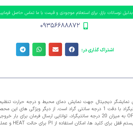
ایدر
بدلیل نوسانات بازار، برای استعلام موجودی و قیمت با ما تماس حاصل فرمایید
ری هیوندا اصل کره
۰۹۳۵۶۶۸۸۸۷۲
یمنس (SIEMENS)
آاگ (AEG)
 ال اس (LS)
اشتراک گذاری در:
ن ۲پل
کلید حرارتی هیوندا
 ۴ پل
کلید حرارتی LS کره
ن ترکیبی ۲ پل
کلید حرارتی آاگ (AEG)
ی مدل MMX-400PI میکرومکس دارای نمایشگر دیجیتال جهت نمایش دمای محیط و درجه حرارت ت
محدوده تنظیم درجه حرارت این محصول 50- تا 400 درجه سانتیگراد با دقت 1 درجه سانتی گراد است. از دیگر ویژ
ن ترکیبی ۴ پل
کلید حرارتی اشنایدر