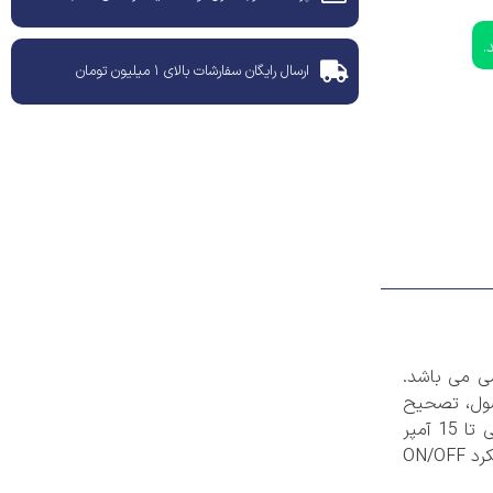
.
ارسال رایگان سفارشات بالای ۱ میلیون تومان
نظیمی می باشد.
گی های این محصول، تصحیح
خطای منحنی ترموکوپل در تمامی نقاط با قابلیت تنظیم OFFSET به میزان 20 درجه سانتیگراد، توانایی ارسال فرمان برای بار خروجی تا 15 آمپر
توان بکار گیری در دو حالت سرد کننده یا گرم کننده، مجهز به سیستم قفل برای کلید ها، امکان استفاده از PI برای حالت HEAT و عملکرد ON/OFF