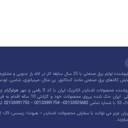
، فروشنده لوازم برق صنعتی با 25 سال سابقه کار در ل
 کالاهای برق صنعتی مانند کنتاکتور، بی متال، مینیاتوری، شاسی، لودسل، کنتور، ت
فروشگاه اشنایدر علی فروشنده محصولات اشنا
ضمن نشان استاندارد ملی ایران حک
 تماس
02133925682
–
02133991754
–
02133991753
کر
ان عزیز می توانند با سفارش محصولات اشنایدر – هیوندا- زیمنس- ااگ- ل
ورند .