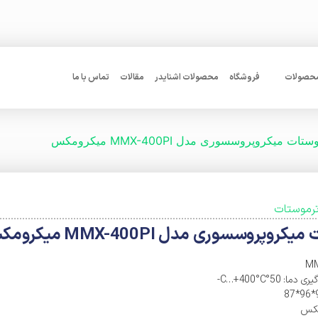
محصولات
فروشگاه
محصولات اشنایدر
مقالات
تماس با ما
ات میکروپروسسوری مدل MMX-400PI میکرومکس
 DC
کلید اتوماتیک هیوندا کره (HYUNDAI)
ی اف اند جی DC
کلید اتوماتیک LS کره
 دو فاز DC
کلید اتوماتیک ABB
رموستات
 تکفاز اشنایدر AC
کلید اتوماتیک یونولیک (Unelec)
روپروسسوری مدل MMX-400PI میکرومکس
 تکفاز اشنایدر DC
کلید اتوماتیک اشنایدر (Schneider)
کلید مینیاتوری 2پل اشنایدر دو فاز DC-
کلید اتوماتیک زیمنس (Siemens)
: 50°C…+400°C-
کلید اتوماتیک آاگ (AEG)
ی سه فاز اشنایدر
مکس