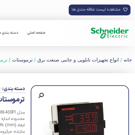
مشاهده لیست علاقه مندی ها
صفحه اصلی
دسته بندی 
خانه
/
انواع تجهیزات تابلویی و جانبی صنعت برق
/
ترموستات
/ ترموست
کلید مینیاتوری
کلید مینیاتور
کلید مینیاتوری
دسته بندی:
ت
کلید مینیاتوری
ترموستات میک
کلید مینیاتوری
مدل: MMX-400PI
محدوده اندازه گیری دما
AC
ابعاد (mm): 87*96*96
کلید مینیاتور
سازنده: میکرو