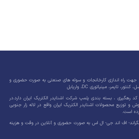
اله زار جنوبی و مشاوره جهت راه اندازی کارخانجات و سوله های صنعتی به صورت حضوری و
ایمر، مینیاتوری DC، واریابل
یدر الکتریک ایران با کد 9 رقمی و مهر هولوگرام و کد رهگیری ، بسته بندی پلمپ شرکت اشنایدر الکتریک ایران دارد.در
 شده برروی محصولات خود و گارانتی 10 ساله اقدام به فروش و توزیع محصولات اشنایدر الکتریک ایران واقع در لاله زار جنوبی
ده است.
گراند- اف اند جی- ال اس به صورت حضوری و آنلاین در وقت و هزینه