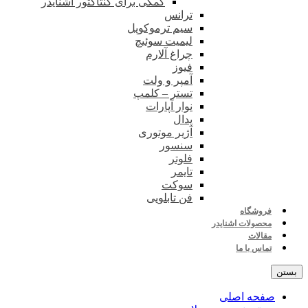
کمکی برای کنتاکتور اشنایدر
ترانس
سیم ترموکوپل
لیمیت سوئیچ
چراغ آلارم
فیوز
آمپر و ولت
تستر – کلمپ
نوار آپارات
پدال
آژیر موتوری
سنسور
فلوتر
تایمر
سوکت
فن تابلویی
فروشگاه
محصولات اشنایدر
مقالات
تماس با ما
بستن
صفحه اصلی