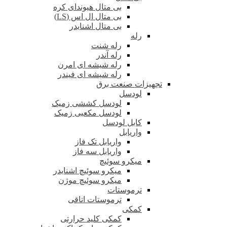
بی متال هیوندای کره
بی متال ال اس (LS)
بی متال اشنایدر
رله
رله شنت
رله آندر
رله شیشه ای امرن
رله شیشه ای فیندر
تجهیزات صنعت برق
لودسل
لودسل کششی زمیک
لودسل مکعبی زمیک
کابل لودسل
واریابل
واریابل تک فاز
واریابل سه فاز
میکرو سوئیچ
میکرو سوئیچ اشنایدر
میکرو سوئیچ موژن
ترموستات
ترموستات اتاقی
کمکی
کمکی کلید حرارتی