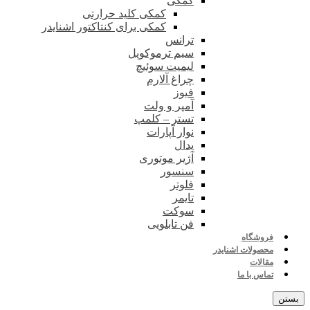
کمکی
کمکی کلید حرارتی
کمکی برای کنتاکتور اشنایدر
ترانس
سیم ترموکوپل
لیمیت سوئیچ
چراغ آلارم
فیوز
آمپر و ولت
تستر – کلمپ
نوار آپارات
پدال
آژیر موتوری
سنسور
فلوتر
تایمر
سوکت
فن تابلویی
فروشگاه
محصولات اشنایدر
مقالات
تماس با ما
بستن