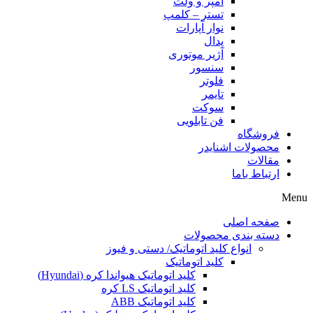
آمپر و ولت
تستر – کلمپ
نوار آپارات
پدال
آژیر موتوری
سنسور
فلوتر
تایمر
سوکت
فن تابلویی
فروشگاه
محصولات اشنایدر
مقالات
ارتباط باما
Menu
صفحه اصلی
دسته بندی محصولات
انواع کلید اتوماتیک/ دستی و فیوز
کلید اتوماتیک
کلید اتوماتیک هیواندا کره (Hyundai)
کلید اتوماتیک LS کره
کلید اتوماتیک ABB