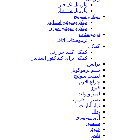
واریابل تک فاز
واریابل سه فاز
میکرو سوئیچ
میکروسوئیچ اشنایدر
میکرو سوئیچ موژن
ترموستات
ترموستات اتاقی
کمکی
کمکی کلید حرارتی
کمکی برای کنتاکتور اشنایدر
ترانس
سیم ترموکوپل
لیمیت سوئیچ
چراغ آلارم
فیوز
آمپر و ولت
تستر – کلمپ
نوار آپارات
پدال
آژیر موتوری
سنسور
فلوتر
تایمر