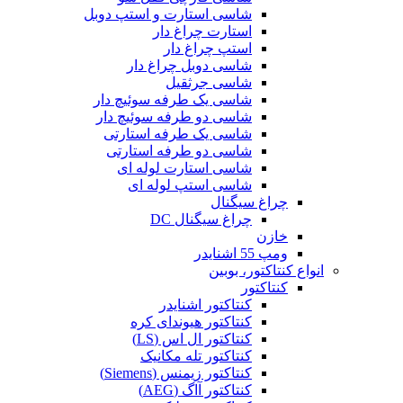
شاسی استارت و استپ دوبل
استارت چراغ دار
استپ چراغ دار
شاسی دوبل چراغ دار
شاسی جرثقیل
شاسی یک طرفه سوئیچ دار
شاسی دو طرفه سوئیچ دار
شاسی یک طرفه استارتی
شاسی دو طرفه استارتی
شاسی استارت لوله ای
شاسی استپ لوله ای
چراغ سیگنال
چراغ سیگنال DC
خازن
ومپ 55 اشنایدر
انواع کنتاکتور، بوبین
کنتاکتور
کنتاکتور اشنایدر
کنتاکتور هیوندای کره
کنتاکتور ال اس (LS)
کنتاکتور تله مکانیک
کنتاکتور زیمنس (Siemens)
کنتاکتور آاگ (AEG)