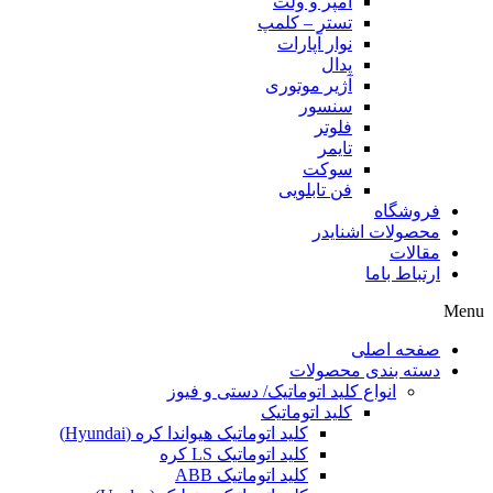
آمپر و ولت
تستر – کلمپ
نوار آپارات
پدال
آژیر موتوری
سنسور
فلوتر
تایمر
سوکت
فن تابلویی
فروشگاه
محصولات اشنایدر
مقالات
ارتباط باما
Menu
صفحه اصلی
دسته بندی محصولات
انواع کلید اتوماتیک/ دستی و فیوز
کلید اتوماتیک
کلید اتوماتیک هیواندا کره (Hyundai)
کلید اتوماتیک LS کره
کلید اتوماتیک ABB