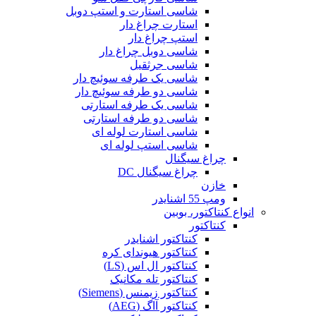
شاسی استارت و استپ دوبل
استارت چراغ دار
استپ چراغ دار
شاسی دوبل چراغ دار
شاسی جرثقیل
شاسی یک طرفه سوئیچ دار
شاسی دو طرفه سوئیچ دار
شاسی یک طرفه استارتی
شاسی دو طرفه استارتی
شاسی استارت لوله ای
شاسی استپ لوله ای
چراغ سیگنال
چراغ سیگنال DC
خازن
ومپ 55 اشنایدر
انواع کنتاکتور، بوبین
کنتاکتور
کنتاکتور اشنایدر
کنتاکتور هیوندای کره
کنتاکتور ال اس (LS)
کنتاکتور تله مکانیک
کنتاکتور زیمنس (Siemens)
کنتاکتور آاگ (AEG)