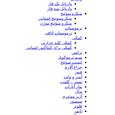
واریابل تک فاز
واریابل سه فاز
میکرو سوئیچ
میکروسوئیچ اشنایدر
میکرو سوئیچ موژن
ترموستات
ترموستات اتاقی
کمکی
کمکی کلید حرارتی
کمکی برای کنتاکتور اشنایدر
ترانس
سیم ترموکوپل
لیمیت سوئیچ
چراغ آلارم
فیوز
آمپر و ولت
تستر – کلمپ
نوار آپارات
پدال
آژیر موتوری
سنسور
فلوتر
تایمر