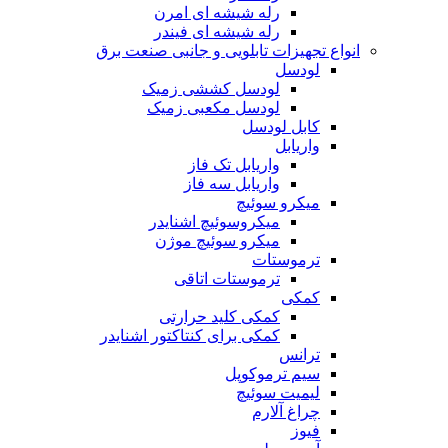
رله شیشه ای امرن
رله شیشه ای فیندر
انواع تجهیزات تابلویی و جانبی صنعت برق
لودسل
لودسل کششی زمیک
لودسل مکعبی زمیک
کابل لودسل
واریابل
واریابل تک فاز
واریابل سه فاز
میکرو سوئیچ
میکروسوئیچ اشنایدر
میکرو سوئیچ موژن
ترموستات
ترموستات اتاقی
کمکی
کمکی کلید حرارتی
کمکی برای کنتاکتور اشنایدر
ترانس
سیم ترموکوپل
لیمیت سوئیچ
چراغ آلارم
فیوز