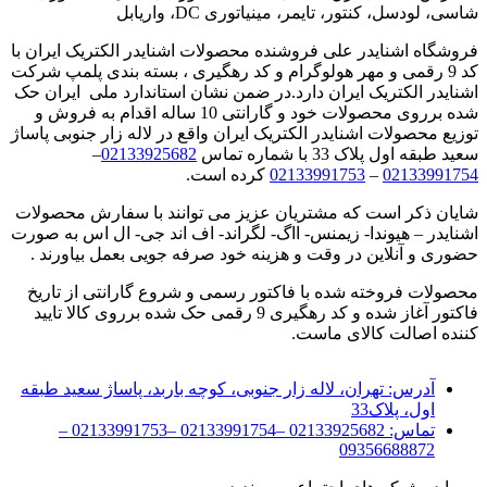
شاسی، لودسل، کنتور، تایمر، مینیاتوری DC، واریابل
فروشگاه اشنایدر علی فروشنده محصولات اشنایدر الکتریک ایران با
کد 9 رقمی و مهر هولوگرام و کد رهگیری ، بسته بندی پلمپ شرکت
اشنایدر الکتریک ایران دارد.در ضمن نشان استاندارد ملی ایران حک
شده برروی محصولات خود و گارانتی 10 ساله اقدام به فروش و
توزیع محصولات اشنایدر الکتریک ایران واقع در لاله زار جنوبی پاساژ
سعید طبقه اول پلاک 33 با شماره تماس
02133925682
–
02133991754
–
02133991753
کرده است.
شایان ذکر است که مشتریان عزیز می توانند با سفارش محصولات
اشنایدر – هیوندا- زیمنس- ااگ- لگراند- اف اند جی- ال اس به صورت
حضوری و آنلاین در وقت و هزینه خود صرفه جویی بعمل بیاورند .
محصولات فروخته شده با فاکتور رسمی و شروع گارانتی از تاریخ
فاکتور آغاز شده و کد رهگیری 9 رقمی حک شده برروی کالا تایید
کننده اصالت کالای ماست.
آدرس:
تهران، لاله زار جنوبی، کوچه باربد، پاساژ سعید طبقه
اول، پلاک33
تماس:
02133925682 –02133991754 –02133991753 –
09356688872