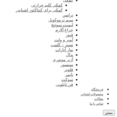
کمکی
کمکی کلید حرارتی
کمکی برای کنتاکتور اشنایدر
ترانس
سیم ترموکوپل
لیمیت سوئیچ
چراغ آلارم
فیوز
آمپر و ولت
تستر – کلمپ
نوار آپارات
پدال
آژیر موتوری
سنسور
فلوتر
تایمر
سوکت
فن تابلویی
فروشگاه
محصولات اشنایدر
مقالات
تماس با ما
بستن