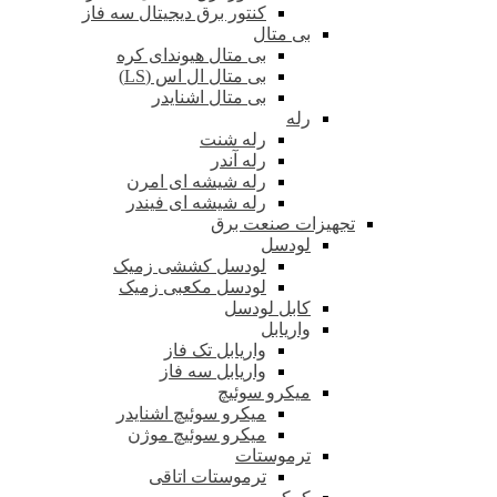
کنتور برق دیجیتال سه فاز
بی متال
بی متال هیوندای کره
بی متال ال اس (LS)
بی متال اشنایدر
رله
رله شنت
رله آندر
رله شیشه ای امرن
رله شیشه ای فیندر
تجهیزات صنعت برق
لودسل
لودسل کششی زمیک
لودسل مکعبی زمیک
کابل لودسل
واریابل
واریابل تک فاز
واریابل سه فاز
میکرو سوئیچ
میکرو سوئیچ اشنایدر
میکرو سوئیچ موژن
ترموستات
ترموستات اتاقی