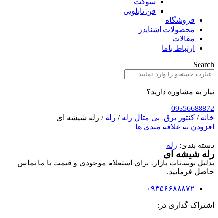
سوکت
فن تابلویی
فروشگاه
محصولات اشنایدر
مقالات
ارتباط باما
Search
نیاز به مشاوره دارید؟
09356688872
خانه
/
کنتور برق، بی متال رله
/
رله
/ رله شیشه ای
افزودن به علاقه مندی ها
دسته بندی:
رله
رله شیشه ای
بدلیل نوسانات بازار، برای استعلام موجودی و قیمت با ما تماس
حاصل فرمایید.
۰۹۳۵۶۶۸۸۸۷۲
اشتراک گذاری در: