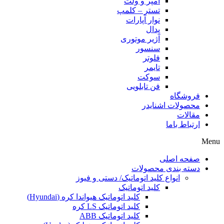
آمپر و ولت
تستر – کلمپ
نوار آپارات
پدال
آژیر موتوری
سنسور
فلوتر
تایمر
سوکت
فن تابلویی
فروشگاه
محصولات اشنایدر
مقالات
ارتباط باما
Menu
صفحه اصلی
دسته بندی محصولات
انواع کلید اتوماتیک/ دستی و فیوز
کلید اتوماتیک
کلید اتوماتیک هیواندا کره (Hyundai)
کلید اتوماتیک LS کره
کلید اتوماتیک ABB