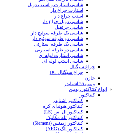
شاسی استارت و استپ دوبل
استارت چراغ دار
استپ چراغ دار
شاسی دوبل چراغ دار
شاسی جرثقیل
شاسی یک طرفه سوئیچ دار
شاسی دو طرفه سوئیچ دار
شاسی یک طرفه استارتی
شاسی دو طرفه استارتی
شاسی استارت لوله ای
شاسی استپ لوله ای
چراغ سیگنال
چراغ سیگنال DC
خازن
ومپ 55 اشنایدر
انواع کنتاکتور، بوبین
کنتاکتور
کنتاکتور اشنایدر
کنتاکتور هیوندای کره
کنتاکتور ال اس (LS)
کنتاکتور تله مکانیک
کنتاکتور زیمنس (Siemens)
کنتاکتور آاگ (AEG)