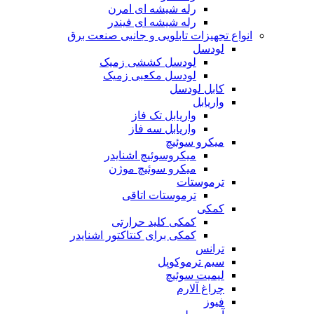
رله شیشه ای امرن
رله شیشه ای فیندر
انواع تجهیزات تابلویی و جانبی صنعت برق
لودسل
لودسل کششی زمیک
لودسل مکعبی زمیک
کابل لودسل
واریابل
واریابل تک فاز
واریابل سه فاز
میکرو سوئیچ
میکروسوئیچ اشنایدر
میکرو سوئیچ موژن
ترموستات
ترموستات اتاقی
کمکی
کمکی کلید حرارتی
کمکی برای کنتاکتور اشنایدر
ترانس
سیم ترموکوپل
لیمیت سوئیچ
چراغ آلارم
فیوز