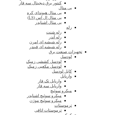
کنتور برق دیجیتال سه فاز
بی متال
بی متال هیوندای کره
بی متال ال اس (LS)
بی متال اشنایدر
رله
رله شنت
رله آندر
رله شیشه ای امرن
رله شیشه ای فیندر
تجهیزات صنعت برق
لودسل
لودسل کششی زمیک
لودسل مکعبی زمیک
کابل لودسل
واریابل
واریابل تک فاز
واریابل سه فاز
میکرو سوئیچ
میکرو سوئیچ اشنایدر
میکرو سوئیچ موژن
ترموستات
ترموستات اتاقی