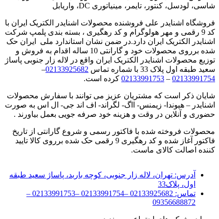
شاسی، لودسل، کنتور، تایمر، مینیاتوری DC، واریابل
فروشگاه اشنایدر علی فروشنده محصولات اشنایدر الکتریک ایران با
کد 9 رقمی و مهر هولوگرام و کد رهگیری ، بسته بندی پلمپ شرکت
اشنایدر الکتریک ایران دارد.در ضمن نشان استاندارد ملی ایران حک
شده برروی محصولات خود و گارانتی 10 ساله اقدام به فروش و
توزیع محصولات اشنایدر الکتریک ایران واقع در لاله زار جنوبی پاساژ
سعید طبقه اول پلاک 33 با شماره تماس
02133925682
–
02133991754
–
02133991753
کرده است.
شایان ذکر است که مشتریان عزیز می توانند با سفارش محصولات
اشنایدر – هیوندا- زیمنس- ااگ- لگراند- اف اند جی- ال اس به صورت
حضوری و آنلاین در وقت و هزینه خود صرفه جویی بعمل بیاورند .
محصولات فروخته شده با فاکتور رسمی و شروع گارانتی از تاریخ
فاکتور آغاز شده و کد رهگیری 9 رقمی حک شده برروی کالا تایید
کننده اصالت کالای ماست.
آدرس:
تهران، لاله زار جنوبی، کوچه باربد، پاساژ سعید طبقه
اول، پلاک33
تماس:
02133925682 –02133991754 –02133991753 –
09356688872