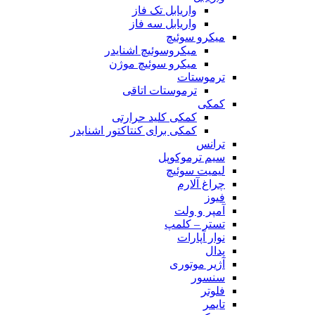
واریابل تک فاز
واریابل سه فاز
میکرو سوئیچ
میکروسوئیچ اشنایدر
میکرو سوئیچ موژن
ترموستات
ترموستات اتاقی
کمکی
کمکی کلید حرارتی
کمکی برای کنتاکتور اشنایدر
ترانس
سیم ترموکوپل
لیمیت سوئیچ
چراغ آلارم
فیوز
آمپر و ولت
تستر – کلمپ
نوار آپارات
پدال
آژیر موتوری
سنسور
فلوتر
تایمر