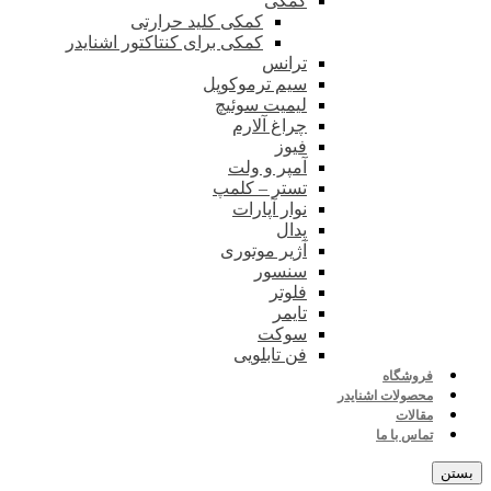
کمکی
کمکی کلید حرارتی
کمکی برای کنتاکتور اشنایدر
ترانس
سیم ترموکوپل
لیمیت سوئیچ
چراغ آلارم
فیوز
آمپر و ولت
تستر – کلمپ
نوار آپارات
پدال
آژیر موتوری
سنسور
فلوتر
تایمر
سوکت
فن تابلویی
فروشگاه
محصولات اشنایدر
مقالات
تماس با ما
بستن