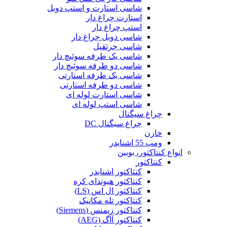
شاسی استارت و استپ دوبل
استارت چراغ دار
استپ چراغ دار
شاسی دوبل چراغ دار
شاسی جرثقیل
شاسی یک طرفه سوئیچ دار
شاسی دو طرفه سوئیچ دار
شاسی یک طرفه استارتی
شاسی دو طرفه استارتی
شاسی استارت لوله ای
شاسی استپ لوله ای
چراغ سیگنال
چراغ سیگنال DC
خازن
ومپ 55 اشنایدر
انواع کنتاکتور، بوبین
کنتاکتور
کنتاکتور اشنایدر
کنتاکتور هیوندای کره
کنتاکتور ال اس (LS)
کنتاکتور تله مکانیک
کنتاکتور زیمنس (Siemens)
کنتاکتور آاگ (AEG)