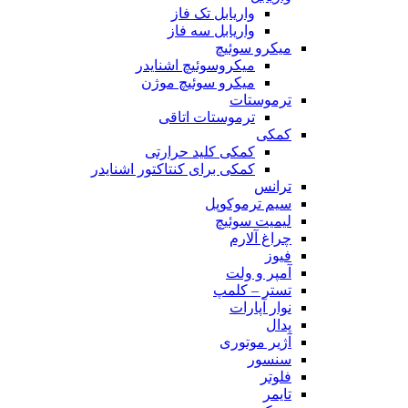
واریابل تک فاز
واریابل سه فاز
میکرو سوئیچ
میکروسوئیچ اشنایدر
میکرو سوئیچ موژن
ترموستات
ترموستات اتاقی
کمکی
کمکی کلید حرارتی
کمکی برای کنتاکتور اشنایدر
ترانس
سیم ترموکوپل
لیمیت سوئیچ
چراغ آلارم
فیوز
آمپر و ولت
تستر – کلمپ
نوار آپارات
پدال
آژیر موتوری
سنسور
فلوتر
تایمر