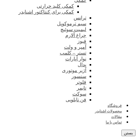
کمکی
کمکی کلید حرارتی
کمکی برای کنتاکتور اشنایدر
ترانس
سیم ترموکوپل
لیمیت سوئیچ
چراغ آلارم
فیوز
آمپر و ولت
تستر – کلمپ
نوار آپارات
پدال
آژیر موتوری
سنسور
فلوتر
تایمر
سوکت
فن تابلویی
فروشگاه
محصولات اشنایدر
مقالات
تماس با ما
بستن