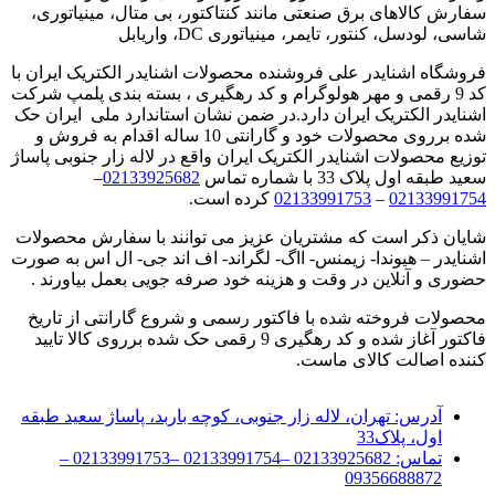
سفارش کالاهای برق صنعتی مانند کنتاکتور، بی متال، مینیاتوری،
شاسی، لودسل، کنتور، تایمر، مینیاتوری DC، واریابل
فروشگاه اشنایدر علی فروشنده محصولات اشنایدر الکتریک ایران با
کد 9 رقمی و مهر هولوگرام و کد رهگیری ، بسته بندی پلمپ شرکت
اشنایدر الکتریک ایران دارد.در ضمن نشان استاندارد ملی ایران حک
شده برروی محصولات خود و گارانتی 10 ساله اقدام به فروش و
توزیع محصولات اشنایدر الکتریک ایران واقع در لاله زار جنوبی پاساژ
سعید طبقه اول پلاک 33 با شماره تماس
02133925682
–
02133991754
–
02133991753
کرده است.
شایان ذکر است که مشتریان عزیز می توانند با سفارش محصولات
اشنایدر – هیوندا- زیمنس- ااگ- لگراند- اف اند جی- ال اس به صورت
حضوری و آنلاین در وقت و هزینه خود صرفه جویی بعمل بیاورند .
محصولات فروخته شده با فاکتور رسمی و شروع گارانتی از تاریخ
فاکتور آغاز شده و کد رهگیری 9 رقمی حک شده برروی کالا تایید
کننده اصالت کالای ماست.
آدرس:
تهران، لاله زار جنوبی، کوچه باربد، پاساژ سعید طبقه
اول، پلاک33
تماس:
02133925682 –02133991754 –02133991753 –
09356688872