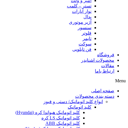
آمپر و ولت
تستر – کلمپ
نوار آپارات
پدال
آژیر موتوری
سنسور
فلوتر
تایمر
سوکت
فن تابلویی
فروشگاه
محصولات اشنایدر
مقالات
ارتباط باما
Menu
صفحه اصلی
دسته بندی محصولات
انواع کلید اتوماتیک/ دستی و فیوز
کلید اتوماتیک
کلید اتوماتیک هیواندا کره (Hyundai)
کلید اتوماتیک LS کره
کلید اتوماتیک ABB