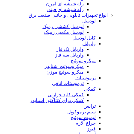
رله شیشه ای امرن
رله شیشه ای فیندر
انواع تجهیزات تابلویی و جانبی صنعت برق
لودسل
لودسل کششی زمیک
لودسل مکعبی زمیک
کابل لودسل
واریابل
واریابل تک فاز
واریابل سه فاز
میکرو سوئیچ
میکروسوئیچ اشنایدر
میکرو سوئیچ موژن
ترموستات
ترموستات اتاقی
کمکی
کمکی کلید حرارتی
کمکی برای کنتاکتور اشنایدر
ترانس
سیم ترموکوپل
لیمیت سوئیچ
چراغ آلارم
فیوز