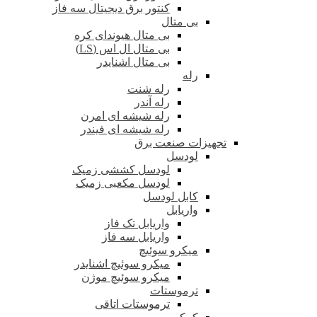
کنتور برق دیجیتال سه فاز
بی متال
بی متال هیوندای کره
بی متال ال اس (LS)
بی متال اشنایدر
رله
رله شنت
رله آندر
رله شیشه ای امرن
رله شیشه ای فیندر
تجهیزات صنعت برق
لودسل
لودسل کششی زمیک
لودسل مکعبی زمیک
کابل لودسل
واریابل
واریابل تک فاز
واریابل سه فاز
میکرو سوئیچ
میکرو سوئیچ اشنایدر
میکرو سوئیچ موژن
ترموستات
ترموستات اتاقی