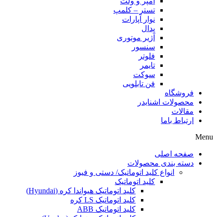
آمپر و ولت
تستر – کلمپ
نوار آپارات
پدال
آژیر موتوری
سنسور
فلوتر
تایمر
سوکت
فن تابلویی
فروشگاه
محصولات اشنایدر
مقالات
ارتباط باما
Menu
صفحه اصلی
دسته بندی محصولات
انواع کلید اتوماتیک/ دستی و فیوز
کلید اتوماتیک
کلید اتوماتیک هیواندا کره (Hyundai)
کلید اتوماتیک LS کره
کلید اتوماتیک ABB