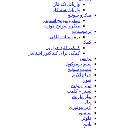
واریابل تک فاز
واریابل سه فاز
میکرو سوئیچ
میکروسوئیچ اشنایدر
میکرو سوئیچ موژن
ترموستات
ترموستات اتاقی
کمکی
کمکی کلید حرارتی
کمکی برای کنتاکتور اشنایدر
ترانس
سیم ترموکوپل
لیمیت سوئیچ
چراغ آلارم
فیوز
آمپر و ولت
تستر – کلمپ
نوار آپارات
پدال
آژیر موتوری
سنسور
فلوتر
تایمر