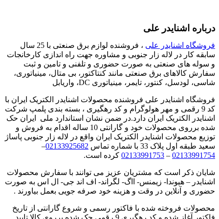
درباره اشنایدر علی
فروشگاه اشنایدر علی
، فروشنده لوازم برق صنعتی با 25 سال
سابقه کار در لاله زار جنوبی و مشاوره جهت راه اندازی کارخانجات
و سوله های صنعتی به صورت حضوری و تلفنی و تامین و ثبت
سفارش کالاهای برق صنعتی مانند کنتاکتور، بی متال، مینیاتوری،
شاسی، لودسل، کنتور، تایمر، مینیاتوری DC، واریابل
فروشگاه اشنایدر علی فروشنده محصولات اشنایدر الکتریک ایران با
کد 9 رقمی و مهر هولوگرام و کد رهگیری ، بسته بندی پلمپ شرکت
اشنایدر الکتریک ایران دارد.در ضمن نشان استاندارد ملی ایران حک
شده برروی محصولات خود و گارانتی 10 ساله اقدام به فروش و
توزیع محصولات اشنایدر الکتریک ایران واقع در لاله زار جنوبی پاساژ
سعید طبقه اول پلاک 33 با شماره تماس
02133925682
–
02133991754
–
02133991753
کرده است.
شایان ذکر است که مشتریان عزیز می توانند با سفارش محصولات
اشنایدر – هیوندا- زیمنس- ااگ- لگراند- اف اند جی- ال اس به صورت
حضوری و آنلاین در وقت و هزینه خود صرفه جویی بعمل بیاورند .
محصولات فروخته شده با فاکتور رسمی و شروع گارانتی از تاریخ
فاکتور آغاز شده و کد رهگیری 9 رقمی حک شده برروی کالا تایید