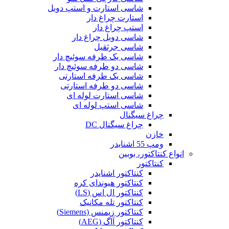
شاسی استارت و استپ دوبل
استارت چراغ دار
استپ چراغ دار
شاسی دوبل چراغ دار
شاسی جرثقیل
شاسی یک طرفه سوئیچ دار
شاسی دو طرفه سوئیچ دار
شاسی یک طرفه استارتی
شاسی دو طرفه استارتی
شاسی استارت لوله ای
شاسی استپ لوله ای
چراغ سیگنال
چراغ سیگنال DC
خازن
ومپ 55 اشنایدر
انواع کنتاکتور، بوبین
کنتاکتور
کنتاکتور اشنایدر
کنتاکتور هیوندای کره
کنتاکتور ال اس (LS)
کنتاکتور تله مکانیک
کنتاکتور زیمنس (Siemens)
کنتاکتور آاگ (AEG)