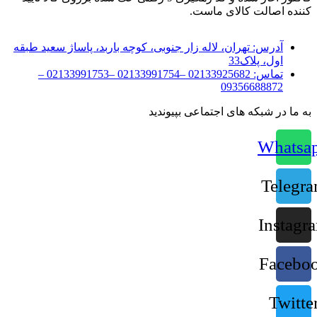
کننده اصالت کالای ماست.
آدرس:
تهران، لاله زار جنوبی، کوچه باربد، پاساژ سعید طبقه
اول، پلاک33
تماس:
02133925682 –02133991754 –02133991753 –
09356688872
به ما در شبکه های اجتماعی بپیوندید
Whatsa
Telegr
Instagr
Facebo
Twitte