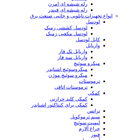
رله شیشه ای امرن
رله شیشه ای فیندر
انواع تجهیزات تابلویی و جانبی صنعت برق
لودسل
لودسل کششی زمیک
لودسل مکعبی زمیک
کابل لودسل
واریابل
واریابل تک فاز
واریابل سه فاز
میکرو سوئیچ
میکروسوئیچ اشنایدر
میکرو سوئیچ موژن
ترموستات
ترموستات اتاقی
کمکی
کمکی کلید حرارتی
کمکی برای کنتاکتور اشنایدر
ترانس
سیم ترموکوپل
لیمیت سوئیچ
چراغ آلارم
فیوز