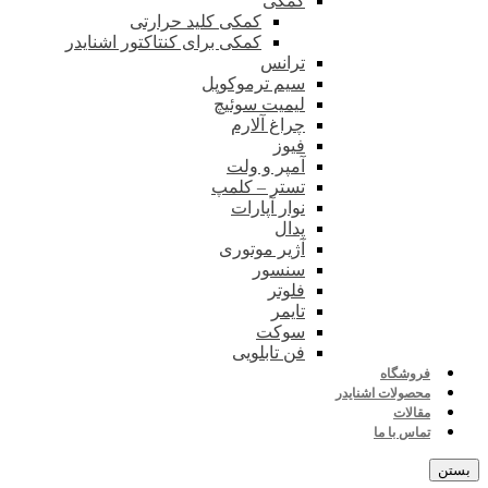
کمکی
کمکی کلید حرارتی
کمکی برای کنتاکتور اشنایدر
ترانس
سیم ترموکوپل
لیمیت سوئیچ
چراغ آلارم
فیوز
آمپر و ولت
تستر – کلمپ
نوار آپارات
پدال
آژیر موتوری
سنسور
فلوتر
تایمر
سوکت
فن تابلویی
فروشگاه
محصولات اشنایدر
مقالات
تماس با ما
بستن