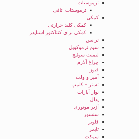
ترموستات
ترموستات اتاقی
کمکی
کمکی کلید حرارتی
کمکی برای کنتاکتور اشنایدر
ترانس
سیم ترموکوپل
لیمیت سوئیچ
چراغ آلارم
فیوز
آمپر و ولت
تستر – کلمپ
نوار آپارات
پدال
آژیر موتوری
سنسور
فلوتر
تایمر
سوکت