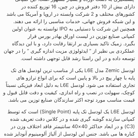
دارای بیش از 10 دفتر فروش در چین، 16 توزیع کننده در
کشورهای مختلف و 2 شرکت وابسته در اروپا و آمریکا می باشد
و این شبکه فروش جهانی، خدمات مناسبی را ارائه می دهند.
همچنین این شرکت با دستیابی به
IPO
توانسته به عنوان اولین
کمپانی صنایع توزین در لیست اوراق بهادر بورس قرار
بگیرد.
زمیک تاکید بسیاری بر ارتقا رقابت دارد، و با این دیدگاه
عملکردی بی نظیر از ” ایدئولوژی مزیت اندازه گیری ” را در جهان
توسعه داده و در این راستا رشد قابل توجهی داشته است.
لودسل
Zemic
مدل L6E یکی از مناسب ترین لودسل های تک
پایه با چهار پیچ در بالا و پایین است که برای انواع ترازو های
تجاری استفاده می شود. لودسل L6E به دلیل ابعاد فیزیکی نسبتاً
کوچک، سهولت در نصب و راه اندازی، کیفیت و دقت قابل قبول و
قیمت مناسب مورد توجه اکثر سازندگان صنایع توزین می باشد.
لودسل L6E یک لودسل تک پایه (
Single Point
) است که توسط
کمپانی سازنده گوشه گیری شده و در کلاس دقت تعریف شده
(
C3
) و در ابعاد حداکثر 40×40 سانتیمتر فاقد اختلاف وزن در
کناره ها می باشد. جنس این لودسل از آلیاژ آلومینیوم آنودایز شده