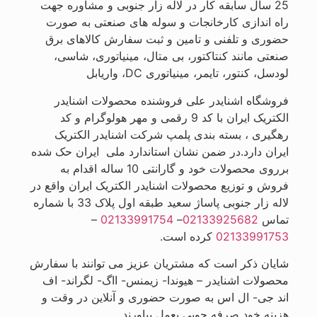
25 سال سابقه کار در لاله زار جنوبی و مشاوره جهت
راه اندازی کارخانجات و سوله های صنعتی به صورت
حضوری و تلفنی و تامین و ثبت سفارش کالاهای برق
صنعتی مانند کنتاکتور، بی متال، مینیاتوری، شاسی،
لودسل، کنتور، تایمر، مینیاتوری DC، واریابل
فروشگاه اشنایدر علی فروشنده محصولات اشنایدر
الکتریک ایران با کد 9 رقمی و مهر هولوگرام و کد
رهگیری ، بسته بندی پلمپ شرکت اشنایدر الکتریک
ایران دارد.در ضمن نشان استاندارد ملی ایران حک شده
برروی محصولات خود و گارانتی 10 ساله اقدام به
فروش و توزیع محصولات اشنایدر الکتریک ایران واقع در
لاله زار جنوبی پاساژ سعید طبقه اول پلاک 33 با شماره
تماس
02133925682
–
02133991754
–
02133991753
کرده است.
شایان ذکر است که مشتریان عزیز می توانند با سفارش
محصولات اشنایدر – هیوندا- زیمنس- ااگ- لگراند- اف
اند جی- ال اس به صورت حضوری و آنلاین در وقت و
هزینه خود صرفه جویی بعمل بیاورند .