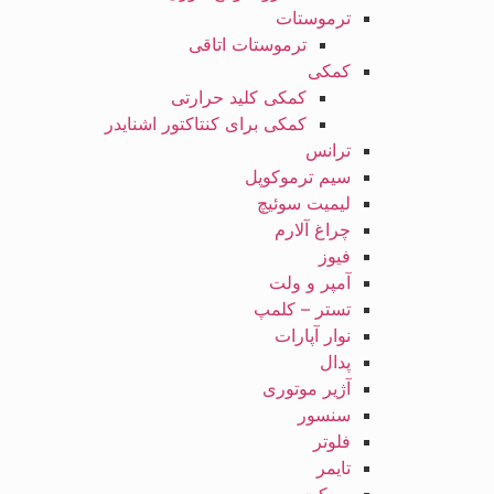
ترموستات
ترموستات اتاقی
کمکی
کمکی کلید حرارتی
کمکی برای کنتاکتور اشنایدر
ترانس
سیم ترموکوپل
لیمیت سوئیچ
چراغ آلارم
فیوز
آمپر و ولت
تستر – کلمپ
نوار آپارات
پدال
آژیر موتوری
سنسور
فلوتر
تایمر