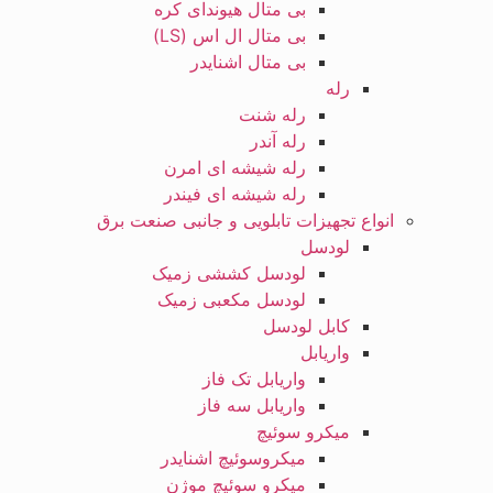
بی متال هیوندای کره
بی متال ال اس (LS)
بی متال اشنایدر
رله
رله شنت
رله آندر
رله شیشه ای امرن
رله شیشه ای فیندر
انواع تجهیزات تابلویی و جانبی صنعت برق
لودسل
لودسل کششی زمیک
لودسل مکعبی زمیک
کابل لودسل
واریابل
واریابل تک فاز
واریابل سه فاز
میکرو سوئیچ
میکروسوئیچ اشنایدر
میکرو سوئیچ موژن