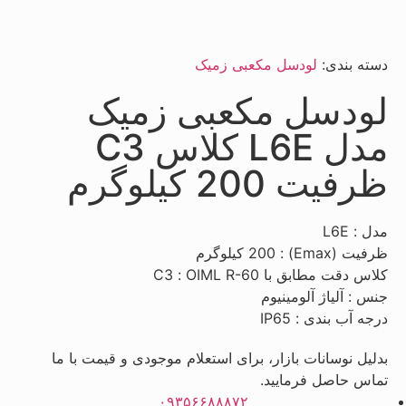
دسته بندی:
لودسل مکعبی زمیک
لودسل مکعبی زمیک
مدل L6E کلاس C3
ظرفیت 200 کیلوگرم
مدل : L6E
ظرفیت (Emax) :
200 کیلوگرم
کلاس دقت مطابق با
R-60 :
OIML
C3
جنس : آلیاژ آلومینیوم
درجه آب بندی : IP65
بدلیل نوسانات بازار، برای استعلام موجودی و قیمت با ما
تماس حاصل فرمایید.
۰۹۳۵۶۶۸۸۸۷۲