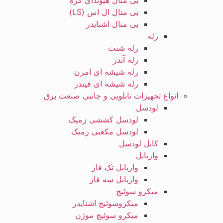
بی متال هیوندای کره
بی متال ال اس (LS)
بی متال اشنایدر
رله
رله شنت
رله آندر
رله شیشه ای امرن
رله شیشه ای فیندر
انواع تجهیزات تابلویی و جانبی صنعت برق
لودسل
لودسل کششی زمیک
لودسل مکعبی زمیک
کابل لودسل
واریابل
واریابل تک فاز
واریابل سه فاز
میکرو سوئیچ
میکروسوئیچ اشنایدر
میکرو سوئیچ موژن