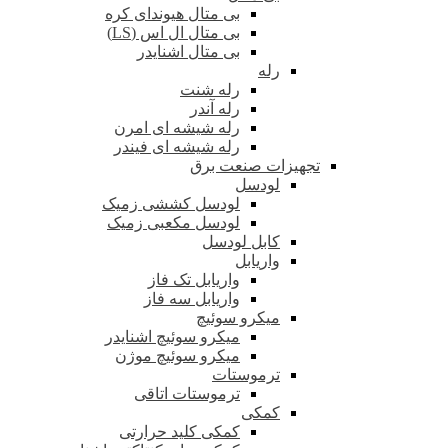
بی متال هیوندای کره
بی متال ال اس (LS)
بی متال اشنایدر
رله
رله شنت
رله آندر
رله شیشه ای امرن
رله شیشه ای فیندر
تجهیزات صنعت برق
لودسل
لودسل کششی زمیک
لودسل مکعبی زمیک
کابل لودسل
واریابل
واریابل تک فاز
واریابل سه فاز
میکرو سوئیچ
میکرو سوئیچ اشنایدر
میکرو سوئیچ موژن
ترموستات
ترموستات اتاقی
کمکی
کمکی کلید حرارتی