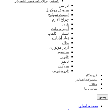
کمکی برای کنتاکتور اشنایدر
ترانس
سیم ترموکوپل
لیمیت سوئیچ
چراغ آلارم
فیوز
آمپر و ولت
تستر – کلمپ
نوار آپارات
پدال
آژیر موتوری
سنسور
فلوتر
تایمر
سوکت
فن تابلویی
فروشگاه
محصولات اشنایدر
مقالات
تماس با ما
بستن
صفحه اصلی