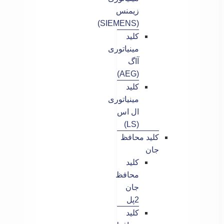
زیمنس
(SIEMENS)
کلید
مینیاتوری
آاگ
(AEG)
کلید
مینیاتوری
ال اس
(LS)
کلید محافظ
جان
کلید
محافظ
جان
2پل
کلید