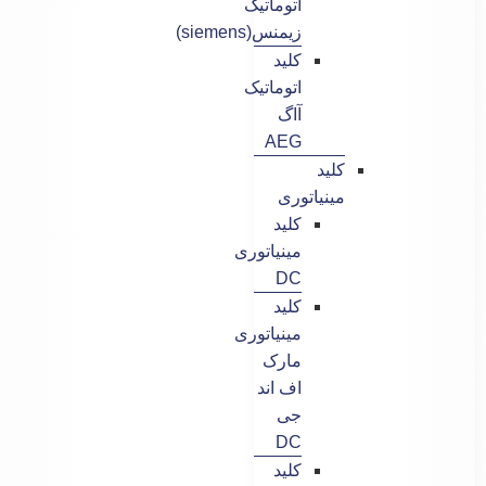
اتوماتیک
زیمنس(siemens)
کلید
اتوماتیک
آاگ
AEG
کلید
مینیاتوری
کلید
مینیاتوری
DC
کلید
مینیاتوری
مارک
اف اند
جی
DC
کلید