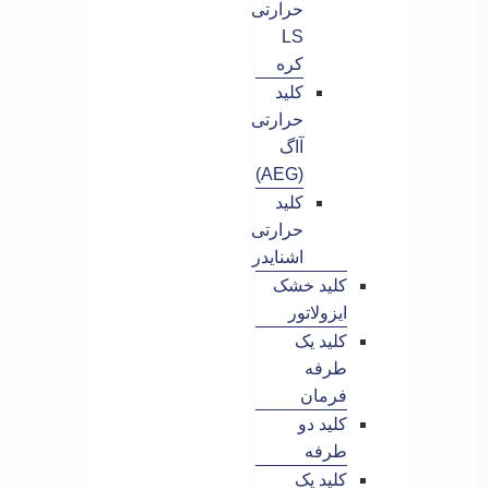
حرارتی
LS
کره
کلید
حرارتی
آاگ
(AEG)
کلید
حرارتی
اشنایدر
کلید خشک
ایزولاتور
کلید یک
طرفه
فرمان
کلید دو
طرفه
کلید یک