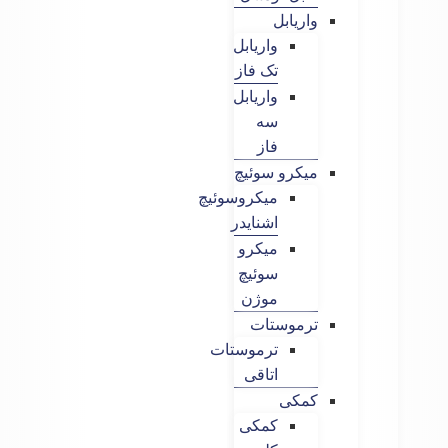
واریابل
واریابل
تک فاز
واریابل
سه
فاز
میکرو سوئیچ
میکروسوئیچ
اشنایدر
میکرو
سوئیچ
موژن
ترموستات
ترموستات
اتاقی
کمکی
کمکی