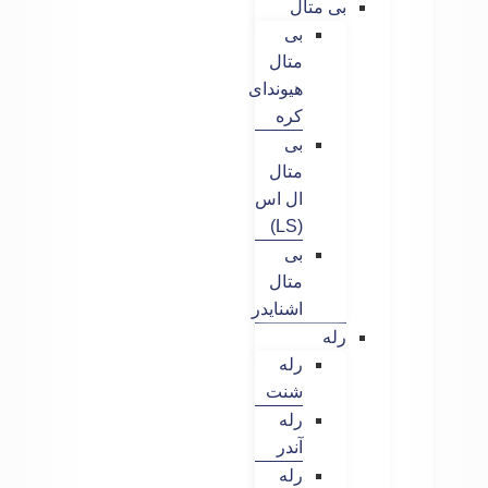
بی متال
بی
متال
هیوندای
کره
بی
متال
ال اس
(LS)
بی
متال
اشنایدر
رله
رله
شنت
رله
آندر
رله