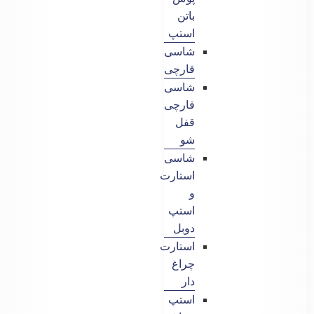
باتن
استپ
شاسی
قارچی
شاسی
قارچی
قفل
شو
شاسی
استارت
و
استپ
دوبل
استارت
چراغ
دار
استپ