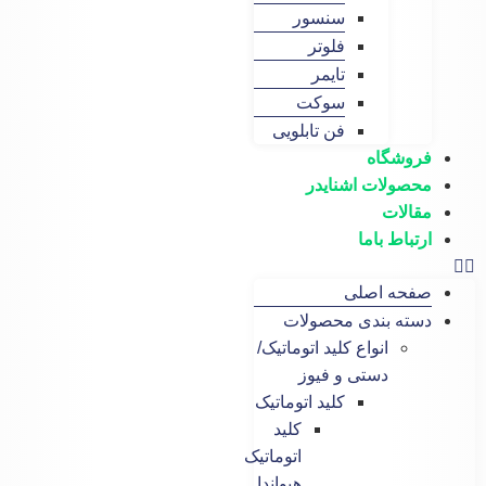
سنسور
فلوتر
تایمر
سوکت
فن تابلویی
گاه
لات اشنایدر
ات
ط باما
 اصلی
 بندی محصولات
انواع کلید اتوماتیک/
دستی و فیوز
کلید اتوماتیک
کلید
اتوماتیک
هیواندا