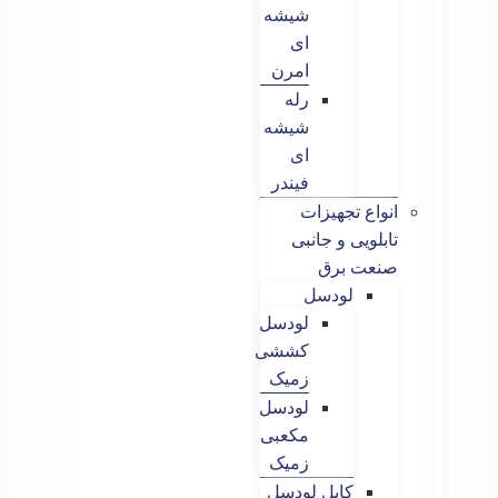
شیشه
ای
امرن
رله
شیشه
ای
فیندر
انواع تجهیزات
تابلویی و جانبی
صنعت برق
لودسل
لودسل
کششی
زمیک
لودسل
مکعبی
زمیک
کابل لودسل