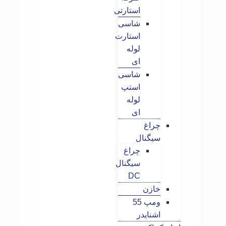
استارتی
شاسی
استارت
لوله
ای
شاسی
استپ
لوله
ای
چراغ
سیگنال
چراغ
سیگنال
DC
خازن
ومپ 55
اشنایدر