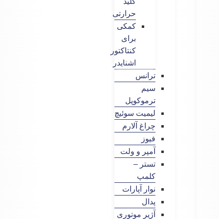
کلید
حرارتی
کمکی
برای
کنتاکتور
اشنایدر
ترانس
سیم
ترموکوپل
لیمیت سوئیچ
چراغ آلارم
فیوز
آمپر و ولت
تستر –
کلمپ
نوار آپارات
پدال
آژیر موتوری