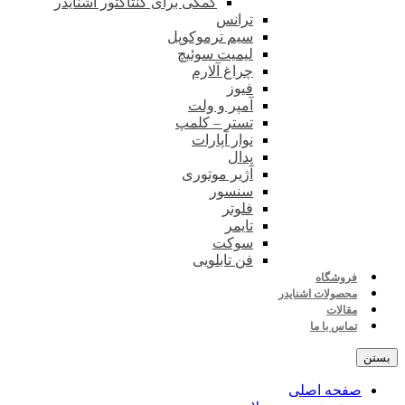
کمکی برای کنتاکتور اشنایدر
ترانس
سیم ترموکوپل
لیمیت سوئیچ
چراغ آلارم
فیوز
آمپر و ولت
تستر – کلمپ
نوار آپارات
پدال
آژیر موتوری
سنسور
فلوتر
تایمر
سوکت
فن تابلویی
فروشگاه
محصولات اشنایدر
مقالات
تماس با ما
بستن
صفحه اصلی