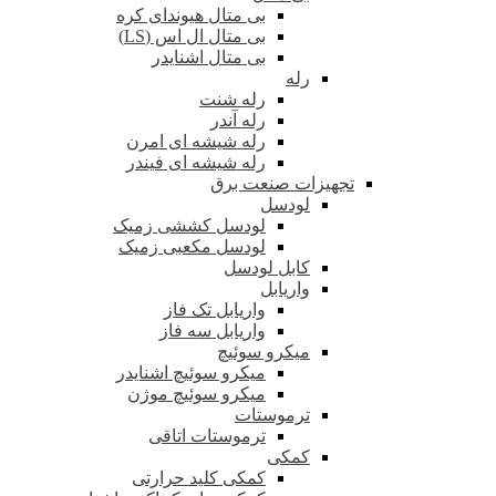
بی متال هیوندای کره
بی متال ال اس (LS)
بی متال اشنایدر
رله
رله شنت
رله آندر
رله شیشه ای امرن
رله شیشه ای فیندر
تجهیزات صنعت برق
لودسل
لودسل کششی زمیک
لودسل مکعبی زمیک
کابل لودسل
واریابل
واریابل تک فاز
واریابل سه فاز
میکرو سوئیچ
میکرو سوئیچ اشنایدر
میکرو سوئیچ موژن
ترموستات
ترموستات اتاقی
کمکی
کمکی کلید حرارتی