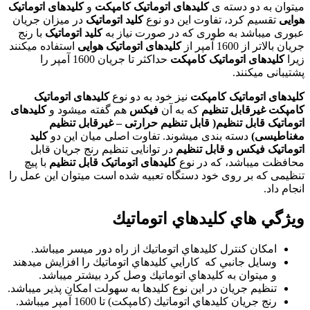
میتوان به دو دسته ی
کلیدهای اتوماتیک کامپکت
و
کلیدهای اتوماتیک
هوایی
تقسیم کرد، تفاوت این دو نوع
کلید اتوماتیک
در میزان جریان
عبوری میباشد به طوری که در صورت نیاز به
کلید اتوماتیک
با رنج
جریان بالاتر از 1600 آمپر از
کلیدهای اتوماتیک هوایی
استفاده میکنند
زیرا
کلیدهای اتوماتیک کامپکت
حداکثر تا جریان 1600 آمپر را
پشتیبانی میکنند.
کلیدهای اتوماتیک کامپکت
نیز خود به دو نوع
کلیدهای اتوماتیک
کامپکت غیرقابل تنظیم
که به آن
فیکس
هم گفته میشود و
کلیدهای
اتوماتیک قابل تنظیم
)
قابل تنظیم حرارتی – غیرقابل تنظیم
مغناطیسی
(
دسته بندی میشوند. تفاوت اصلی میان این دو
کلید
اتوماتیک فیکس و قابل تنظیم
در توانایی تنظیم رنج جریان قابل
محافظت میباشد، که در نوع
کلیدهای اتوماتیک قابل تنظیم
با پیچ
تنظیمی که بر روی خود دستگاه تعبیه شده است میتوان این عمل را
انجام داد
.
ويژگي هاي كليدهاي اتوماتيك
امكان كنترل كليدهاي اتوماتيك از راه دور ميسر ميباشد
.
وسايل جانبي كه كارايي كليدهاي اتوماتيك را افزايش ميدهند
و ميتوان به كليدهاي اتوماتيك وصل كرد بيشتر ميباشد.
تنظيم جريان در اين نوع كليدها به سهولت امكان پذير ميباشد.
رنج جريان كليدهاي اتوماتيك (كامپكت) تا 1600 آمپر ميباشد.