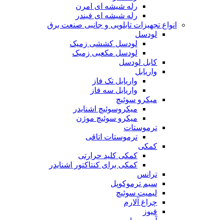
رله شیشه ای امرن
رله شیشه ای فیندر
انواع تجهیزات تابلویی و جانبی صنعت برق
لودسل
لودسل کششی زمیک
لودسل مکعبی زمیک
کابل لودسل
واریابل
واریابل تک فاز
واریابل سه فاز
میکرو سوئیچ
میکروسوئیچ اشنایدر
میکرو سوئیچ موژن
ترموستات
ترموستات اتاقی
کمکی
کمکی کلید حرارتی
کمکی برای کنتاکتور اشنایدر
ترانس
سیم ترموکوپل
لیمیت سوئیچ
چراغ آلارم
فیوز