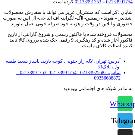
02133991754
–
02133991753
کرده است.
شایان ذکر است که مشتریان عزیز می توانند با سفارش محصولات
اشنایدر – هیوندا- زیمنس- ااگ- لگراند- اف اند جی- ال اس به صورت
حضوری و آنلاین در وقت و هزینه خود صرفه جویی بعمل بیاورند .
محصولات فروخته شده با فاکتور رسمی و شروع گارانتی از تاریخ
فاکتور آغاز شده و کد رهگیری 9 رقمی حک شده برروی کالا تایید
کننده اصالت کالای ماست.
آدرس:
تهران، لاله زار جنوبی، کوچه باربد، پاساژ سعید طبقه
اول، پلاک33
تماس:
02133925682 –02133991754 –02133991753 –
09356688872
به ما در شبکه های اجتماعی بپیوندید
Whatsa
Telegr