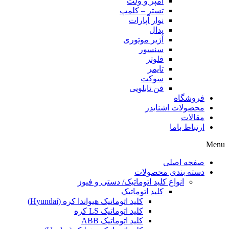
آمپر و ولت
تستر – کلمپ
نوار آپارات
پدال
آژیر موتوری
سنسور
فلوتر
تایمر
سوکت
فن تابلویی
فروشگاه
محصولات اشنایدر
مقالات
ارتباط باما
Menu
صفحه اصلی
دسته بندی محصولات
انواع کلید اتوماتیک/ دستی و فیوز
کلید اتوماتیک
کلید اتوماتیک هیواندا کره (Hyundai)
کلید اتوماتیک LS کره
کلید اتوماتیک ABB