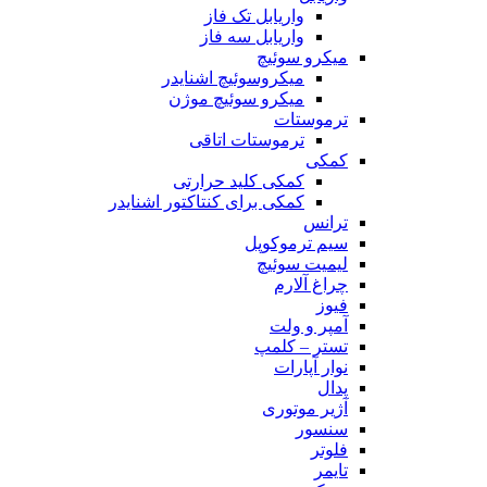
واریابل تک فاز
واریابل سه فاز
میکرو سوئیچ
میکروسوئیچ اشنایدر
میکرو سوئیچ موژن
ترموستات
ترموستات اتاقی
کمکی
کمکی کلید حرارتی
کمکی برای کنتاکتور اشنایدر
ترانس
سیم ترموکوپل
لیمیت سوئیچ
چراغ آلارم
فیوز
آمپر و ولت
تستر – کلمپ
نوار آپارات
پدال
آژیر موتوری
سنسور
فلوتر
تایمر