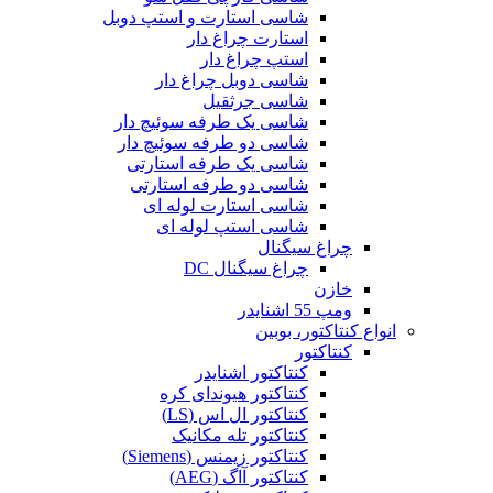
شاسی استارت و استپ دوبل
استارت چراغ دار
استپ چراغ دار
شاسی دوبل چراغ دار
شاسی جرثقیل
شاسی یک طرفه سوئیچ دار
شاسی دو طرفه سوئیچ دار
شاسی یک طرفه استارتی
شاسی دو طرفه استارتی
شاسی استارت لوله ای
شاسی استپ لوله ای
چراغ سیگنال
چراغ سیگنال DC
خازن
ومپ 55 اشنایدر
انواع کنتاکتور، بوبین
کنتاکتور
کنتاکتور اشنایدر
کنتاکتور هیوندای کره
کنتاکتور ال اس (LS)
کنتاکتور تله مکانیک
کنتاکتور زیمنس (Siemens)
کنتاکتور آاگ (AEG)