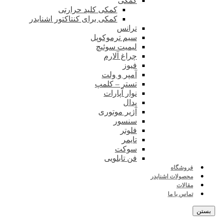
کمکی
کمکی کلید حرارتی
کمکی برای کنتاکتور اشنایدر
ترانس
سیم ترموکوپل
لیمیت سوئیچ
چراغ آلارم
فیوز
آمپر و ولت
تستر – کلمپ
نوار آپارات
پدال
آژیر موتوری
سنسور
فلوتر
تایمر
سوکت
فن تابلویی
فروشگاه
محصولات اشنایدر
مقالات
تماس با ما
بستن