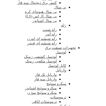
کنتور برق دیجیتال سه فاز
بی متال
بی متال هیوندای کره
بی متال ال اس (LS)
بی متال اشنایدر
رله
رله شنت
رله آندر
رله شیشه ای امرن
رله شیشه ای فیندر
تجهیزات صنعت برق
لودسل
لودسل کششی زمیک
لودسل مکعبی زمیک
کابل لودسل
واریابل
واریابل تک فاز
واریابل سه فاز
میکرو سوئیچ
میکرو سوئیچ اشنایدر
میکرو سوئیچ موژن
ترموستات
ترموستات اتاقی