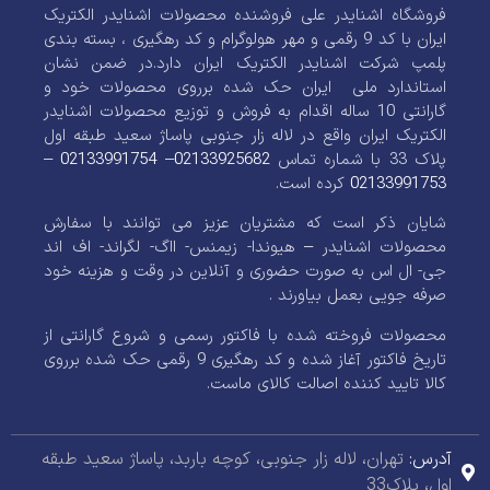
فروشگاه اشنایدر علی فروشنده محصولات اشنایدر الکتریک
ایران با کد 9 رقمی و مهر هولوگرام و کد رهگیری ، بسته بندی
پلمپ شرکت اشنایدر الکتریک ایران دارد.در ضمن نشان
استاندارد ملی ایران حک شده برروی محصولات خود و
گارانتی 10 ساله اقدام به فروش و توزیع محصولات اشنایدر
الکتریک ایران واقع در لاله زار جنوبی پاساژ سعید طبقه اول
پلاک 33 با شماره تماس
02133925682
–
02133991754
–
02133991753
کرده است.
شایان ذکر است که مشتریان عزیز می توانند با سفارش
محصولات اشنایدر – هیوندا- زیمنس- ااگ- لگراند- اف اند
جی- ال اس به صورت حضوری و آنلاین در وقت و هزینه خود
صرفه جویی بعمل بیاورند .
محصولات فروخته شده با فاکتور رسمی و شروع گارانتی از
تاریخ فاکتور آغاز شده و کد رهگیری 9 رقمی حک شده برروی
کالا تایید کننده اصالت کالای ماست.
آدرس:
تهران، لاله زار جنوبی، کوچه باربد، پاساژ سعید طبقه
اول، پلاک33