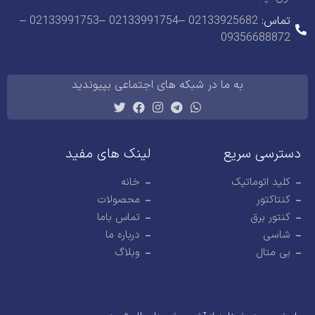
تماس:
02133925682 –02133991754 –02133991753 –
09356688872
به ما در شبکه های اجتماعی بپیوندید
دسترسی سریع
لینک های مفید
کلید اتوماتیک
خانه
کنتاکتور
محصولات
کنتور برق
تماس باما
شاسی
درباره ما
بی متال
وبلاگ