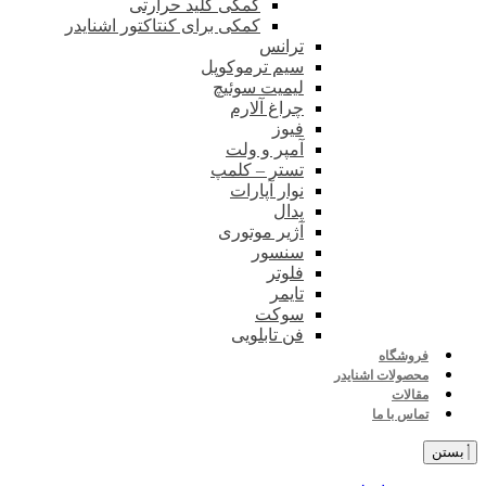
کمکی کلید حرارتی
کمکی برای کنتاکتور اشنایدر
ترانس
سیم ترموکوپل
لیمیت سوئیچ
چراغ آلارم
فیوز
آمپر و ولت
تستر – کلمپ
نوار آپارات
پدال
آژیر موتوری
سنسور
فلوتر
تایمر
سوکت
فن تابلویی
فروشگاه
محصولات اشنایدر
مقالات
تماس با ما
بستن