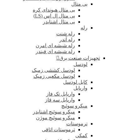
بی متال
بی متال هیوندای کره
بی متال ال اس (LS)
بی متال اشنایدر
رله
رله شنت
رله آندر
رله شیشه ای امرن
رله شیشه ای فیندر
تجهیزات صنعت برق
لودسل
لودسل کششی زمیک
لودسل مکعبی زمیک
کابل لودسل
واریابل
واریابل تک فاز
واریابل سه فاز
میکرو سوئیچ
میکرو سوئیچ اشنایدر
میکرو سوئیچ موژن
ترموستات
ترموستات اتاقی
کمکی