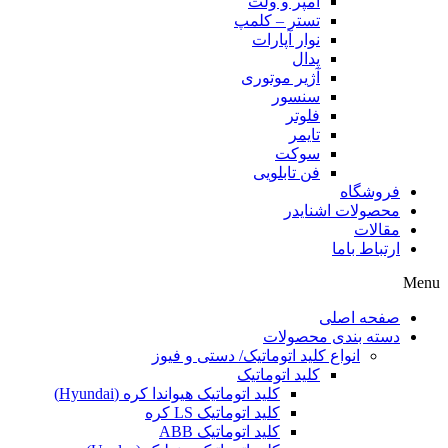
آمپر و ولت
تستر – کلمپ
نوار آپارات
پدال
آژیر موتوری
سنسور
فلوتر
تایمر
سوکت
فن تابلویی
فروشگاه
محصولات اشنایدر
مقالات
ارتباط باما
Menu
صفحه اصلی
دسته بندی محصولات
انواع کلید اتوماتیک/ دستی و فیوز
کلید اتوماتیک
کلید اتوماتیک هیواندا کره (Hyundai)
کلید اتوماتیک LS کره
کلید اتوماتیک ABB