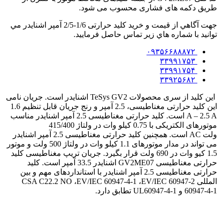
طریق دکمه های فشاری محسوب می شود.
جهت آگاهي از قيمت و خريد کلید حرارتی 1/6-2/5 آمپر اشنایدر مي
توانيد با شماره هاي زير تماس حاصل فرماييد.
۰۹۳۵۶۶۸۸۸۷۲
۳۳۹۹۱۷۵۳
۳۳۹۹۱۷۵۴
۳۳۹۲۵۶۸۲
این کلید از سری محصولات
TeSys GV2
اشنایدر است. جریان نامی
این کلید حرارتی مغناطیسی، 2.5 آمپر و رنج جریان قابل تنظیم
1.6
A – 2.5 A
است. کلید حرارتی مغناطیسی 2.5 آمپر اشنایدر مناسب
موتورهای الکتریکی با 0.75 کیلو وات در ولتاژ 415/400
ولت
AC
است. همچنین کلید حرارتی مغناطیسی 2.5 آمپر اشنایدر
می تواند در مدار موتورهای 1.1 کیلو وات در ولتاژ 500 ولت و موتور
1.5 کیو وات در 690 ولت قرار بگیرد. جریان تریپ مغناطیسی کلید
حرارتی مغناطیسی GV2ME07 اشنایدر 33.5 آمپر است. کلید
حرارتی مغناطیسی 2.5 آمپر اشنایدر با استانداردهای مهم و بین
المللی
EV/IEC 60947-2
،
EV/IEC 60947-4-1
،
CSA C22.2 NO
60947-4-1
و
UL60947-4-1
تطابق دارد.