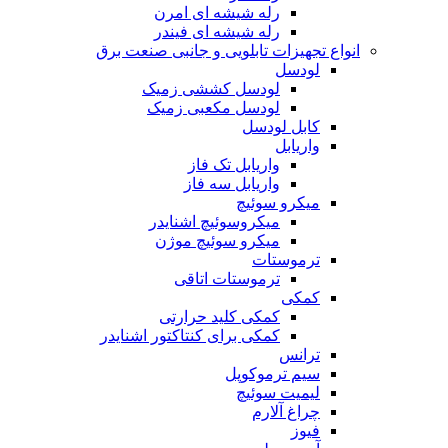
رله شیشه ای امرن
رله شیشه ای فیندر
انواع تجهیزات تابلویی و جانبی صنعت برق
لودسل
لودسل کششی زمیک
لودسل مکعبی زمیک
کابل لودسل
واریابل
واریابل تک فاز
واریابل سه فاز
میکرو سوئیچ
میکروسوئیچ اشنایدر
میکرو سوئیچ موژن
ترموستات
ترموستات اتاقی
کمکی
کمکی کلید حرارتی
کمکی برای کنتاکتور اشنایدر
ترانس
سیم ترموکوپل
لیمیت سوئیچ
چراغ آلارم
فیوز