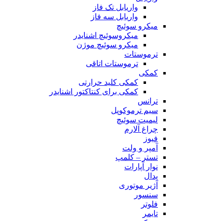
واریابل تک فاز
واریابل سه فاز
میکرو سوئیچ
میکروسوئیچ اشنایدر
میکرو سوئیچ موژن
ترموستات
ترموستات اتاقی
کمکی
کمکی کلید حرارتی
کمکی برای کنتاکتور اشنایدر
ترانس
سیم ترموکوپل
لیمیت سوئیچ
چراغ آلارم
فیوز
آمپر و ولت
تستر – کلمپ
نوار آپارات
پدال
آژیر موتوری
سنسور
فلوتر
تایمر