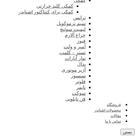
کمکی
کمکی کلید حرارتی
کمکی برای کنتاکتور اشنایدر
ترانس
سیم ترموکوپل
لیمیت سوئیچ
چراغ آلارم
فیوز
آمپر و ولت
تستر – کلمپ
نوار آپارات
پدال
آژیر موتوری
سنسور
فلوتر
تایمر
سوکت
فن تابلویی
فروشگاه
محصولات اشنایدر
مقالات
تماس با ما
بستن