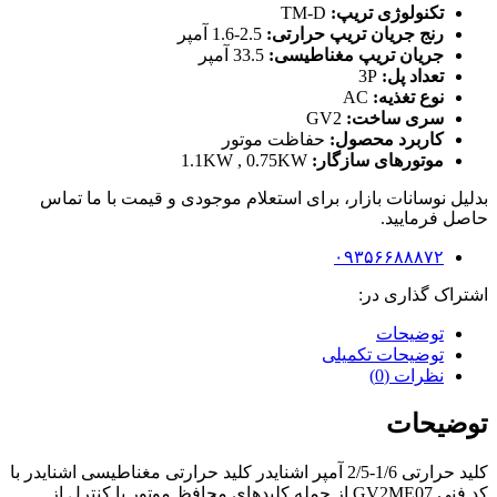
تکنولوژی تریپ:
TM-D
رنج جریان تریپ حرارتی:
2.5-1.6 آمپر
جریان تریپ مغناطیسی:
33.5 آمپر
تعداد پل:
3P
نوع تغذیه:
AC
سری ساخت:
GV2
کاربرد محصول:
حفاظت موتور
موتورهای سازگار:
1.1KW , 0.75KW
بدلیل نوسانات بازار، برای استعلام موجودی و قیمت با ما تماس
حاصل فرمایید.
۰۹۳۵۶۶۸۸۸۷۲
اشتراک گذاری در:
توضیحات
توضیحات تکمیلی
نظرات (0)
توضیحات
کلید حرارتی 1/6-2/5 آمپر اشنایدر کلید حرارتی مغناطیسی اشنایدر با
کد فنی
GV2ME07
از جمله کلیدهای محافظ موتور با کنترل از