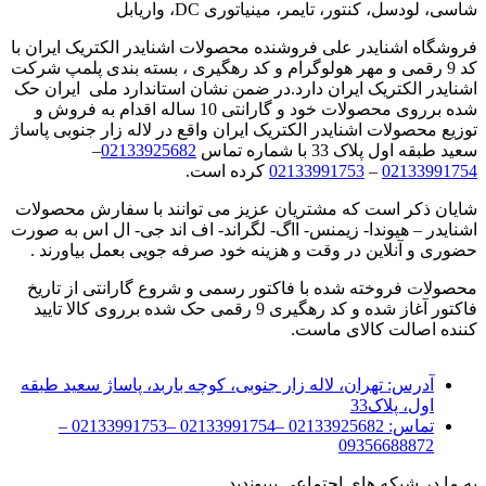
شاسی، لودسل، کنتور، تایمر، مینیاتوری DC، واریابل
فروشگاه اشنایدر علی فروشنده محصولات اشنایدر الکتریک ایران با
کد 9 رقمی و مهر هولوگرام و کد رهگیری ، بسته بندی پلمپ شرکت
اشنایدر الکتریک ایران دارد.در ضمن نشان استاندارد ملی ایران حک
شده برروی محصولات خود و گارانتی 10 ساله اقدام به فروش و
توزیع محصولات اشنایدر الکتریک ایران واقع در لاله زار جنوبی پاساژ
سعید طبقه اول پلاک 33 با شماره تماس
02133925682
–
02133991754
–
02133991753
کرده است.
شایان ذکر است که مشتریان عزیز می توانند با سفارش محصولات
اشنایدر – هیوندا- زیمنس- ااگ- لگراند- اف اند جی- ال اس به صورت
حضوری و آنلاین در وقت و هزینه خود صرفه جویی بعمل بیاورند .
محصولات فروخته شده با فاکتور رسمی و شروع گارانتی از تاریخ
فاکتور آغاز شده و کد رهگیری 9 رقمی حک شده برروی کالا تایید
کننده اصالت کالای ماست.
آدرس:
تهران، لاله زار جنوبی، کوچه باربد، پاساژ سعید طبقه
اول، پلاک33
تماس:
02133925682 –02133991754 –02133991753 –
09356688872
به ما در شبکه های اجتماعی بپیوندید