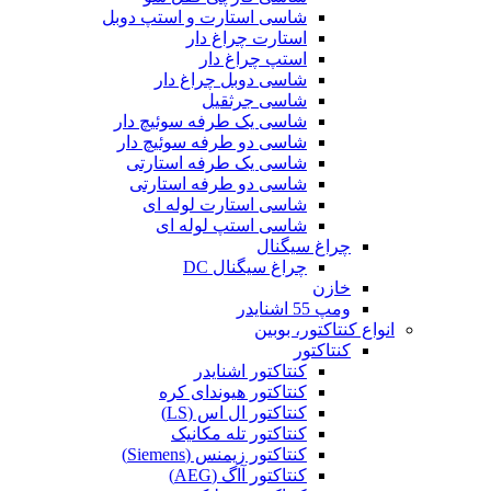
شاسی استارت و استپ دوبل
استارت چراغ دار
استپ چراغ دار
شاسی دوبل چراغ دار
شاسی جرثقیل
شاسی یک طرفه سوئیچ دار
شاسی دو طرفه سوئیچ دار
شاسی یک طرفه استارتی
شاسی دو طرفه استارتی
شاسی استارت لوله ای
شاسی استپ لوله ای
چراغ سیگنال
چراغ سیگنال DC
خازن
ومپ 55 اشنایدر
انواع کنتاکتور، بوبین
کنتاکتور
کنتاکتور اشنایدر
کنتاکتور هیوندای کره
کنتاکتور ال اس (LS)
کنتاکتور تله مکانیک
کنتاکتور زیمنس (Siemens)
کنتاکتور آاگ (AEG)