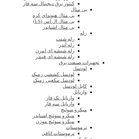
کنتور برق دیجیتال سه فاز
بی متال
بی متال هیوندای کره
بی متال ال اس (LS)
بی متال اشنایدر
رله
رله شنت
رله آندر
رله شیشه ای امرن
رله شیشه ای فیندر
تجهیزات صنعت برق
لودسل
لودسل کششی زمیک
لودسل مکعبی زمیک
کابل لودسل
واریابل
واریابل تک فاز
واریابل سه فاز
میکرو سوئیچ
میکرو سوئیچ اشنایدر
میکرو سوئیچ موژن
ترموستات
ترموستات اتاقی