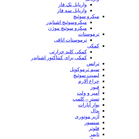
واریابل تک فاز
واریابل سه فاز
میکرو سوئیچ
میکروسوئیچ اشنایدر
میکرو سوئیچ موژن
ترموستات
ترموستات اتاقی
کمکی
کمکی کلید حرارتی
کمکی برای کنتاکتور اشنایدر
ترانس
سیم ترموکوپل
لیمیت سوئیچ
چراغ آلارم
فیوز
آمپر و ولت
تستر – کلمپ
نوار آپارات
پدال
آژیر موتوری
سنسور
فلوتر
تایمر