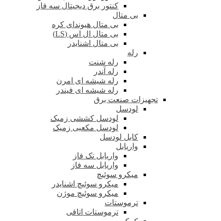
کنتور برق دیجیتال سه فاز
بی متال
بی متال هیوندای کره
بی متال ال اس (LS)
بی متال اشنایدر
رله
رله شنت
رله آندر
رله شیشه ای امرن
رله شیشه ای فیندر
تجهیزات صنعت برق
لودسل
لودسل کششی زمیک
لودسل مکعبی زمیک
کابل لودسل
واریابل
واریابل تک فاز
واریابل سه فاز
میکرو سوئیچ
میکرو سوئیچ اشنایدر
میکرو سوئیچ موژن
ترموستات
ترموستات اتاقی