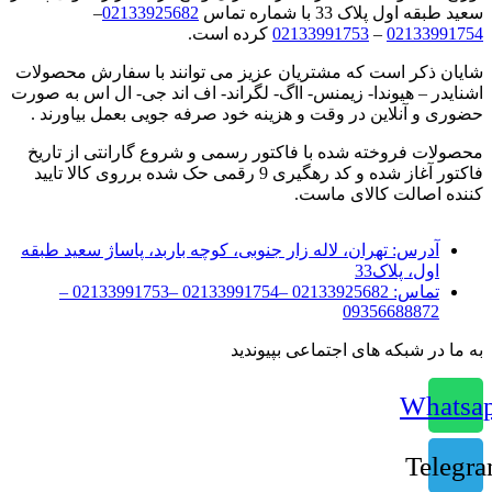
سعید طبقه اول پلاک 33 با شماره تماس
02133925682
–
02133991754
–
02133991753
کرده است.
شایان ذکر است که مشتریان عزیز می توانند با سفارش محصولات
اشنایدر – هیوندا- زیمنس- ااگ- لگراند- اف اند جی- ال اس به صورت
حضوری و آنلاین در وقت و هزینه خود صرفه جویی بعمل بیاورند .
محصولات فروخته شده با فاکتور رسمی و شروع گارانتی از تاریخ
فاکتور آغاز شده و کد رهگیری 9 رقمی حک شده برروی کالا تایید
کننده اصالت کالای ماست.
آدرس:
تهران، لاله زار جنوبی، کوچه باربد، پاساژ سعید طبقه
اول، پلاک33
تماس:
02133925682 –02133991754 –02133991753 –
09356688872
به ما در شبکه های اجتماعی بپیوندید
Whatsa
Telegr