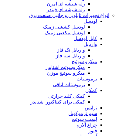
رله شیشه ای امرن
رله شیشه ای فیندر
انواع تجهیزات تابلویی و جانبی صنعت برق
لودسل
لودسل کششی زمیک
لودسل مکعبی زمیک
کابل لودسل
واریابل
واریابل تک فاز
واریابل سه فاز
میکرو سوئیچ
میکروسوئیچ اشنایدر
میکرو سوئیچ موژن
ترموستات
ترموستات اتاقی
کمکی
کمکی کلید حرارتی
کمکی برای کنتاکتور اشنایدر
ترانس
سیم ترموکوپل
لیمیت سوئیچ
چراغ آلارم
فیوز