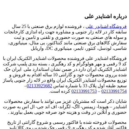
درباره اشنایدر علی
فروشگاه اشنایدر علی
، فروشنده لوازم برق صنعتی با 25 سال
سابقه کار در لاله زار جنوبی و مشاوره جهت راه اندازی کارخانجات
و سوله های صنعتی به صورت حضوری و تلفنی و تامین و ثبت
سفارش کالاهای برق صنعتی مانند کنتاکتور، بی متال، مینیاتوری،
شاسی، لودسل، کنتور، تایمر، مینیاتوری DC، واریابل
فروشگاه اشنایدر علی فروشنده محصولات اشنایدر الکتریک ایران با
کد 9 رقمی و مهر هولوگرام و کد رهگیری ، بسته بندی پلمپ شرکت
اشنایدر الکتریک ایران دارد.در ضمن نشان استاندارد ملی ایران حک
شده برروی محصولات خود و گارانتی 10 ساله اقدام به فروش و
توزیع محصولات اشنایدر الکتریک ایران واقع در لاله زار جنوبی پاساژ
سعید طبقه اول پلاک 33 با شماره تماس
02133925682
–
02133991754
–
02133991753
کرده است.
شایان ذکر است که مشتریان عزیز می توانند با سفارش محصولات
اشنایدر – هیوندا- زیمنس- ااگ- لگراند- اف اند جی- ال اس به صورت
حضوری و آنلاین در وقت و هزینه خود صرفه جویی بعمل بیاورند .
محصولات فروخته شده با فاکتور رسمی و شروع گارانتی از تاریخ
فاکتور آغاز شده و کد رهگیری 9 رقمی حک شده برروی کالا تایید