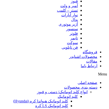
فیوز
آمپر و ولت
تستر – کلمپ
نوار آپارات
پدال
آژیر موتوری
سنسور
فلوتر
تایمر
سوکت
فن تابلویی
فروشگاه
محصولات اشنایدر
مقالات
ارتباط باما
Menu
صفحه اصلی
دسته بندی محصولات
انواع کلید اتوماتیک/ دستی و فیوز
کلید اتوماتیک
کلید اتوماتیک هیواندا کره (Hyundai)
کلید اتوماتیک LS کره