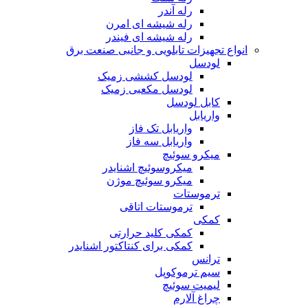
رله آندر
رله شیشه ای امرن
رله شیشه ای فیندر
انواع تجهیزات تابلویی و جانبی صنعت برق
لودسل
لودسل کششی زمیک
لودسل مکعبی زمیک
کابل لودسل
واریابل
واریابل تک فاز
واریابل سه فاز
میکرو سوئیچ
میکروسوئیچ اشنایدر
میکرو سوئیچ موژن
ترموستات
ترموستات اتاقی
کمکی
کمکی کلید حرارتی
کمکی برای کنتاکتور اشنایدر
ترانس
سیم ترموکوپل
لیمیت سوئیچ
چراغ آلارم