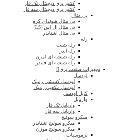
کنتور برق دیجیتال تک فاز
کنتور برق دیجیتال سه فاز
بی متال
بی متال هیوندای کره
بی متال ال اس (LS)
بی متال اشنایدر
رله
رله شنت
رله آندر
رله شیشه ای امرن
رله شیشه ای فیندر
تجهیزات صنعت برق
لودسل
لودسل کششی زمیک
لودسل مکعبی زمیک
کابل لودسل
واریابل
واریابل تک فاز
واریابل سه فاز
میکرو سوئیچ
میکرو سوئیچ اشنایدر
میکرو سوئیچ موژن
ترموستات