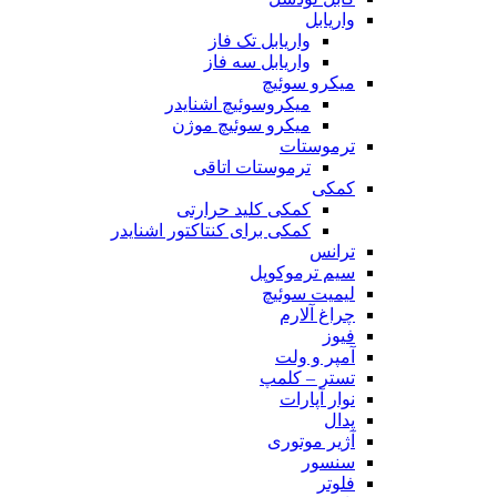
واریابل
واریابل تک فاز
واریابل سه فاز
میکرو سوئیچ
میکروسوئیچ اشنایدر
میکرو سوئیچ موژن
ترموستات
ترموستات اتاقی
کمکی
کمکی کلید حرارتی
کمکی برای کنتاکتور اشنایدر
ترانس
سیم ترموکوپل
لیمیت سوئیچ
چراغ آلارم
فیوز
آمپر و ولت
تستر – کلمپ
نوار آپارات
پدال
آژیر موتوری
سنسور
فلوتر