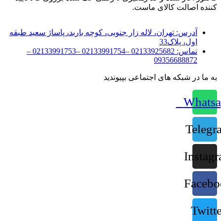
کننده اصالت کالای ماست.
آدرس:
تهران، لاله زار جنوبی، کوچه باربد، پاساژ سعید طبقه
اول، پلاک33
تماس:
02133925682 –02133991754 –02133991753 –
09356688872
به ما در شبکه های اجتماعی بپیوندید
Whatsa
Telegr
Instag
Facebo
Twitte