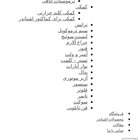
ترموستات اتاقی
کمکی
کمکی کلید حرارتی
کمکی برای کنتاکتور اشنایدر
ترانس
سیم ترموکوپل
لیمیت سوئیچ
چراغ آلارم
فیوز
آمپر و ولت
تستر – کلمپ
نوار آپارات
پدال
آژیر موتوری
سنسور
فلوتر
تایمر
سوکت
فن تابلویی
فروشگاه
محصولات اشنایدر
مقالات
تماس با ما