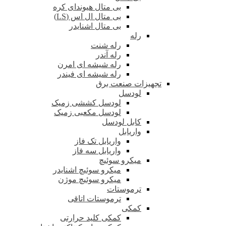
بی متال هیوندای کره
بی متال ال اس (LS)
بی متال اشنایدر
رله
رله شنت
رله آندر
رله شیشه ای امرن
رله شیشه ای فیندر
تجهیزات صنعت برق
لودسل
لودسل کششی زمیک
لودسل مکعبی زمیک
کابل لودسل
واریابل
واریابل تک فاز
واریابل سه فاز
میکرو سوئیچ
میکرو سوئیچ اشنایدر
میکرو سوئیچ موژن
ترموستات
ترموستات اتاقی
کمکی
کمکی کلید حرارتی