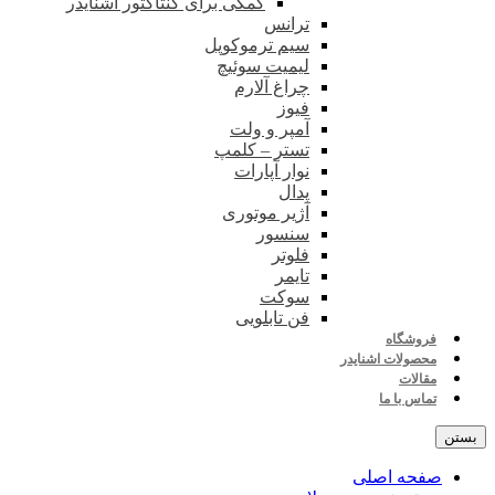
کمکی برای کنتاکتور اشنایدر
ترانس
سیم ترموکوپل
لیمیت سوئیچ
چراغ آلارم
فیوز
آمپر و ولت
تستر – کلمپ
نوار آپارات
پدال
آژیر موتوری
سنسور
فلوتر
تایمر
سوکت
فن تابلویی
فروشگاه
محصولات اشنایدر
مقالات
تماس با ما
بستن
صفحه اصلی