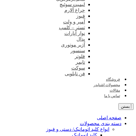
لیمیت سوئیچ
چراغ آلارم
فیوز
آمپر و ولت
تستر – کلمپ
نوار آپارات
پدال
آژیر موتوری
سنسور
فلوتر
تایمر
سوکت
فن تابلویی
فروشگاه
محصولات اشنایدر
مقالات
تماس با ما
بستن
صفحه اصلی
دسته بندی محصولات
انواع کلید اتوماتیک/ دستی و فیوز
کلید اتوماتیک