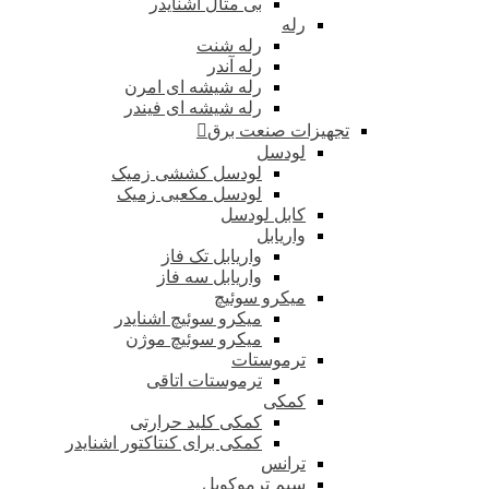
بی متال اشنایدر
رله
رله شنت
رله آندر
رله شیشه ای امرن
رله شیشه ای فیندر
تجهیزات صنعت برق
لودسل
لودسل کششی زمیک
لودسل مکعبی زمیک
کابل لودسل
واریابل
واریابل تک فاز
واریابل سه فاز
میکرو سوئیچ
میکرو سوئیچ اشنایدر
میکرو سوئیچ موژن
ترموستات
ترموستات اتاقی
کمکی
کمکی کلید حرارتی
کمکی برای کنتاکتور اشنایدر
ترانس
سیم ترموکوپل