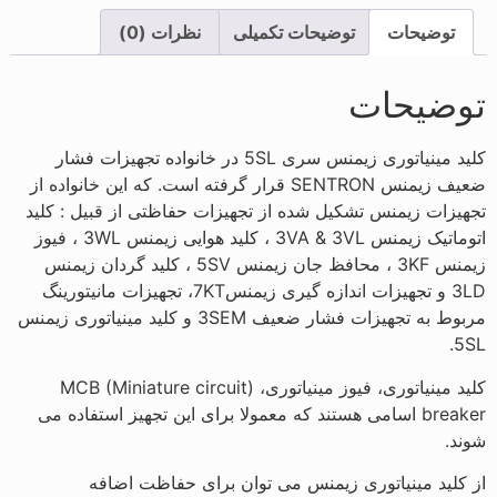
توضیحات
توضیحات تکمیلی
نظرات (0)
توضیحات
کلید مینیاتوری زیمنس سری 5SL در خانواده تجهیزات فشار
ضعیف زیمنس SENTRON قرار گرفته است. که این خانواده از
تجهیزات زیمنس تشکیل شده از تجهیزات حفاظتی از قبیل : کلید
اتوماتیک زیمنس 3VA & 3VL ، کلید هوایی زیمنس 3WL ، فیوز
زیمنس 3KF ، محافظ جان زیمنس 5SV ، کلید گردان زیمنس
3LD و تجهیزات اندازه گیری زیمنس7KT، تجهیزات مانیتورینگ
مربوط به تجهیزات فشار ضعیف 3SEM و کلید مینیاتوری زیمنس
5SL.
کلید مینیاتوری، فیوز مینیاتوری، (MCB (Miniature circuit
breaker اسامی هستند که معمولا برای این تجهیز استفاده می
شوند.
از کلید مینیاتوری زیمنس می توان برای حفاظت اضافه