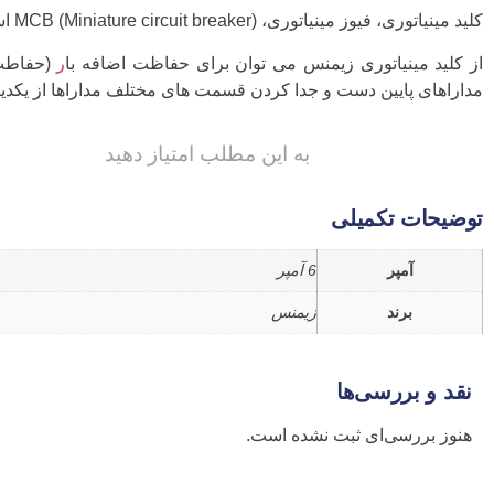
کلید مینیاتوری، فیوز مینیاتوری، (MCB (Miniature circuit breaker اسامی هستند که معمولا برای این تجهیز استفاده می شوند.
از کلید مینیاتوری زیمنس می توان برای حفاظت اضافه با
ر
(حفاطت 
مداراهای پایین دست و جدا کردن قسمت های مختلف مداراها از یکدیگر
به این مطلب امتیاز دهید
توضیحات تکمیلی
آمپر
6 آمپر
برند
زیمنس
نقد و بررسی‌ها
هنوز بررسی‌ای ثبت نشده است.