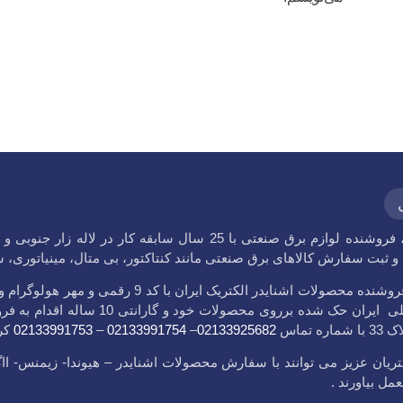
، فروشنده لوازم برق صنعتی با 25 سال سابقه کا
ثبت سفارش کالاهای برق صنعتی مانند کنتاکتور، بی متال، مینیاتوری، شاسی، لود
فروشگاه اشنایدر علی فروشنده محصولات اشنا
ضمن نشان استاندارد ملی ایران حک
 تماس
02133925682
–
02133991754
–
02133991753
کر
یان عزیز می توانند با سفارش محصولات اشنایدر – هیوندا- زیمنس- اا
ل بیاورند .