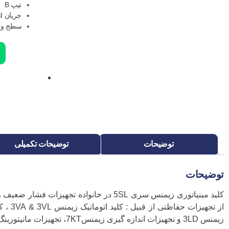
تیپ B
جریان اتص
سطح ولتاژ 230 ولت تک فاز 00
ب
توضیحات
توضیحات تکمیلی
توضیحات
زیمنس 3LD و تجهیزات اندازه گیری زیمنس7KT، تجهیزات مانیتورینگ مربوط به تجهیزات فشار ضعیف 3SEM و کلید مینیاتوری زیمنس 5SL.