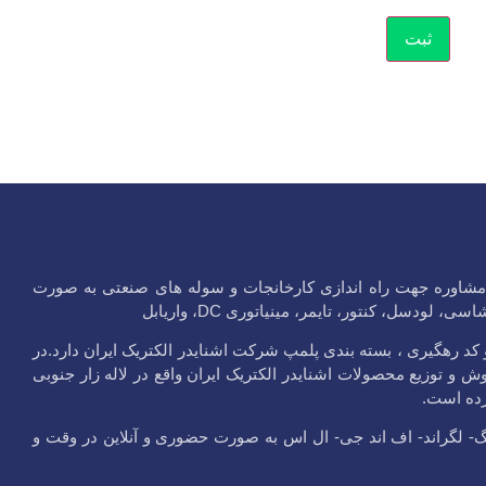
ر در لاله زار جنوبی و مشاوره جهت راه اندازی کارخانجات و سوله های صنعتی به صورت
سل، کنتور، تایمر، مینیاتوری DC، واریابل
یدر الکتریک ایران با کد 9 رقمی و مهر هولوگرام و کد رهگیری ، بسته بندی پلمپ شرکت اشنایدر الکتریک ایران دارد.در
 شده برروی محصولات خود و گارانتی 10 ساله اقدام به فروش و توزیع محصولات اشنایدر الکتریک ایران واقع در لاله زار جنوبی
ده است.
گ- لگراند- اف اند جی- ال اس به صورت حضوری و آنلاین در وقت و