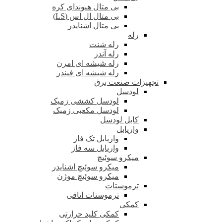
بی متال هیوندای کره
بی متال ال اس (LS)
بی متال اشنایدر
رله
رله شنت
رله آندر
رله شیشه ای امرن
رله شیشه ای فیندر
تجهیزات صنعت برق
لودسل
لودسل کششی زمیک
لودسل مکعبی زمیک
کابل لودسل
واریابل
واریابل تک فاز
واریابل سه فاز
میکرو سوئیچ
میکرو سوئیچ اشنایدر
میکرو سوئیچ موژن
ترموستات
ترموستات اتاقی
کمکی
کمکی کلید حرارتی