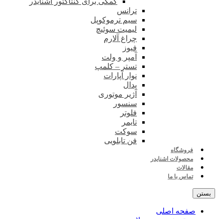
کمکی برای کنتاکتور اشنایدر
ترانس
سیم ترموکوپل
لیمیت سوئیچ
چراغ آلارم
فیوز
آمپر و ولت
تستر – کلمپ
نوار آپارات
پدال
آژیر موتوری
سنسور
فلوتر
تایمر
سوکت
فن تابلویی
فروشگاه
محصولات اشنایدر
مقالات
تماس با ما
بستن
صفحه اصلی