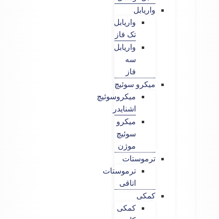
واریابل
واریابل
تک فاز
واریابل
سه
فاز
میکرو سوئیچ
میکروسوئیچ
اشنایدر
میکرو
سوئیچ
موژن
ترموستات
ترموستات
اتاقی
کمکی
کمکی