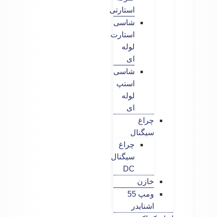
استارتی
شاسی
استارت
لوله
ای
شاسی
استپ
لوله
ای
چراغ
سیگنال
چراغ
سیگنال
DC
خازن
ومپ 55
اشنایدر