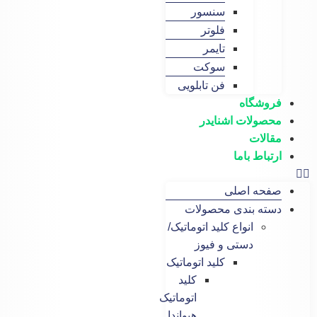
سنسور
فلوتر
تایمر
سوکت
فن تابلویی
گاه
لات اشنایدر
ات
ط باما
 اصلی
 بندی محصولات
انواع کلید اتوماتیک/
دستی و فیوز
کلید اتوماتیک
کلید
اتوماتیک
هیواندا