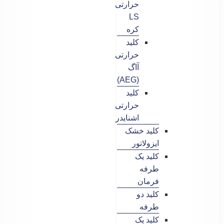
حرارتی
LS
کره
کلید
حرارتی
آاگ
(AEG)
کلید
حرارتی
اشنایدر
کلید خشک
ایزولاتور
کلید یک
طرفه
فرمان
کلید دو
طرفه
کلید یک