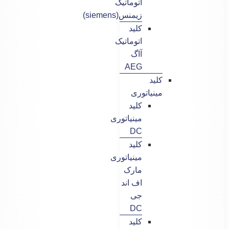
اتوماتیک
زیمنس(siemens)
کلید
اتوماتیک
آاگ
AEG
کلید
مینیاتوری
کلید
مینیاتوری
DC
کلید
مینیاتوری
مارک
اف اند
جی
DC
کلید