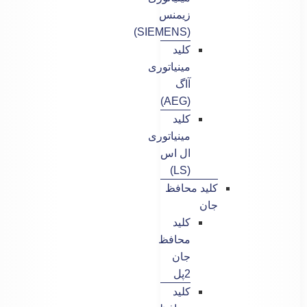
زیمنس
(SIEMENS)
کلید
مینیاتوری
آاگ
(AEG)
کلید
مینیاتوری
ال اس
(LS)
کلید محافظ
جان
کلید
محافظ
جان
2پل
کلید