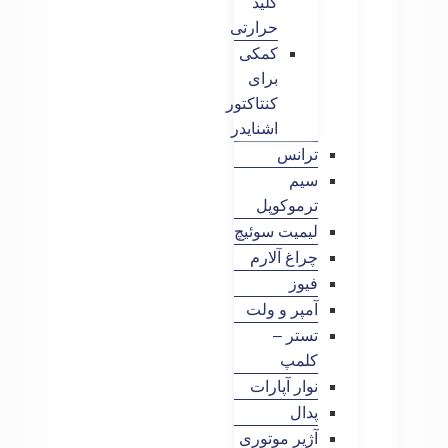
کلید
حرارتی
کمکی
برای
کنتاکتور
اشنایدر
ترانس
سیم
ترموکوپل
لیمیت سوئیچ
چراغ آلارم
فیوز
آمپر و ولت
تستر –
کلمپ
نوار آپارات
پدال
آژیر موتوری