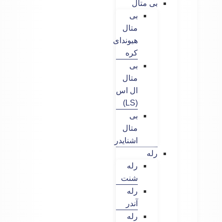
بی متال
بی
متال
هیوندای
کره
بی
متال
ال اس
(LS)
بی
متال
اشنایدر
رله
رله
شنت
رله
آندر
رله