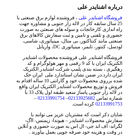
درباره اشنایدر علی
فروشگاه اشنایدر علی
، فروشنده لوازم برق صنعتی با
25 سال سابقه کار در لاله زار جنوبی و مشاوره جهت
راه اندازی کارخانجات و سوله های صنعتی به صورت
حضوری و تلفنی و تامین و ثبت سفارش کالاهای برق
صنعتی مانند کنتاکتور، بی متال، مینیاتوری، شاسی،
لودسل، کنتور، تایمر، مینیاتوری DC، واریابل
فروشگاه اشنایدر علی فروشنده محصولات اشنایدر
الکتریک ایران با کد 9 رقمی و مهر هولوگرام و کد
رهگیری ، بسته بندی پلمپ شرکت اشنایدر الکتریک
ایران دارد.در ضمن نشان استاندارد ملی ایران حک
شده برروی محصولات خود و گارانتی 10 ساله اقدام به
فروش و توزیع محصولات اشنایدر الکتریک ایران واقع
در لاله زار جنوبی پاساژ سعید طبقه اول پلاک 33 با
شماره تماس
02133925682
–
02133991754
–
02133991753
کرده است.
شایان ذکر است که مشتریان عزیز می توانند با
سفارش محصولات اشنایدر – هیوندا- زیمنس- ااگ-
لگراند- اف اند جی- ال اس به صورت حضوری و آنلاین
در وقت و هزینه خود صرفه جویی بعمل بیاورند .