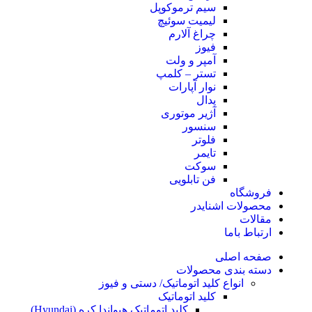
سیم ترموکوپل
لیمیت سوئیچ
چراغ آلارم
فیوز
آمپر و ولت
تستر – کلمپ
نوار آپارات
پدال
آژیر موتوری
سنسور
فلوتر
تایمر
سوکت
فن تابلویی
فروشگاه
محصولات اشنایدر
مقالات
ارتباط باما
صفحه اصلی
دسته بندی محصولات
انواع کلید اتوماتیک/ دستی و فیوز
کلید اتوماتیک
کلید اتوماتیک هیواندا کره (Hyundai)