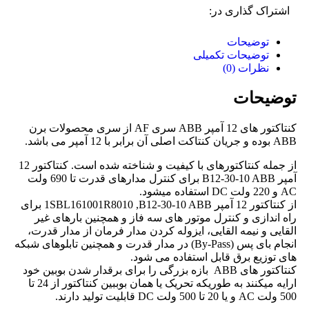
اشتراک گذاری در:
توضیحات
توضیحات تکمیلی
نظرات (0)
توضیحات
کنتاکتور های 12 آمپر ABB سری AF از سری محصولات برن
ABB بوده و جریان کنتاکت اصلی آن برابر با 12 آمپر می باشد.
از جمله کنتاکتورهای با کیفیت و شناخته شده است. کنتاکتور 12
آمپر B12-30-10 ABB برای کنترل مدارهای قدرت تا 690 ولت
AC و 220 ولت DC استفاده ميشود.
از کنتاکتور 12 آمپر 1SBL161001R8010 ,B12-30-10 ABB برای
راه اندازی و کنترل موتور های سه فاز و همچنین بارهای غیر
القایی و نیمه القایی، ایزوله کردن مدار فرمان از مدار قدرت،
انجام بای پس (By-Pass) در مدار قدرت و همچنین تابلوهای شبکه
های توزیع برق قابل استفاده می شود.
کنتاکتور های ABB بازه بزرگی را برای برقدار شدن بوبین خود
ارایه میکنند به طوریکه تحریک یا همان بوببین کنتاکتور از 24 تا
500 ولت AC و یا 20 تا 500 ولت DC قابلیت تولید دارند.