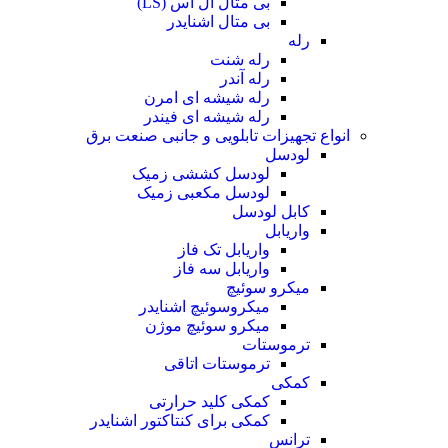
بی متال ال اس (LS)
بی متال اشنایدر
رله
رله شنت
رله آندر
رله شیشه ای امرن
رله شیشه ای فیندر
انواع تجهیزات تابلویی و جانبی صنعت برق
لودسل
لودسل کششی زمیک
لودسل مکعبی زمیک
کابل لودسل
واریابل
واریابل تک فاز
واریابل سه فاز
میکرو سوئیچ
میکروسوئیچ اشنایدر
میکرو سوئیچ موژن
ترموستات
ترموستات اتاقی
کمکی
کمکی کلید حرارتی
کمکی برای کنتاکتور اشنایدر
ترانس