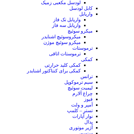
لودسل مکعبی زمیک
کابل لودسل
واریابل
واریابل تک فاز
واریابل سه فاز
میکرو سوئیچ
میکروسوئیچ اشنایدر
میکرو سوئیچ موژن
ترموستات
ترموستات اتاقی
کمکی
کمکی کلید حرارتی
کمکی برای کنتاکتور اشنایدر
ترانس
سیم ترموکوپل
لیمیت سوئیچ
چراغ آلارم
فیوز
آمپر و ولت
تستر – کلمپ
نوار آپارات
پدال
آژیر موتوری
سنسور