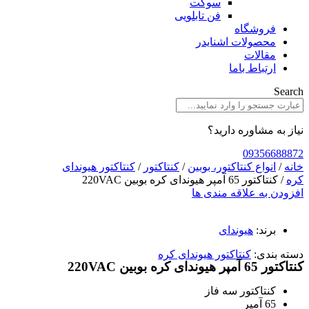
سوکت
فن تابلویی
فروشگاه
محصولات اشنایدر
مقالات
ارتباط باما
Search
نیاز به مشاوره دارید؟
09356688872
خانه
/
انواع کنتاکتور، بوبین
/
کنتاکتور
/
کنتاکتور هیوندای
کره
/ کنتاکتور 65 آمپر هیوندای کره بوبین 220VAC
افزودن به علاقه مندی ها
برند:
هیوندای
دسته بندی:
کنتاکتور هیوندای کره
کنتاکتور 65 آمپر هیوندای کره بوبین 220VAC
کنتاکتور سه فاز
65 آمپر