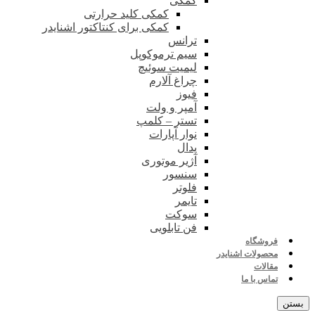
کمکی
کمکی کلید حرارتی
کمکی برای کنتاکتور اشنایدر
ترانس
سیم ترموکوپل
لیمیت سوئیچ
چراغ آلارم
فیوز
آمپر و ولت
تستر – کلمپ
نوار آپارات
پدال
آژیر موتوری
سنسور
فلوتر
تایمر
سوکت
فن تابلویی
فروشگاه
محصولات اشنایدر
مقالات
تماس با ما
بستن