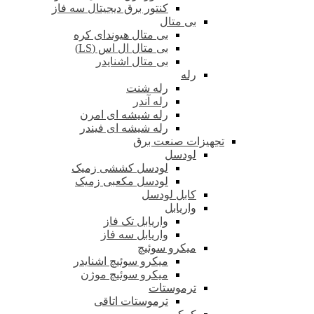
کنتور برق دیجیتال سه فاز
بی متال
بی متال هیوندای کره
بی متال ال اس (LS)
بی متال اشنایدر
رله
رله شنت
رله آندر
رله شیشه ای امرن
رله شیشه ای فیندر
تجهیزات صنعت برق
لودسل
لودسل کششی زمیک
لودسل مکعبی زمیک
کابل لودسل
واریابل
واریابل تک فاز
واریابل سه فاز
میکرو سوئیچ
میکرو سوئیچ اشنایدر
میکرو سوئیچ موژن
ترموستات
ترموستات اتاقی