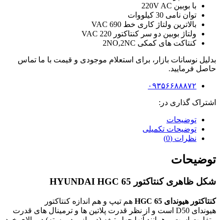
با بوبین 220V AC
توان نامی
30 کیلووات
بالاترین ولتاژ کاری خط
690 VAC
ولتاژ بوبین دو سر کنتاکتور
220 VAC
کنتاکت های کمکی
2NO,2NC
بدلیل نوسانات بازار، برای استعلام موجودی و قیمت با ما تماس
حاصل فرمایید.
۰۹۳۵۶۶۸۸۸۷۲
اشتراک گذاری در:
توضیحات
توضیحات تکمیلی
نظرات (0)
توضیحات
شکل ظاهری کنتاکتور
HGC 65
HYUNDAI
کنتاکتور هیوندای
HGC 65
هم تیپ و هم اندازه کنتاکتور
هیوندای
D50
است و از نظر قدرت پلاتین ها و ترمینال های قدرت
متفاوت است و همانند آنها چهار تیغه (دو باز و دو بسته) در بالای خود