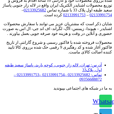
شده برروی محصولات خود و گارانتی 10 ساله اقدام به فروش و
توزیع محصولات اشنایدر الکتریک ایران واقع در لاله زار جنوبی پاساژ
سعید طبقه اول پلاک 33 با شماره تماس
02133925682
–
02133991754
–
02133991753
کرده است.
شایان ذکر است که مشتریان عزیز می توانند با سفارش محصولات
اشنایدر – هیوندا- زیمنس- ااگ- لگراند- اف اند جی- ال اس به صورت
حضوری و آنلاین در وقت و هزینه خود صرفه جویی بعمل بیاورند .
محصولات فروخته شده با فاکتور رسمی و شروع گارانتی از تاریخ
فاکتور آغاز شده و کد رهگیری 9 رقمی حک شده برروی کالا تایید
کننده اصالت کالای ماست.
آدرس:
تهران، لاله زار جنوبی، کوچه باربد، پاساژ سعید طبقه
اول، پلاک33
تماس:
02133925682 –02133991754 –02133991753 –
09356688872
به ما در شبکه های اجتماعی بپیوندید
Whatsa