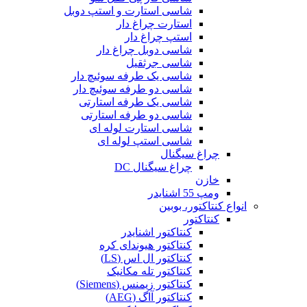
شاسی استارت و استپ دوبل
استارت چراغ دار
استپ چراغ دار
شاسی دوبل چراغ دار
شاسی جرثقیل
شاسی یک طرفه سوئیچ دار
شاسی دو طرفه سوئیچ دار
شاسی یک طرفه استارتی
شاسی دو طرفه استارتی
شاسی استارت لوله ای
شاسی استپ لوله ای
چراغ سیگنال
چراغ سیگنال DC
خازن
ومپ 55 اشنایدر
انواع کنتاکتور، بوبین
کنتاکتور
کنتاکتور اشنایدر
کنتاکتور هیوندای کره
کنتاکتور ال اس (LS)
کنتاکتور تله مکانیک
کنتاکتور زیمنس (Siemens)
کنتاکتور آاگ (AEG)