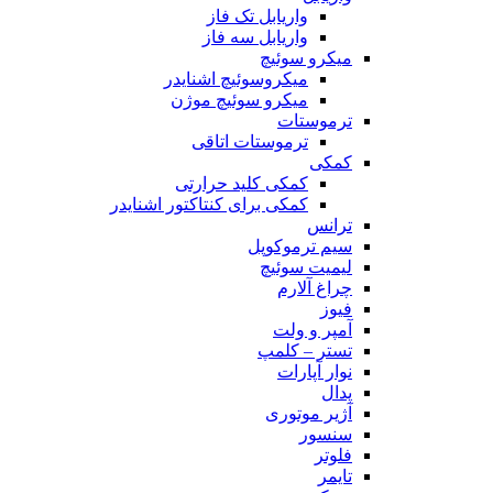
واریابل تک فاز
واریابل سه فاز
میکرو سوئیچ
میکروسوئیچ اشنایدر
میکرو سوئیچ موژن
ترموستات
ترموستات اتاقی
کمکی
کمکی کلید حرارتی
کمکی برای کنتاکتور اشنایدر
ترانس
سیم ترموکوپل
لیمیت سوئیچ
چراغ آلارم
فیوز
آمپر و ولت
تستر – کلمپ
نوار آپارات
پدال
آژیر موتوری
سنسور
فلوتر
تایمر