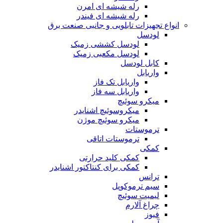
رله شیشه ای امرن
رله شیشه ای فیندر
انواع تجهیزات تابلویی و جانبی صنعت برق
لودسل
لودسل کششی زمیک
لودسل مکعبی زمیک
کابل لودسل
واریابل
واریابل تک فاز
واریابل سه فاز
میکرو سوئیچ
میکروسوئیچ اشنایدر
میکرو سوئیچ موژن
ترموستات
ترموستات اتاقی
کمکی
کمکی کلید حرارتی
کمکی برای کنتاکتور اشنایدر
ترانس
سیم ترموکوپل
لیمیت سوئیچ
چراغ آلارم
فیوز