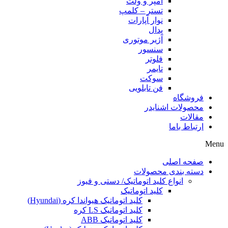
آمپر و ولت
تستر – کلمپ
نوار آپارات
پدال
آژیر موتوری
سنسور
فلوتر
تایمر
سوکت
فن تابلویی
فروشگاه
محصولات اشنایدر
مقالات
ارتباط باما
Menu
صفحه اصلی
دسته بندی محصولات
انواع کلید اتوماتیک/ دستی و فیوز
کلید اتوماتیک
کلید اتوماتیک هیواندا کره (Hyundai)
کلید اتوماتیک LS کره
کلید اتوماتیک ABB