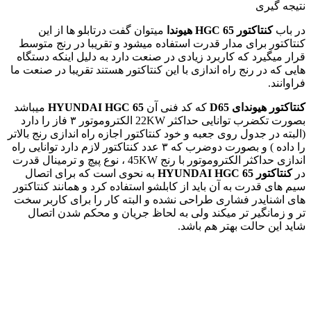
نتیجه گیری
در باب
کنتاکتور
HGC 65
هیوندا
میتوان گفت درتابلو ها از این
کنتاکتور برای مدار قدرت استفاده میشود و تقریبا در رنج متوسط
قرار میگیرد که کاربرد زیادی در صنعت دارد به دلیل اینکه دستگاه
هایی که در رنج راه اندازی با این کنتاکتور هستند تقریبا در صنعت ما
فراوانند.
کنتاکتور هیوندای
D65
که کد فنی آن
HYUNDAI HGC 65
میباشد
بصورت تکضرب توانایی حداکثر
22KW
الکتروموتور ۳ فاز را دارد
(البته در جدول روی جعبه و خود کنتاکتور اجازه راه اندازی رنج بالاتر
را داده ) و بصورت دوضرب که ۳ عدد کنتاکتور لازم دارد توانایی راه
اندازی حداکثر الکتروموتور با رنج
45KW
، نوع پیچ و ترمینال قدرت
در
کنتاکتور
HGC 65
HYUNDAI
به نحوی است که برای اتصال
سیم های قدرت به آن باید از کابلشو استفاده کرد و همانند کنتاکتور
های اشنایدر فشاری طراحی نشده و البته کار را برای کاربر سخت
تر و زمانگیر تر میکند ولی به لحاظ جریان و محکم شدن اتصال
شاید این حالت بهتر هم باشد.