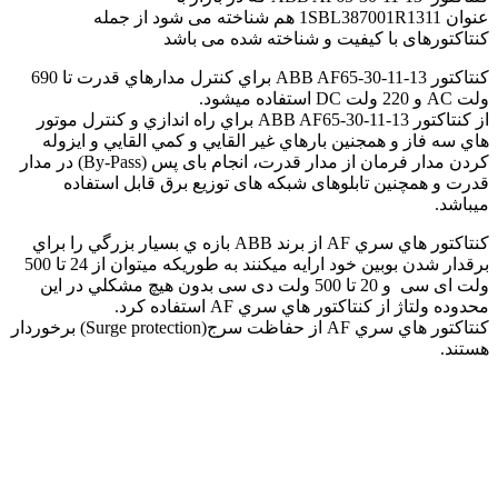
عنوان 1SBL387001R1311 هم شناخته می شود از جمله
کنتاکتورهای با کیفیت و شناخته شده می باشد
کنتاکتور ABB AF65-30-11-13 براي کنترل مدارهاي قدرت تا 690
ولت AC و 220 ولت DC استفاده ميشود.
از کنتاکتور ABB AF65-30-11-13 براي راه اندازي و کنترل موتور
هاي سه فاز و همجنين بارهاي غير القايي و کمي القايي و ایزوله
کردن مدار فرمان از مدار قدرت، انجام بای پس (By-Pass) در مدار
قدرت و همچنین تابلوهای شبکه های توزیع برق قابل استفاده
میباشد.
کنتاکتور هاي سري AF از برند ABB بازه ي بسيار بزرگي را براي
برقدار شدن بوبين خود ارايه ميکنند به طوريکه ميتوان از 24 تا 500
ولت ای سی و 20 تا 500 ولت دی سی بدون هيچ مشکلي در اين
محدوده ولتاژ از کنتاکتور هاي سري AF استفاده کرد.
کنتاکتور هاي سري AF از حفاظت سرج(Surge protection) برخوردار
هستند.