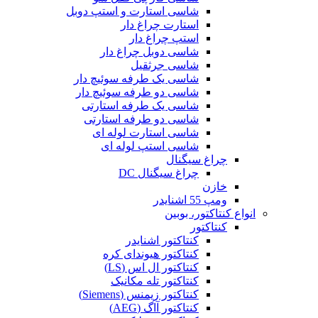
شاسی استارت و استپ دوبل
استارت چراغ دار
استپ چراغ دار
شاسی دوبل چراغ دار
شاسی جرثقیل
شاسی یک طرفه سوئیچ دار
شاسی دو طرفه سوئیچ دار
شاسی یک طرفه استارتی
شاسی دو طرفه استارتی
شاسی استارت لوله ای
شاسی استپ لوله ای
چراغ سیگنال
چراغ سیگنال DC
خازن
ومپ 55 اشنایدر
انواع کنتاکتور، بوبین
کنتاکتور
کنتاکتور اشنایدر
کنتاکتور هیوندای کره
کنتاکتور ال اس (LS)
کنتاکتور تله مکانیک
کنتاکتور زیمنس (Siemens)
کنتاکتور آاگ (AEG)