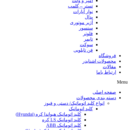
آمپر و ولت
تستر – کلمپ
نوار آپارات
پدال
آژیر موتوری
سنسور
فلوتر
تایمر
سوکت
فن تابلویی
فروشگاه
محصولات اشنایدر
مقالات
ارتباط باما
Menu
صفحه اصلی
دسته بندی محصولات
انواع کلید اتوماتیک/ دستی و فیوز
کلید اتوماتیک
کلید اتوماتیک هیواندا کره (Hyundai)
کلید اتوماتیک LS کره
کلید اتوماتیک ABB