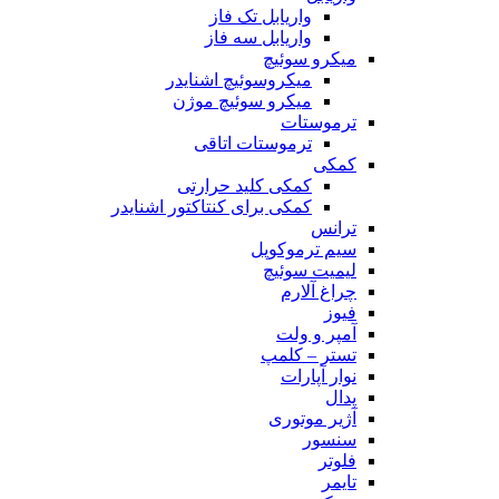
واریابل تک فاز
واریابل سه فاز
میکرو سوئیچ
میکروسوئیچ اشنایدر
میکرو سوئیچ موژن
ترموستات
ترموستات اتاقی
کمکی
کمکی کلید حرارتی
کمکی برای کنتاکتور اشنایدر
ترانس
سیم ترموکوپل
لیمیت سوئیچ
چراغ آلارم
فیوز
آمپر و ولت
تستر – کلمپ
نوار آپارات
پدال
آژیر موتوری
سنسور
فلوتر
تایمر