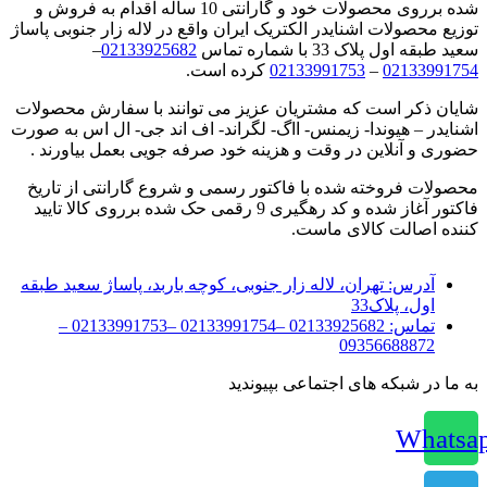
شده برروی محصولات خود و گارانتی 10 ساله اقدام به فروش و
توزیع محصولات اشنایدر الکتریک ایران واقع در لاله زار جنوبی پاساژ
سعید طبقه اول پلاک 33 با شماره تماس
02133925682
–
02133991754
–
02133991753
کرده است.
شایان ذکر است که مشتریان عزیز می توانند با سفارش محصولات
اشنایدر – هیوندا- زیمنس- ااگ- لگراند- اف اند جی- ال اس به صورت
حضوری و آنلاین در وقت و هزینه خود صرفه جویی بعمل بیاورند .
محصولات فروخته شده با فاکتور رسمی و شروع گارانتی از تاریخ
فاکتور آغاز شده و کد رهگیری 9 رقمی حک شده برروی کالا تایید
کننده اصالت کالای ماست.
آدرس:
تهران، لاله زار جنوبی، کوچه باربد، پاساژ سعید طبقه
اول، پلاک33
تماس:
02133925682 –02133991754 –02133991753 –
09356688872
به ما در شبکه های اجتماعی بپیوندید
Whatsa