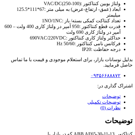
ولتاژ بوبین کنتاکتور :
(100-250)VAC/DC
ابعاد (عمق- ارتفاع-عرض) به میلی متر :
67*111*125.5
میلیمتر
تعداد کنتاکت کمکی بسته/ باز :
1NO/1NC
قدرت قطع کنتاکتور :
950 آمپر در ولتاژ کاری 400 ولت – 600
آمپر در ولتاژ کاری 690 ولت
حداکثر ولتاژ کاری کنتاکتور :
690VAC/220VDC
فرکانس نامی کنتاکتور :
50/60 Hz
درجه حفاظت :
IP20
بدلیل نوسانات بازار، برای استعلام موجودی و قیمت با ما تماس
حاصل فرمایید.
۰۹۳۵۶۶۸۸۸۷۲
اشتراک گذاری در:
توضیحات
توضیحات تکمیلی
نظرات (0)
توضیحات
کنتاکتور ABB AF65-30-11-13 که در بازار با