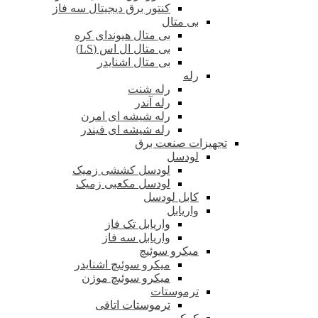
کنتور برق دیجیتال سه فاز
بی متال
بی متال هیوندای کره
بی متال ال اس (LS)
بی متال اشنایدر
رله
رله شنت
رله آندر
رله شیشه ای امرن
رله شیشه ای فیندر
تجهیزات صنعت برق
لودسل
لودسل کششی زمیک
لودسل مکعبی زمیک
کابل لودسل
واریابل
واریابل تک فاز
واریابل سه فاز
میکرو سوئیچ
میکرو سوئیچ اشنایدر
میکرو سوئیچ موژن
ترموستات
ترموستات اتاقی