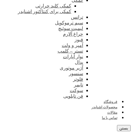
کمکی
کمکی کلید حرارتی
کمکی برای کنتاکتور اشنایدر
ترانس
سیم ترموکوپل
لیمیت سوئیچ
چراغ آلارم
فیوز
آمپر و ولت
تستر – کلمپ
نوار آپارات
پدال
آژیر موتوری
سنسور
فلوتر
تایمر
سوکت
فن تابلویی
فروشگاه
محصولات اشنایدر
مقالات
تماس با ما
بستن