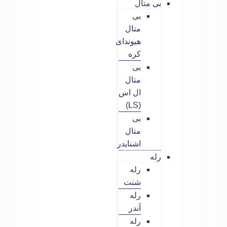
بی متال
بی
متال
هیوندای
کره
بی
متال
ال اس
(LS)
بی
متال
اشنایدر
رله
رله
شنت
رله
آندر
رله