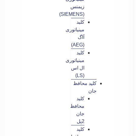
زیمنس
(SIEMENS)
کلید
مینیاتوری
آاگ
(AEG)
کلید
مینیاتوری
ال اس
(LS)
کلید محافظ
جان
کلید
محافظ
جان
2پل
کلید