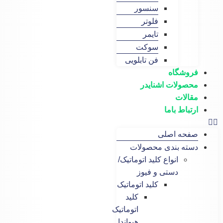
سنسور
فلوتر
تایمر
سوکت
فن تابلویی
گاه
لات اشنایدر
ات
ط باما
 اصلی
 بندی محصولات
انواع کلید اتوماتیک/
دستی و فیوز
کلید اتوماتیک
کلید
اتوماتیک
هیواندا