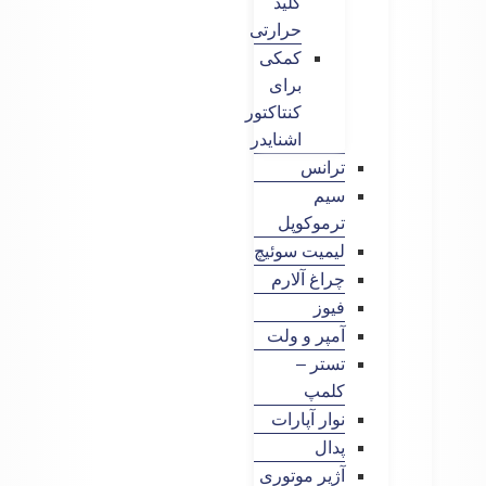
کلید
حرارتی
کمکی
برای
کنتاکتور
اشنایدر
ترانس
سیم
ترموکوپل
لیمیت سوئیچ
چراغ آلارم
فیوز
آمپر و ولت
تستر –
کلمپ
نوار آپارات
پدال
آژیر موتوری