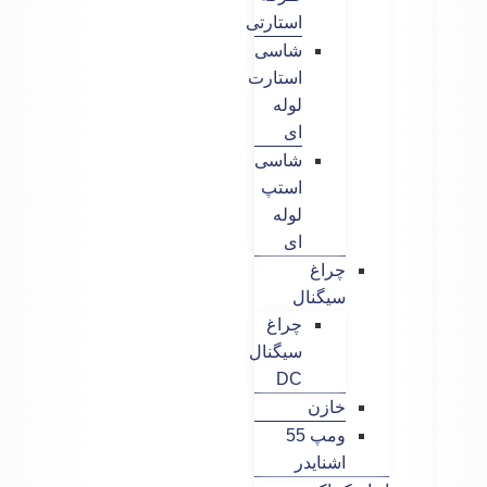
استارتی
شاسی
استارت
لوله
ای
شاسی
استپ
لوله
ای
چراغ
سیگنال
چراغ
سیگنال
DC
خازن
ومپ 55
اشنایدر