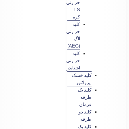
حرارتی
LS
کره
کلید
حرارتی
آاگ
(AEG)
کلید
حرارتی
اشنایدر
کلید خشک
ایزولاتور
کلید یک
طرفه
فرمان
کلید دو
طرفه
کلید یک