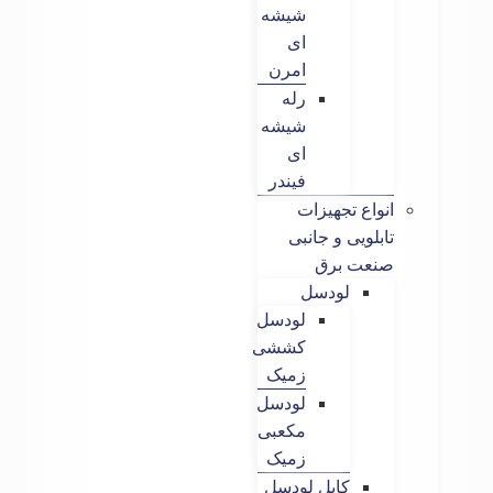
شیشه
ای
امرن
رله
شیشه
ای
فیندر
انواع تجهیزات
تابلویی و جانبی
صنعت برق
لودسل
لودسل
کششی
زمیک
لودسل
مکعبی
زمیک
کابل لودسل