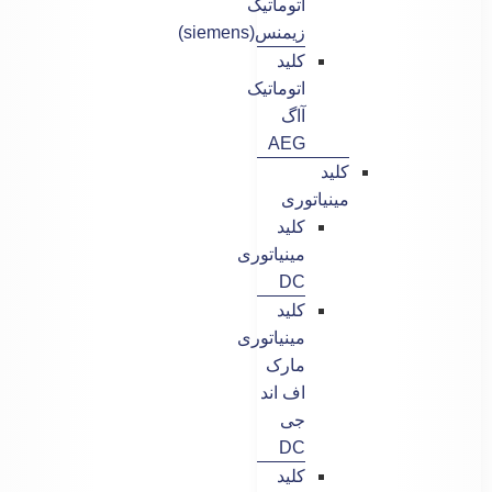
اتوماتیک
زیمنس(siemens)
کلید
اتوماتیک
آاگ
AEG
کلید
مینیاتوری
کلید
مینیاتوری
DC
کلید
مینیاتوری
مارک
اف اند
جی
DC
کلید