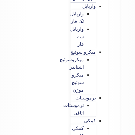
واریابل
واریابل
تک فاز
واریابل
سه
فاز
میکرو سوئیچ
میکروسوئیچ
اشنایدر
میکرو
سوئیچ
موژن
ترموستات
ترموستات
اتاقی
کمکی
کمکی