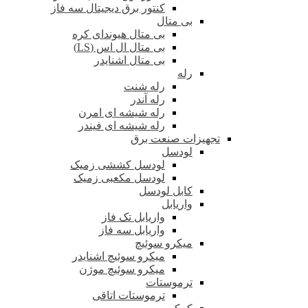
کنتور برق دیجیتال سه فاز
بی متال
بی متال هیوندای کره
بی متال ال اس (LS)
بی متال اشنایدر
رله
رله شنت
رله آندر
رله شیشه ای امرن
رله شیشه ای فیندر
تجهیزات صنعت برق
لودسل
لودسل کششی زمیک
لودسل مکعبی زمیک
کابل لودسل
واریابل
واریابل تک فاز
واریابل سه فاز
میکرو سوئیچ
میکرو سوئیچ اشنایدر
میکرو سوئیچ موژن
ترموستات
ترموستات اتاقی