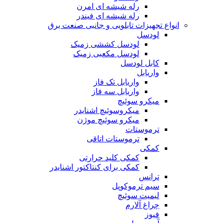
رله شیشه ای امرن
رله شیشه ای فیندر
انواع تجهیزات تابلویی و جانبی صنعت برق
لودسل
لودسل کششی زمیک
لودسل مکعبی زمیک
کابل لودسل
واریابل
واریابل تک فاز
واریابل سه فاز
میکرو سوئیچ
میکروسوئیچ اشنایدر
میکرو سوئیچ موژن
ترموستات
ترموستات اتاقی
کمکی
کمکی کلید حرارتی
کمکی برای کنتاکتور اشنایدر
ترانس
سیم ترموکوپل
لیمیت سوئیچ
چراغ آلارم
فیوز