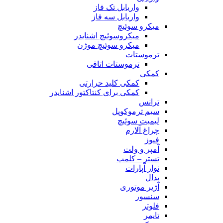
واریابل تک فاز
واریابل سه فاز
میکرو سوئیچ
میکروسوئیچ اشنایدر
میکرو سوئیچ موژن
ترموستات
ترموستات اتاقی
کمکی
کمکی کلید حرارتی
کمکی برای کنتاکتور اشنایدر
ترانس
سیم ترموکوپل
لیمیت سوئیچ
چراغ آلارم
فیوز
آمپر و ولت
تستر – کلمپ
نوار آپارات
پدال
آژیر موتوری
سنسور
فلوتر
تایمر