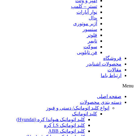
آمپر و ولت
تستر – کلمپ
نوار آپارات
پدال
آژیر موتوری
سنسور
فلوتر
تایمر
سوکت
فن تابلویی
فروشگاه
محصولات اشنایدر
مقالات
ارتباط باما
Menu
صفحه اصلی
دسته بندی محصولات
انواع کلید اتوماتیک/ دستی و فیوز
کلید اتوماتیک
کلید اتوماتیک هیواندا کره (Hyundai)
کلید اتوماتیک LS کره
کلید اتوماتیک ABB