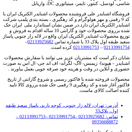
شاسی، لودسل، کنتور، تایمر، مینیاتوری DC، واریابل
فروشگاه اشنایدر علی فروشنده محصولات اشنایدر الکتریک ایران با
کد 9 رقمی و مهر هولوگرام و کد رهگیری ، بسته بندی پلمپ شرکت
اشنایدر الکتریک ایران دارد.در ضمن نشان استاندارد ملی ایران حک
شده برروی محصولات خود و گارانتی 10 ساله اقدام به فروش و
توزیع محصولات اشنایدر الکتریک ایران واقع در لاله زار جنوبی پاساژ
سعید طبقه اول پلاک 33 با شماره تماس
02133925682
–
02133991754
–
02133991753
کرده است.
شایان ذکر است که مشتریان عزیز می توانند با سفارش محصولات
اشنایدر – هیوندا- زیمنس- ااگ- لگراند- اف اند جی- ال اس به صورت
حضوری و آنلاین در وقت و هزینه خود صرفه جویی بعمل بیاورند .
محصولات فروخته شده با فاکتور رسمی و شروع گارانتی از تاریخ
فاکتور آغاز شده و کد رهگیری 9 رقمی حک شده برروی کالا تایید
کننده اصالت کالای ماست.
آدرس:
تهران، لاله زار جنوبی، کوچه باربد، پاساژ سعید طبقه
اول، پلاک33
تماس:
02133925682 –02133991754 –02133991753 –
09356688872