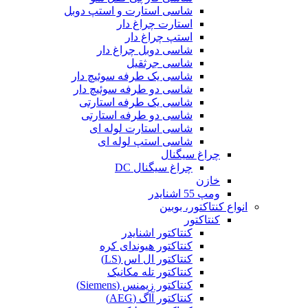
شاسی استارت و استپ دوبل
استارت چراغ دار
استپ چراغ دار
شاسی دوبل چراغ دار
شاسی جرثقیل
شاسی یک طرفه سوئیچ دار
شاسی دو طرفه سوئیچ دار
شاسی یک طرفه استارتی
شاسی دو طرفه استارتی
شاسی استارت لوله ای
شاسی استپ لوله ای
چراغ سیگنال
چراغ سیگنال DC
خازن
ومپ 55 اشنایدر
انواع کنتاکتور، بوبین
کنتاکتور
کنتاکتور اشنایدر
کنتاکتور هیوندای کره
کنتاکتور ال اس (LS)
کنتاکتور تله مکانیک
کنتاکتور زیمنس (Siemens)
کنتاکتور آاگ (AEG)