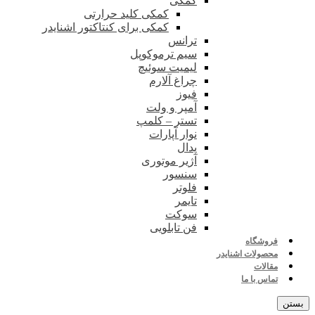
کمکی
کمکی کلید حرارتی
کمکی برای کنتاکتور اشنایدر
ترانس
سیم ترموکوپل
لیمیت سوئیچ
چراغ آلارم
فیوز
آمپر و ولت
تستر – کلمپ
نوار آپارات
پدال
آژیر موتوری
سنسور
فلوتر
تایمر
سوکت
فن تابلویی
فروشگاه
محصولات اشنایدر
مقالات
تماس با ما
بستن